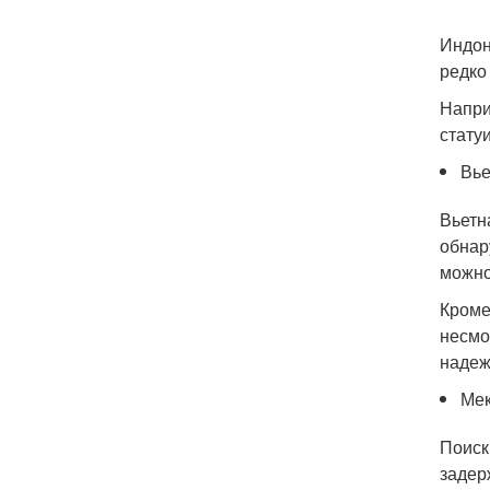
Индон
редко
Напри
стату
Вь
Вьетн
обнар
можно
Кроме
несмо
надеж
Мек
Поиск
задер