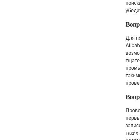
поиск
убеди
Вопр
Для п
Aliba
возмо
тщате
промы
таким
прове
Вопр
Прове
первы
запис
таких