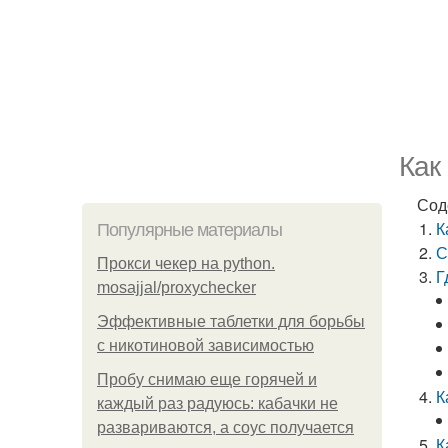
Как
Сод
К
Популярные материалы
С
Прокси чекер на python.
Г
mosajjal/proxychecker
Эффективные таблетки для борьбы
с никотиновой зависимостью
Пробу снимаю еще горячей и
К
каждый раз радуюсь: кабачки не
развариваются, а соус получается
К