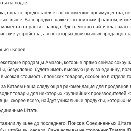
кты на лодке.
ка, однако, предоставляет логистические преимущества, не
лько выше. Ваш продукт, даже с сухопутным фрахтом, може
с момента отправки с завода. Здесь можно найти пластмас
инские устройства, а у некоторых двуязычных продавцов т
ния / Корея
некоторые продавцы Амазон, которые прямо сейчас сокруша
Вы, безусловно, будете иметь высокую цену за единицу, поэ
 высокая стоимость японских товаров, особенно в отделе т
 за Китаем наша следующая рекомендация для продавцов в 
водит товары для некоторых крупнейших производителей к
вцы, скорее всего, найдут уникальные продукты, которых не
единенные Штаты
тавили лучшее до последнего! Поиск в Соединенных Штатах 
 бы, чтобы вы делали. Даже если вы не сторонник Трампа (