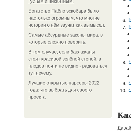
густым и пикантным.
Богатство Пабло эскобара было
настолько огромным, что многие
К
истории о нём звучат как вымысел.
К
Самые абсурдные законы мира, в
которые сложно поверить.
В том случае, если баклажаны
стоят красивой зелёной стеной, а
К
плодов почти не видно - радоваться
тут нечему.
К
Лучшие открытые парсеры 2022
К
года: что выбрать для своего
проекта
Как
Давай