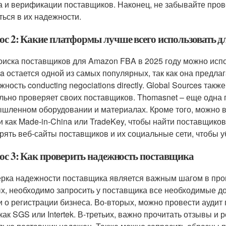
а и верификации поставщиков. Наконец, не забывайте пров
ться в их надежности.
ос 2: Какие платформы лучше всего использовать д
оиска поставщиков для Amazon FBA в 2025 году можно исп
ba остается одной из самых популярных, так как она предл
жность conducting negociations directly. Global Sources так
льно проверяет своих поставщиков. Thomasnet – еще одна 
шленном оборудовании и материалах. Кроме того, можно 
и как Made-in-China или TradeKey, чтобы найти поставщиков
рять веб-сайты поставщиков и их социальные сети, чтобы у
ос 3: Как проверить надежность поставщика
рка надежности поставщика является важным шагом в про
х, необходимо запросить у поставщика все необходимые до
и о регистрации бизнеса. Во-вторых, можно провести аудит 
 как SGS или Intertek. В-третьих, важно прочитать отзывы и 