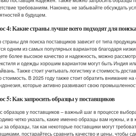
лько поставщик надежен. Также можно запросить образцы п
етствие требованиям. Наконец, не забывайте обсуждать усл
ятностей в будущем.
ос 4: Какие страны лучше всего подходят для поис
 страны для поиска поставщиков зависит от типа продукции
тся одним из самых популярных вариантов благодаря низки
ете более высокое качество и надежность, можно рассмот
екстиля и одежды хорошим вариантом могут быть Индия ил
айвань. Также стоит учитывать логистику и стоимость достав
 стоимость. В 2025 году также стоит обратить внимание на
ндонезия, которые активно развивают свою промышленнос
ос 5: Как запросить образцы у поставщиков
с образцов у поставщиков – важный шаг в процессе выбор
одимо четко указать, какие именно образцы вам нужны, и в 
ы за образцы, так как некоторые поставщики могут требова
вщиками, постарайтесь сравнить качество и цены, чтобы сд