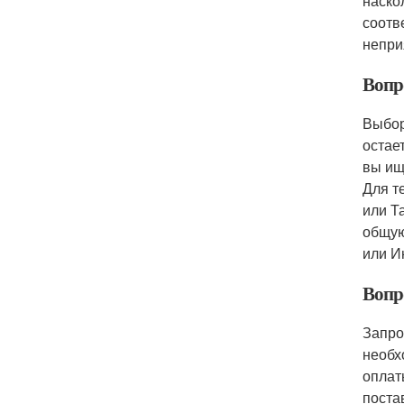
наско
соотв
непри
Вопр
Выбор
остае
вы ищ
Для т
или Т
общую
или И
Вопр
Запро
необх
оплат
поста