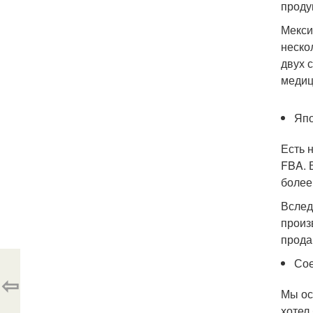
проду
Мекси
неско
двух 
медиц
Япо
Есть 
FBA. 
более
Вслед
произ
прода
Со
⇦
Мы ос
хотел