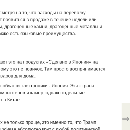
смотря на то, что расходы на перевозку
т появиться в продаже в течение недели или
сы, драгоценные камни, драгоценные металлы и
акже есть языковые преимущества.
ют это на продуктах «Сделано в Японии» на
тому это не новичок. Там просто воспринимается
оваров для дома.
области электроники - Япония. Эта страна
омпьютеров и камер, однако отдельные
т в Китае.
⇨
не только проще, это именно то, что Трамп
Bindwise абсолютно крут с любой политической