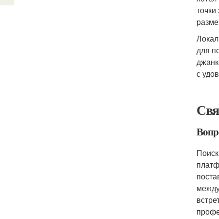
точки
разме
Локал
для п
джанк
с удо
Свя
Вопр
Поиск
платф
поста
между
встре
профе