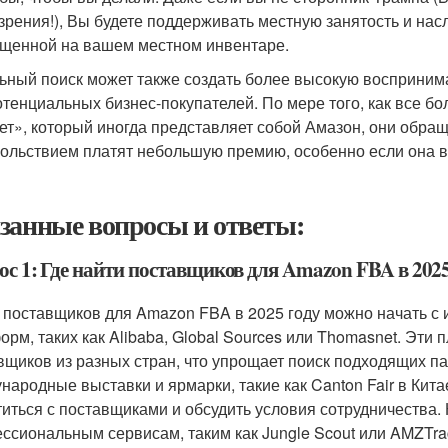
 зрения!), Вы будете поддерживать местную занятость и на
щенной на вашем местном инвентаре.
ьный поиск может также создать более высокую воспринимае
отенциальных бизнес-покупателей. По мере того, как все 
ет», который иногда представляет собой Амазон, они обр
вольствием платят небольшую премию, особенно если она 
занные вопросы и ответы:
ос 1: Где найти поставщиков для Amazon FBA в 2025
 поставщиков для Amazon FBA в 2025 году можно начать с
орм, таких как Alibaba, Global Sources или Thomasnet. Эт
вщиков из разных стран, что упрощает поиск подходящих п
народные выставки и ярмарки, такие как Canton Fair в Китае
титься с поставщиками и обсудить условия сотрудничества. 
ссиональным сервисам, таким как Jungle Scout или AMZTra