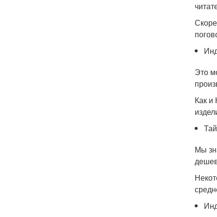
читате
Скоре
погов
Ин
Это м
произ
Как и
издел
Тай
Мы зн
дешев
Некот
средн
Ин