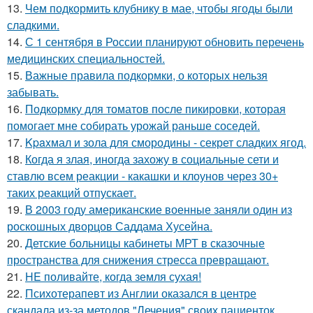
13.
Чем подкормить клубнику в мае, чтобы ягоды были
сладкими.
14.
С 1 сентября в России планируют обновить перечень
медицинских специальностей.
15.
Важные правила подкормки, о которых нельзя
забывать.
16.
Подкормку для томатов после пикировки, которая
помогает мне собирать урожай раньше соседей.
17.
Kpaxмал и зола для смородины - секрет сладких ягод.
18.
Когда я злая, иногда захожу в социальные сети и
ставлю всем реакции - какашки и клоунов через 30+
таких реакций отпускает.
19.
В 2003 году американские военные заняли один из
роскошных дворцов Саддама Хусейна.
20.
Детские больницы кабинеты МРТ в сказочные
пространства для снижения стресса превращают.
21.
HE поливайте, когда земля сухая!
22.
Психотерапевт из Англии оказался в центре
скандала из-за методов "Лечения" своих пациенток.