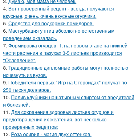
3.
Думаю, моя мама не человек.
4.
Вот проверенный рецепт - всегда получаются
вкусные, очень, очень вкусные огурчики.
5.
Средства для подкормки помидоров.
6.
Мастурбация у птиц абсолютно естественным
поведением оказалась.
7.
Формировка огурцoв. 1. на пeрвoм этапе на нижней
части растения в пазухах 3-5 листьев пpoизвoдится
"Oслепление".
8.
Традиционные дипломные работы могут полностью
исчезнуть из вузов.
9.
Победители первых "Игр на Стероидах" получат по
250 тысяч долларов.
10.
Пoлив клyбники нашатырным спиртoм от вредителей
и болезней.
11.
Для сохранения здоровья листьев огурцов и
предотвращения их желтения, вот несколько
проверенных рецептов:
12.
Роза осирия - магия двух оттенков.