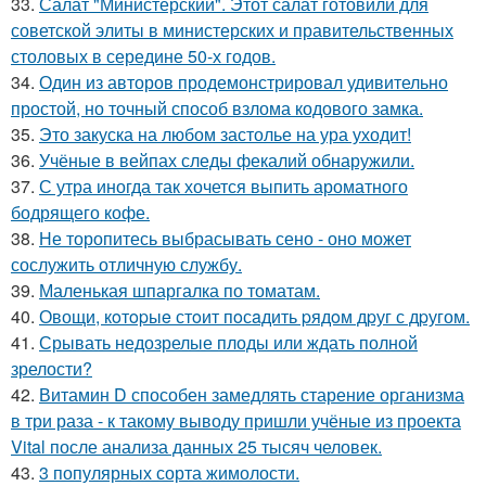
33.
Салат "Министерский". Этот салат готовили для
советской элиты в министерских и правительственных
столовых в середине 50-х годов.
34.
Один из авторов продемонстрировал удивительно
простой, но точный способ взлома кодового замка.
35.
Это закуска на любом застолье на ура уходит!
36.
Учёные в вейпах следы фекалий обнаружили.
37.
С утра иногда так хочется выпить ароматного
бодрящего кофе.
38.
Не торопитесь выбрасывать сено - оно может
сослужить отличную службу.
39.
Маленькая шпаргалка по томатам.
40.
Овощи, кoтopыe стoит пoсaдить pядoм дpуг с дpугом.
41.
Срывать недозрелые плоды или ждать полной
зрелости?
42.
Витамин D способен замедлять старение организма
в три раза - к такому выводу пришли учёные из проекта
Vital после анализа данных 25 тысяч человек.
43.
3 популярных сорта жимолости.