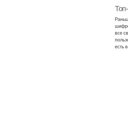
Топ-
Раньш
шифро
все с
польз
есть 