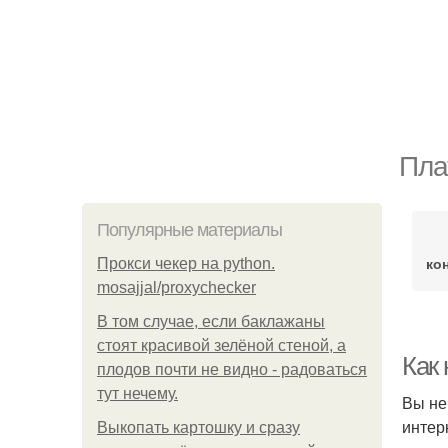
Пла
Популярные материалы
ко
Прокси чекер на python.
mosajjal/proxychecker
В том случае, если баклажаны
стоят красивой зелёной стеной, а
Как
плодов почти не видно - радоваться
тут нечему.
Вы не
интер
Выкопать картошку и сразу