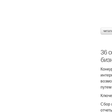
читат
36 с
биз
Конку
интер
возмо
путем
Ключе
Сбор 
отчет