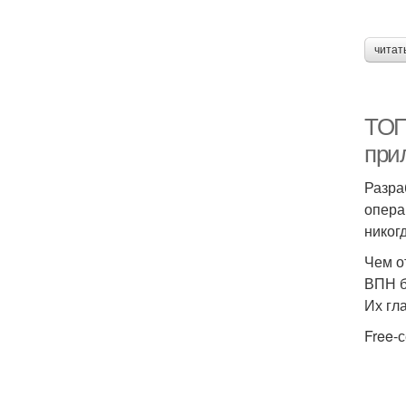
читат
ТОП-
при
Разра
опера
никог
Чем о
ВПН б
Их гл
Free-