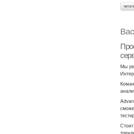
читат
Вас
Про
сер
Мы ув
Интер
Коман
анали
Advan
сможе
тести
Стоит
тренд