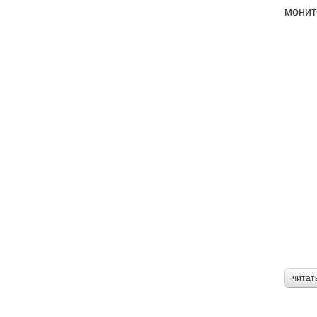
монит
читат