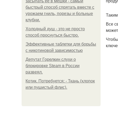
проду
засыпать её в мешки - самый
быстрый способ спрятать вместе с
урожаем гниль, порезы и больные
Таким
клубни.
Все с
Холодный душ - это не просто
может
способ проснуться быстро.
Чтобы
Эффективные таблетки для борьбы
ключе
с никотиновой зависимостью
Депутат Горелкин слухи о
блокировке Steam в России
развеял.
Котик. Потребуется: - Ткань (хлопок
или пушистый флис).