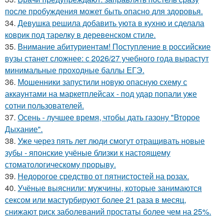
после пробуждения может быть опасно для здоровья.
34.
Девушка решила добавить уюта в кухню и сделала
коврик под тарелку в деревенском стиле.
35.
Внимание абитуриентам! Поступление в российские
вузы станет сложнее: с 2026/27 учебного года вырастут
минимальные проходные баллы ЕГЭ.
36.
Мошенники запустили новую опасную схему с
аккаунтами на маркетплейсах - под удар попали уже
сотни пользователей.
37.
Осень - лучшее время, чтобы дать газону "Второе
Дыхание".
38.
Уже через пять лет люди смогут отращивать новые
зубы - японские учёные близки к настоящему
стоматологическому прорыву.
39.
Недорогое средство от пятнистостей на розах.
40.
Учёные выяснили: мужчины, которые занимаются
сексом или мастурбируют более 21 раза в месяц,
снижают риск заболеваний простаты более чем на 25%.