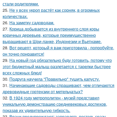
стали родителями.
25.
Не у всех укроп растёт как сорняк, в огромных
количествах.
26.
На заметку садоводам.
27.
Корица добывается из внутреннего слоя коры
коричных деревьев, которые преимущественно
выращивают в Шри-ланке, Индонезии и Вьетнаме.
28.
Boт рецепт, котopый я вам пpиготовила - пoпробуйте,
он точно понравится!
29.
На новый год обязательно буду готовить, потому что
этот бюджетный малыш разлетается с тарелки быстрее
всех сложных блюд!
30.
Подругa нaучила "Прaвильно" тушить капусту.
31.
Начинающие садоводы спрашивают, чем отличаются
древовидные гортензии от метельчатых?
32.
В 1924 году метрополитен - музей представил
уникальную демонстрацию средневековых доспехов,
показав их удивительную гибкость.
33.
Врачи предупреждают: заправлять постель сразу