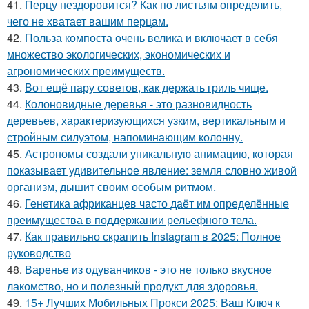
41.
Перцу нездоровится? Как по листьям определить,
чего не хватает вашим перцам.
42.
Польза компоста очень велика и включает в себя
множество экологических, экономических и
агрономических преимуществ.
43.
Вот ещё пару советов, как держать гриль чище.
44.
Колоновидные деревья - это разновидность
деревьев, характеризующихся узким, вертикальным и
стройным силуэтом, напоминающим колонну.
45.
Астрономы создали уникальную анимацию, которая
показывает удивительное явление: земля словно живой
организм, дышит своим особым ритмом.
46.
Генетика африканцев часто даёт им определённые
преимущества в поддержании рельефного тела.
47.
Как правильно скрапить Instagram в 2025: Полное
руководство
48.
Варенье из одуванчиков - это не только вкусное
лакомство, но и полезный продукт для здоровья.
49.
15+ Лучших Мобильных Прокси 2025: Ваш Ключ к