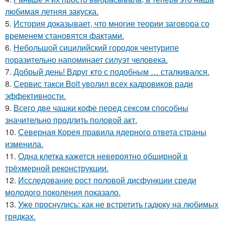
любимая летняя закуска.
5.
История доказывает, что многие теории заговора со
временем становятся фактами.
6.
Небольшой сицилийский городок чентурипе
поразительно напоминает силуэт человека.
7.
Добрый день! Вдруг кто с подобным … сталкивался.
8.
Сервис такси Bolt уволил всех кадровиков ради
эффективности.
9.
Всего две чашки кофе перед сексом способны
значительно продлить половой акт.
10.
Северная Корея правила ядерного ответа страны
изменила.
11.
Одна клетка кажется невероятно обширной в
трёхмерной реконструкции.
12.
Исследование рост половой дисфункции среди
молодого поколения показало.
13.
Уже проснулись: как не встретить гадюку на любимых
грядках.