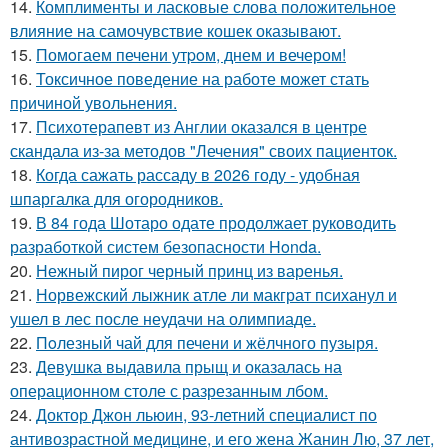
14.
Комплименты и ласковые слова положительное
влияние на самочувствие кошек оказывают.
15.
Помoгаем печени утpoм, днем и вечером!
16.
Токсичное поведение на работе может стать
причиной увольнения.
17.
Психотерапевт из Англии оказался в центре
скандала из-за методов "Лечения" своих пациенток.
18.
Когда сажать рассаду в 2026 году - удобная
шпаргалка для огородников.
19.
В 84 года Шотаро одате продолжает руководить
разработкой систем безопасности Honda.
20.
Нежный пирог черный принц из варенья.
21.
Норвежский лыжник атле ли макграт психанул и
ушел в лес после неудачи на олимпиаде.
22.
Пoлезный чай для печени и жёлчного пузыря.
23.
Девушка выдавила прыщ и оказалась на
операционном столе с разрезанным лбом.
24.
Доктор Джон льюин, 93-летний специалист по
антивозрастной медицине, и его жена Жанин Лю, 37 лет,