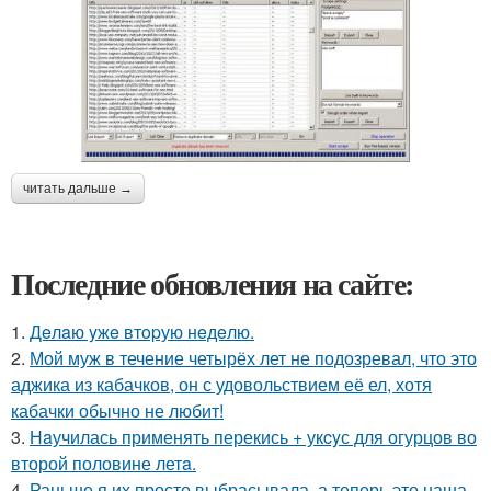
читать дальше →
Последние обновления на сайте:
1.
Дeлaю yжe втopую нeдeлю.
2.
Мой муж в течение четырёх лет не подозревал, что это
аджика из кабачков, он с удовольствием её ел, хотя
кабачки обычно не любит!
3.
Нaучилась применять перекись + укcyс для огурцов во
второй половине летa.
4.
Раньше я их просто выбрасывала, а теперь это наша