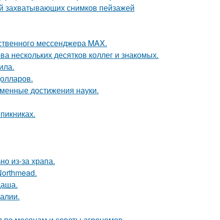
ей захватывающих снимков пейзажей
ественного мессенджера MAX.
ва нескольких десятков коллег и знакомых.
ила.
долларов.
еменные достижения науки.
 пикниках.
но из-за храпа.
Northmead.
даша.
алии.
д по месяцам и советы агрономов.