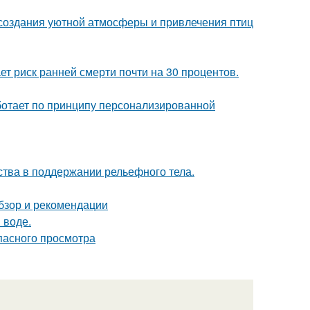
, создания уютной атмосферы и привлечения птиц
т риск ранней смерти почти на 30 процентов.
аботает по принципу персонализированной
тва в поддержании рельефного тела.
обзор и рекомендации
 воде.
опасного просмотра