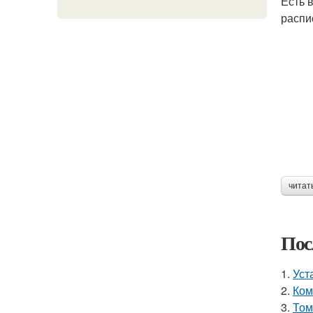
Есть 
распи
читат
Пос
1.
Уст
2.
Ком
3.
Том