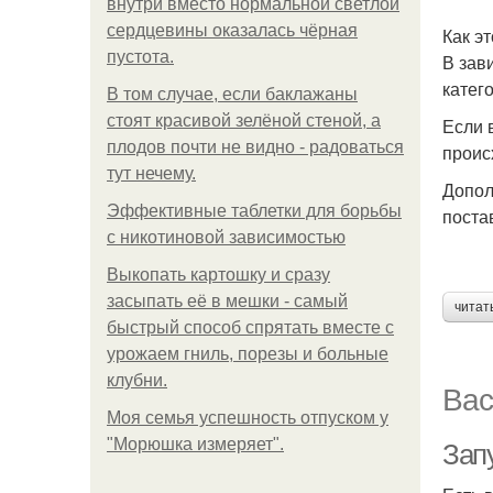
внутри вместо нормальной светлой
сердцевины оказалась чёрная
Как э
пустота.
В зав
катег
В том случае, если баклажаны
стоят красивой зелёной стеной, а
Если 
плодов почти не видно - радоваться
проис
тут нечему.
Допол
Эффективные таблетки для борьбы
поста
с никотиновой зависимостью
Выкопать картошку и сразу
засыпать её в мешки - самый
читат
быстрый способ спрятать вместе с
урожаем гниль, порезы и больные
клубни.
Вас
Моя семья успешность отпуском у
"Морюшка измеряет".
Зап