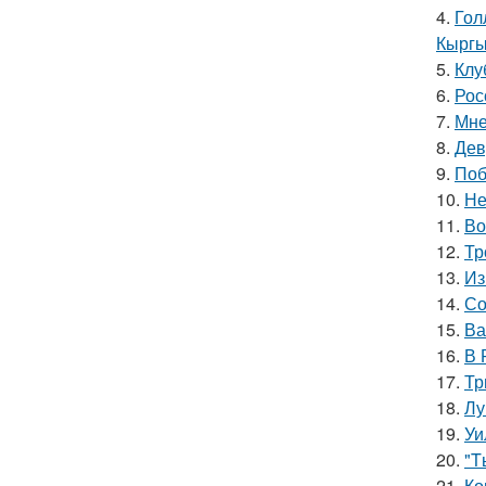
4.
Гол
Кыргы
5.
Клу
6.
Рос
7.
Мне
8.
Дев
9.
Поб
10.
Не
11.
Во
12.
Тр
13.
Из
14.
Со
15.
Ва
16.
В 
17.
Тр
18.
Лу
19.
Уи
20.
"T
21.
Ко