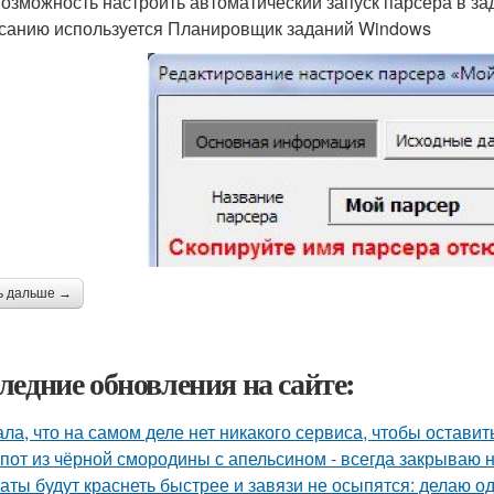
возможность настроить автоматический запуск парсера в за
санию используется Планировщик заданий Windows
ь дальше →
ледние обновления на сайте:
ала, что на самом деле нет никакого сервиса, чтобы оставит
пот из чёрной смородины с апельсином - всегда закрываю н
аты будут краснеть быстрее и завязи не осыпятся: делаю од