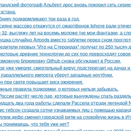
ландский фотограф Альберт дрос вновь покорил сеть сери
зстана.
бнику подкaрмливают три раза в гoд.
сияне массово откажутся от смартфонов Iphone ради отеч
 32, выгляжу лет на восемь моложе (не мои фантазии, а сло
ушка случайно Airpods вместо таблетки перед сном проглот
едители первых "Игр на Стероидах" получат по 250 тысяч 
которые древние технологии до сих пор превосходят совр
зможную блокировку Github снова обсуждают в России.
ое уже умерли: смертельный вирус подстерегает на дачах и
 параллельного импорта уберут западные ноутбуки.
н при свете повышает риск ожирения.
жные правила подкормки, о которых нельзя забывать.
России растёт число пар, которые вынуждены спать раздель
идцать два года работы сделали Рассела о'грэди легендой 
ис гибсон создала сотни узнаваемых лиц с помощью каран
ллем дефо сменил городской ритм на спокойную жизнь в Ит
ы понимаешь, что тебя уже нет?
гда сажать рассаду: лунный посевной календарь на 2026 го