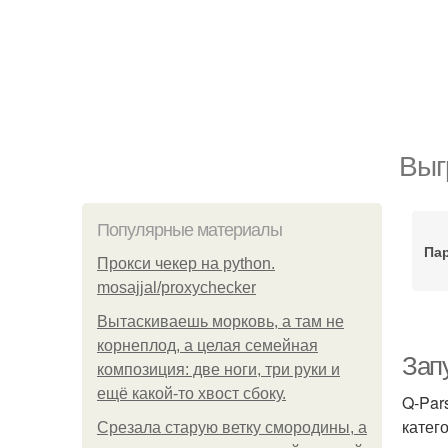
Выг
Популярные материалы
Па
Прокси чекер на python.
mosajjal/proxychecker
Вытаскиваешь морковь, а там не
корнеплод, а целая семейная
Зап
композиция: две ноги, три руки и
ещё какой-то хвост сбоку.
Q-Par
катег
Срезала старую ветку смородины, а