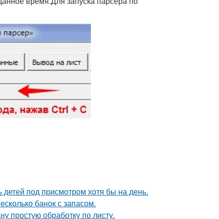
данное время.Для запуска парсера по
ь детей под присмотром хотя бы на день.
есколько банок с запасом.
ну простую обработку по листу.