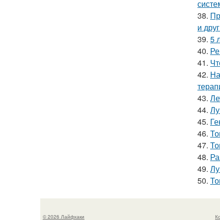
систе
38.
Пр
и дру
39.
5 
40.
Ре
41.
Чт
42.
На
терап
43.
Ле
44.
Лу
45.
Ге
46.
То
47.
То
48.
Ра
49.
Лу
50.
То
© 2026 Лайфхаки
К