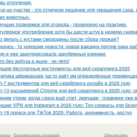
мы отопления.
уд на участке - это отличное решение для украшения сада
гих животных.
лучших подкормок для огорода - проверено на практике.
гулярное употребление хотя бы шести штук в неделю снижае
о делать с кустами смородины после сбора урожая?
конец - то хорошие новости: новая вакцина против рака р
ии и уже заинтересовала зарубежные клиники.
то без арбуза и дыни - не лето!
чшие бесплатные инструменты для веб-скраппинга 2025
нетика африканцев часто даёт им определённые преимущес
п-7 инструментов для веб-скрейпинга онлайн в 2025 году
п-13 расширений Chrome для веб-скраппинга в 2025 году: 
нним утром, когда город ещё спит, девушки - пловчихи уже в
чшие VPN для Instagram в 2025 году: Топ-сервисы для без
п-18 прокси для TikTok 2025: Работа, анонимность, доступ
онтакты
Пользовательское соглашение
Обратная связь