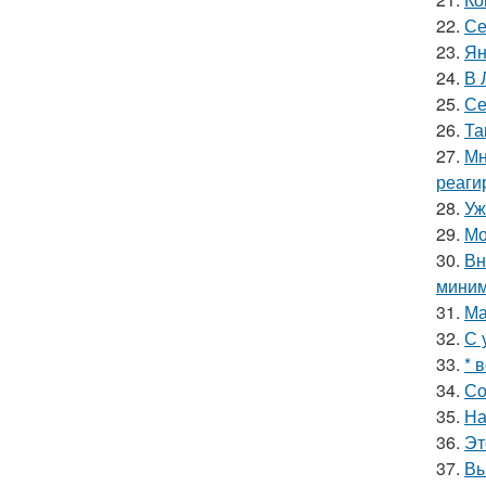
22.
Се
23.
Ян
24.
В 
25.
Се
26.
Та
27.
Мн
реаги
28.
Уж
29.
Мо
30.
Вн
миним
31.
Ма
32.
С 
33.
* 
34.
Со
35.
На
36.
Эт
37.
Вы