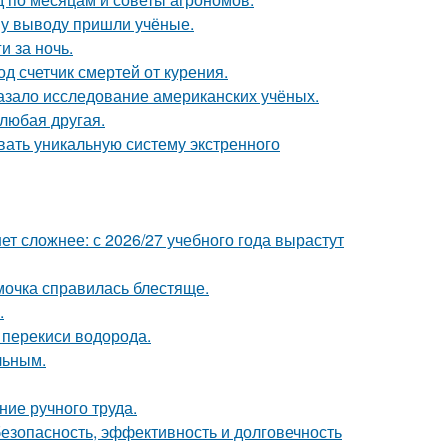
ому выводу пришли учёные.
и за ночь.
д счетчик смертей от курения.
азало исследование американских учёных.
 любая другая.
вать уникальную систему экстренного
т сложнее: с 2026/27 учебного года вырастут
мочка справилась блестяще.
.
 перекиси водорода.
льным.
ние ручного труда.
безопасность, эффективность и долговечность