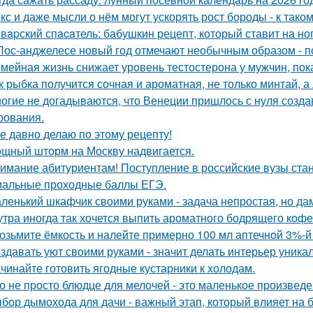
кс и даже мысли о нём могут ускорять рост бороды - к так
вapский спacaтель: бабушкин рецепт, который ставит на ног
Лос-анджелесе новый год отмечают необычным образом - по
мейная жизнь снижает уровень тестостерона у мужчин, пок
к рыбка получится сочная и ароматная, не только минтай, а
огие не догадываются, что Венеции пришлось с нуля созда
рования.
е давно делаю по этому рецепту!
щный шторм на Москву надвигается.
имание абитуриентам! Поступление в российские вузы стане
альные проходные баллы ЕГЭ.
ленький шкафчик своими руками - задача непростая, но да
утра иногда так хочется выпить ароматного бодрящего кофе
возьмите ёмкость и налейте примерно 100 мл аптечной 3%-й
здавать уют своими руками - значит делать интерьер уника
чинайте готовить ягодные кустарники к холодам.
о не просто блюдце для мелочей - это маленькое произведе
бор дымохода для дачи - важный этап, который влияет на 