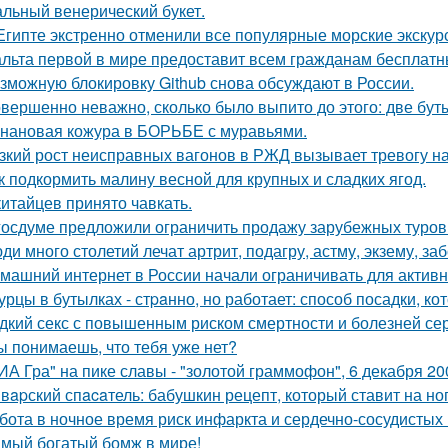
льный венерический букет.
Египте экстренно отменили все популярные морские экскур
льта первой в мире предоставит всем гражданам бесплатны
зможную блокировку Github снова обсуждают в России.
вершенно неважно, сколько было выпито до этого: две буты
нановая кожура в БОРЬБЕ с муравьями.
зкий рост неисправных вагонов в РЖД вызывает тревогу н
к подкормить малину весной для крупных и сладких ягод.
китайцев принято чавкать.
госдуме предложили ограничить продажу зарубежных туров
ди много столетий лечат артрит, подагру, астму, экзему, з
машний интернет в России начали ограничивать для активн
урцы в бутылках - стpaнно, но работает: способ посадки, к
дкий секс с повышенным риском смертности и болезней сер
ы понимаешь, что тебя уже нет?
ИА Гра" на пике славы - "золотой граммофон", 6 декабря 20
вapский спacaтель: бабушкин рецепт, который ставит на ног
бота в ночное время риск инфаркта и сердечно-сосудистых
мый богатый бомж в мире!