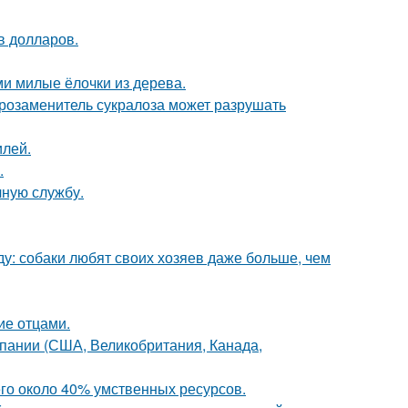
в долларов.
и милые ёлочки из дерева.
арозаменитель сукралоза может разрушать
илей.
.
чную службу.
у: собаки любят своих хозяев даже больше, чем
ие отцами.
мпании (США, Великобритания, Канада,
го около 40% умственных ресурсов.