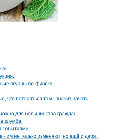
ики.
укция.
ные огурцы по-фински.
, что потеряться там - значит начать
зможно для большинства граждан.
 в клумбе.
и событиями.
е - им не только изменяют, но ещё и дарят