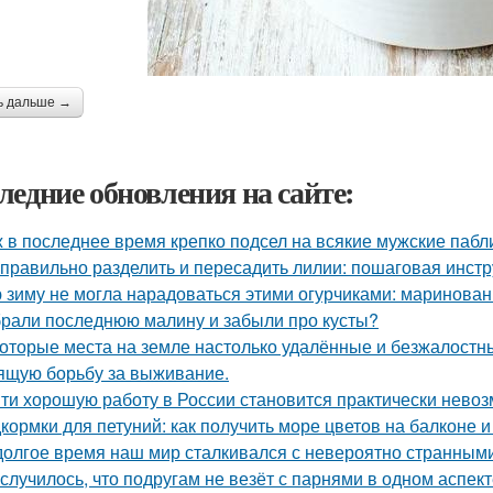
ь дальше →
ледние обновления на сайте:
 в последнее время крепко подсел на всякие мужские пабл
 правильно разделить и пересадить лилии: пошаговая инстр
 зиму не могла нарадоваться этими огурчиками: маринован
рали последнюю малину и забыли про кусты?
оторые места на земле настолько удалённые и безжалостные
ящую борьбу за выживание.
ти хорошую работу в России становится практически нево
кормки для петуний: как получить море цветов на балконе и
долгое время наш мир сталкивался с невероятно странным
 случилось, что подругам не везёт с парнями в одном аспект