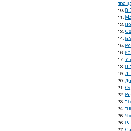
проща
10.
В 
11.
Ма
12.
Во
13.
Со
14.
Ба
15.
Ре
16.
Ка
17.
У 
18.
В 
19.
Лю
20.
До
21.
Oг
22.
Ре
23.
"T
24.
"В
25.
Ян
26.
Ра
27.
Са