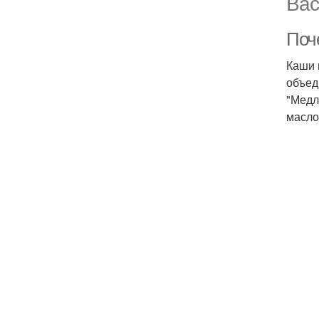
Вас
Поче
Каши 
объед
"Медл
масло