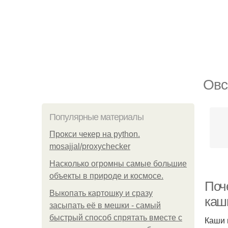
Овс
Популярные материалы
Прокси чекер на python.
mosajjal/proxychecker
Насколько огромны самые большие
объекты в природе и космосе.
Поче
Выкопать картошку и сразу
каш
засыпать её в мешки - самый
быстрый способ спрятать вместе с
Каши 