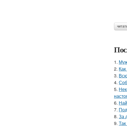
читат
Пос
1.
Муж
2.
Как
3.
Всю
4.
Соб
5.
Нек
насто
6.
Най
7.
Под
8.
За 
9.
Так