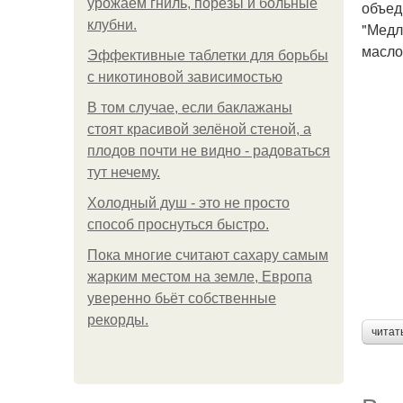
урожаем гниль, порезы и больные
объед
клубни.
"Медл
масло
Эффективные таблетки для борьбы
с никотиновой зависимостью
В том случае, если баклажаны
стоят красивой зелёной стеной, а
плодов почти не видно - радоваться
тут нечему.
Холодный душ - это не просто
способ проснуться быстро.
Пока многие считают сахару самым
жарким местом на земле, Европа
уверенно бьёт собственные
рекорды.
читат