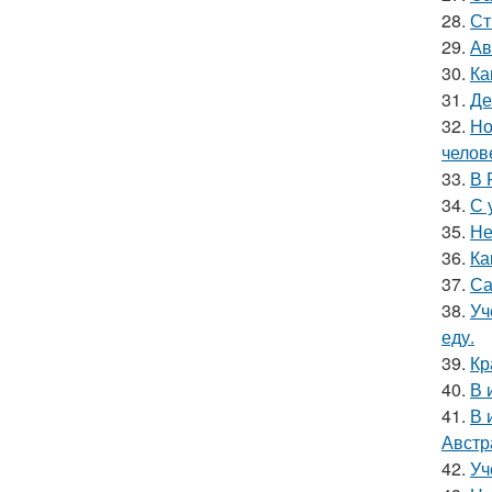
28.
Ст
29.
Ав
30.
Ка
31.
Де
32.
Но
челов
33.
В 
34.
С 
35.
Не
36.
Ка
37.
Са
38.
Уч
еду.
39.
Кр
40.
В 
41.
В 
Австр
42.
Уч