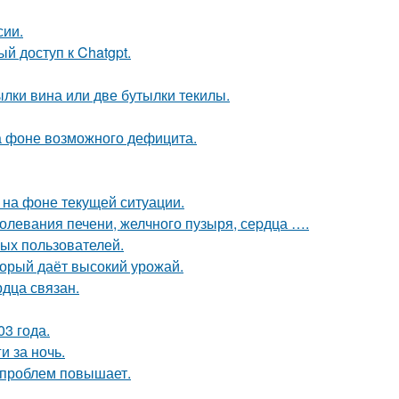
сии.
й доступ к Chatgpt.
лки вина или две бутылки текилы.
а фоне возможного дефицита.
 на фоне текущей ситуации.
аболевания печени, желчного пузыря, сеpдца ….
ых пользователей.
оторый даёт высокий урожай.
дца связан.
03 года.
и за ночь.
 проблем повышает.