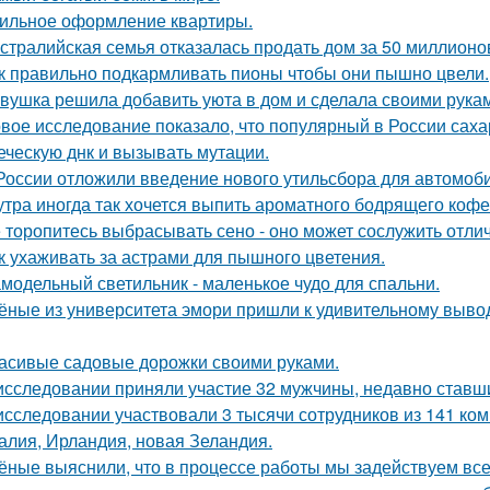
ильное оформление квартиры.
стралийская семья отказалась продать дом за 50 миллионо
к правильно подкармливать пионы чтобы они пышно цвели.
вушка решила добавить уюта в дом и сделала своими рукам
вое исследование показало, что популярный в России сах
еческую днк и вызывать мутации.
России отложили введение нового утильсбора для автомоб
утра иногда так хочется выпить ароматного бодрящего кофе
 торопитесь выбрасывать сено - оно может сослужить отли
к ухаживать за астрами для пышного цветения.
модельный светильник - маленькое чудо для спальни.
ёные из университета эмори пришли к удивительному вывод
асивые садовые дорожки своими руками.
исследовании приняли участие 32 мужчины, недавно ставш
исследовании участвовали 3 тысячи сотрудников из 141 ко
алия, Ирландия, новая Зеландия.
ёные выяснили, что в процессе работы мы задействуем все