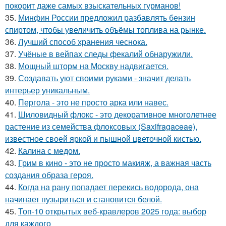
покорит даже самых взыскательных гурманов!
35.
Минфин России предложил разбавлять бензин
спиртом, чтобы увеличить объёмы топлива на рынке.
36.
Лучший способ хранения чеснока.
37.
Учёные в вейпах следы фекалий обнаружили.
38.
Мощный шторм на Москву надвигается.
39.
Создавать уют своими руками - значит делать
интерьер уникальным.
40.
Пергола - это не просто арка или навес.
41.
Шиловидный флокс - это декоративное многолетнее
растение из семейства флоксовых (Saxifragaceae),
известное своей яркой и пышной цветочной кистью.
42.
Калина с медом.
43.
Грим в кино - это не просто макияж, а важная часть
создания образа героя.
44.
Когда на рану попадает перекись водорода, она
начинает пузыриться и становится белой.
45.
Топ-10 открытых веб-кравлеров 2025 года: выбор
для каждого