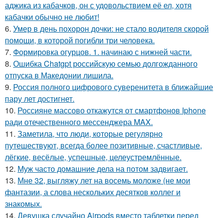
аджика из кабачков, он с удовольствием её ел, хотя
кабачки обычно не любит!
6.
Умер в день похорон дочки: не стало водителя скорой
помощи, в которой погибли три человека.
7.
Формировка огурцов. 1. начинаю с нижней части.
8.
Ошибка Chatgpt российскую семью долгожданного
отпуска в Македонии лишила.
9.
Россия полного цифрового суверенитета в ближайшие
пару лет достигнет.
10.
Россияне массово откажутся от смартфонов Iphone
ради отечественного мессенджера MAX.
11.
Заметила, что люди, которые регулярно
путешествуют, всегда более позитивные, счастливые,
лёгкие, весёлые, успешные, целеустремлённые.
12.
Муж часто домашние дела на потом задвигает.
13.
Мне 32, выгляжу лет на восемь моложе (не мои
фантазии, а слова нескольких десятков коллег и
знакомых.
14.
Девушка случайно Airpods вместо таблетки перед