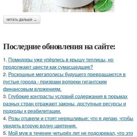
читать дальше →
Последние обновления на сайте:
1.
Помидоры уже упёрлись в крышу теплицы, но
продолжают цвести как сумасшедшие?
2.
Роскошные мегаполисы будущего превращаются в
пустые города - призраки вопреки гигантским
финансовым вложениям.
3.
Глубокие контрасты условий содержания в тюрьмах
разных стран отражают законы, доступные ресурсы и
подходы к реабилитации.
4.
Розы отцвели и стоят неряшливые: что я делаю, чтобы
увидеть вторую волну цветения.
5.
Мой муж в течение четырёх лет не подозревал, что это