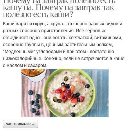
Завтрак в системе
Овсянка на завтрак
кашу на. Почему на завтрак так
полезно есть каши?
Каши варят из круп, а крупа - это зерно разных видов и
разных способов приготовления. Все зерновые
Полезные каши
объединяет одно - они богаты клетчаткой, витаминами,
особенно группы в, ценным растительным белком,
"Медленными" углеводами и при этом - достаточно
низкокалорийные. Конечно, если не встречаются в каше
с маслом и сахаром.
читать дальше →