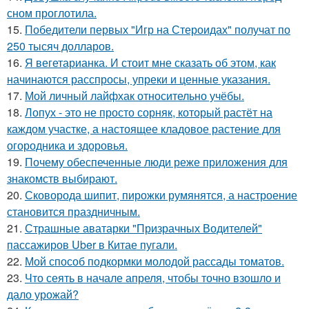
сном проглотила.
15.
Победители первых "Игр на Стероидах" получат по
250 тысяч долларов.
16.
Я вегетарианка. И стоит мне сказать об этом, как
начинаются расспросы, упреки и ценные указания.
17.
Мой личный лайфхак относительно учёбы.
18.
Лопух - это не просто сорняк, который растёт на
каждом участке, а настоящее кладовое растение для
огородника и здоровья.
19.
Почему обеспеченные люди реже приложения для
знакомств выбирают.
20.
Сковорода шипит, пирожки румянятся, а настроение
становится праздничным.
21.
Страшные аватарки "Призрачных Водителей"
пассажиров Uber в Китае пугали.
22.
Мой способ подкормки молодой рассады томатов.
23.
Что сеять в начале апреля, чтобы точно взошло и
дало урожай?