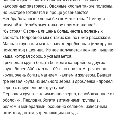
калорийных завтраков. Овсяные хлопья так же полезны,
но быстрее готовятся и проще усваиваются.
Необработанные хлопья без пометок типа "1 минута
покупайте! "или"моментальное приготовление" -
"быстрая" Овсянка лишена большинства полезных
свойств. Подробнее мы о таких кашах ниже расскажем.
Манная крупа или манка - мелко дробленная (или крупно
помолотая) пшеница. Из нее получается нежная пышная
каша, которая хорошо усваивается.
Гречневая крупа богата белком и калорийнее других
круп - более 300 ккал на 100 г. но при этом гречневая
крупа очень богата магнием, калием и железом. Бывает
гречневая крупа из цельного зерна и дробленка - продел,
зерно с нарушенной структурой.
Перловая крупа - это ячменное зерно, освобожденное от
оболочки. Перловка богата витаминами группы в,
белком и минералами, особенно селеном, известным
антиоксидантом, укрепляющим сосуды.