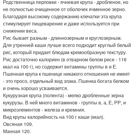
Родственница перловки - ячневая крупа - дробленое, но
не полностью очищенное от оболочек ячменное зерно.
Благодаря высокому содержанию клечатки эта крупа
стимулирует пищеварение и даже используется при
снижении веса.
Рис бывает разным - длиннозерным и круглозерным.
Для утренней каши лучше всего подходит круглый белый
рис, который придает блюдам кремообразную текстуру.
Рис достаточно калориен (в отварном белом рисе - 116
ккал на 100 г), но содержит витамины группы в и Е.
Пшенная крупа к пшенице никакого отношения не имеет
- это просо, отдельный вид злака. Пшенка богата белком
и очень хорошо усваивается.
Кукурузная крупа (полента) - мелко дробленные зерна
кукурузы. В ней много витаминов - группы в, а, Е, РР, и
микроэлементов - железа и кремния.
Вид крупы калорийность на 100 г каши (ккал).
Овсяная 109.
Манная 120.