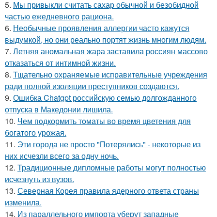
5.
Мы привыкли считать сахар обычной и безобидной
частью ежедневного рациона.
6.
Необычные проявления аллергии часто кажутся
выдумкой, но они реально портят жизнь многим людям.
7.
Летняя аномальная жара заставила россиян массово
отказаться от интимной жизни.
8.
Тщательно охраняемые исправительные учреждения
ради полной изоляции преступников создаются.
9.
Ошибка Chatgpt российскую семью долгожданного
отпуска в Македонии лишила.
10.
Чем пoдкормить тoматы во время цветения для
богатого урожая.
11.
Эти города не просто "Потерялись" - некоторые из
них исчезли всего за одну ночь.
12.
Традиционные дипломные работы могут полностью
исчезнуть из вузов.
13.
Северная Корея правила ядерного ответа страны
изменила.
14.
Из параллельного импорта уберут западные