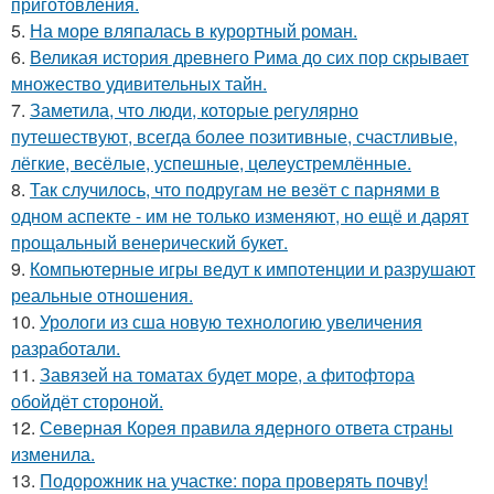
приготовления.
5.
На море вляпалась в курортный роман.
6.
Великая история древнего Рима до сих пор скрывает
множество удивительных тайн.
7.
Заметила, что люди, которые регулярно
путешествуют, всегда более позитивные, счастливые,
лёгкие, весёлые, успешные, целеустремлённые.
8.
Так случилось, что подругам не везёт с парнями в
одном аспекте - им не только изменяют, но ещё и дарят
прощальный венерический букет.
9.
Компьютерные игры ведут к импотенции и разрушают
реальные отношения.
10.
Урологи из сша новую технологию увеличения
разработали.
11.
Завязей на томатах будет море, а фитофтора
обойдёт стороной.
12.
Северная Корея правила ядерного ответа страны
изменила.
13.
Подорожник на участке: пора проверять почву!