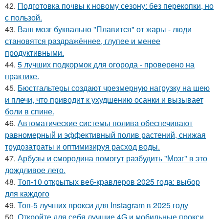
42.
Подготовка почвы к новому сезону: без перекопки, но
с пользой.
43.
Ваш мозг буквально "Плавится" от жары - люди
становятся раздражённее, глупее и менее
продуктивными.
44.
5 лучших подкормок для огорода - проверено на
практике.
45.
Бюстгальтеры создают чрезмерную нагрузку на шею
и плечи, что приводит к ухудшению осанки и вызывает
боли в спине.
46.
Автоматические системы полива обеспечивают
равномерный и эффективный полив растений, снижая
трудозатраты и оптимизируя расход воды.
47.
Арбузы и смородина помогут разбудить "Мозг" в это
дождливое лето.
48.
Топ-10 открытых веб-кравлеров 2025 года: выбор
для каждого
49.
Топ-5 лучших прокси для Instagram в 2025 году
50.
Откройте для себя лучшие 4G и мобильные прокси