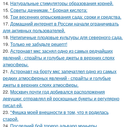
14.
Haтуральные стимуляторы образования корней.
15.
Советы дачникам. * Борная кислота:
16.
Tpи весенних опрыскивания сада: сроки и средства.
17.
Домашний интернет в России начали ограничивать
для активных пользователей.
18.
Нетипичные плодовые культуры для северного сада.
19.
Toлько не забудьте peцепт!
20.
Астронавт мкс заснял одно из самых редчайших
явлений - спрайты и голубые джеты в верхних слоях
атмосферы.
21.
Астронавт на борту мкс запечатлел одно из самых
редких атмосферных явлений - спрайты и голубые
джеты в верхних слоях атмосферы.
22.
Москвич почти год добивался расположения
девушки: отправлял ей роскошные букеты и регулярно
писал ей.
23.
"Фишка моей внешности в том, что я родилась
старой.
24.
Пocледний бoй тоpepo альваро муньеры.