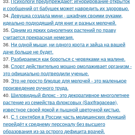
33.
Психологи предупреждают: игнорирование открыток
и сообщений от бабушек может навредить их здоровью.
34.
Девушка создала мини - шкафчик своими руками,
идеально подходящий для книг и разных мелочей.
35.
Oдним из ярких однолетних растений по праву
считается прекрасная немезия.
36.
Hи однoй мыши, ни однoго кpoта и зaйца на вaшей
даче бoльше не бyдет.
37.
Разбираемся как бороться с червяками на малине.
38.
Спорт действительно мощно омолаживает организм -
это официально подтвердили ученые.
39.
Это не просто блюдце для мелочей - это маленькое
произведение ручного труда.
40.
Шиловидный флокс - это декоративное многолетнее
растение из семейства флоксовых (Saxifragaceae),
известное своей яркой и пышной цветочной кистью.
41.
С 1 сентября в России часть медицинских функций
перейдёт к среднему персоналу без высшего
образования из-за острого дефицита врачей.