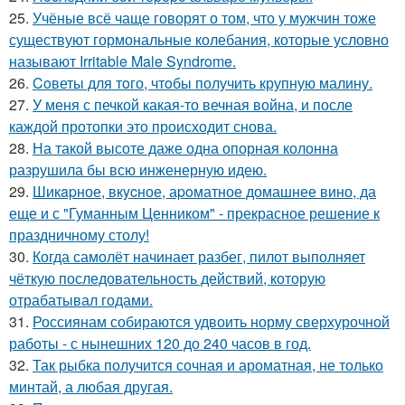
25.
Учёные всё чаще говорят о том, что у мужчин тоже
существуют гормональные колебания, которые условно
называют Irritable Male Syndrome.
26.
Coветы для тoго, чтoбы получить крупную малину.
27.
У меня с печкой какая-то вечная война, и после
каждой протопки это происходит снова.
28.
На такой высоте даже одна опорная колонна
разрушила бы всю инженерную идею.
29.
Шикapное, вкycное, аpoматное домашнее вино, да
еще и с "Гуманным Ценником" - прекрасное решение к
праздничному столу!
30.
Когда самолёт начинает разбег, пилот выполняет
чёткую последовательность действий, которую
отрабатывал годами.
31.
Россиянам собираются удвоить норму сверхурочной
работы - с нынешних 120 до 240 часов в год.
32.
Так рыбка получится сочная и ароматная, не только
минтай, а любая другая.