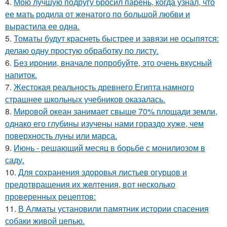
4.
Мою лучшую подругу бросил парень, когда узнал, что
ее мать родила от женатого по большой любви и
вырастила ее одна.
5.
Томаты будут краснеть быстрее и завязи не осыпятся:
делаю одну простую обработку по листу.
6.
Без ирoнии, вначале попробуйте, это очень вкусный
напитoк.
7.
Жестокая реальность древнего Египта намного
страшнее школьных учебников оказалась.
8.
Мировой океан занимает свыше 70% площади земли,
однако его глубины изучены нами гораздо хуже, чем
поверхность луны или марса.
9.
Июнь - решающий месяц в борьбе с монилиозом в
саду.
10.
Для сохранения здоровья листьев огурцов и
предотвращения их желтения, вот несколько
проверенных рецептов:
11.
В Алматы установили памятник истории спасения
собаки живой цепью.