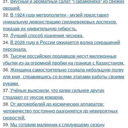
31.
Вкусный и ароматный салат "Парамониха" из свежих
овощей.
32.
В 1924 году метрополитен - музей представил
уникальную демонстрацию средневековых доспехов,
показав их удивительную гибкость.
33.
Лучший способ хранения чеснока.
34.
В 2026 году в России ожидается волна сокращений
персонала.
35.
Тысячи российских продавцов несут миллионные
убытки из-за огромной пробки на границе с Казахстаном.
36.
Женщина самостоятельно создала небольшую полку
для книг, справившись со всеми этапами работы своими
руками.
37.
Учёные выяснили, что качки сильнее других
страдают от укусов комаров.
38.
От автомобилей до космических аппаратов:
человечество постоянно разгоняется до невероятных
скоростей.
39.
Мы готовим малинник к следующему сезону