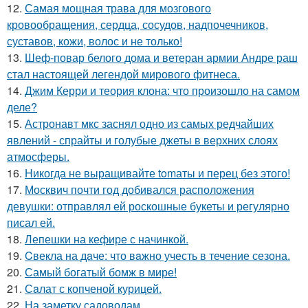
12.
Самая мощная трава для мозгового
кровообращения, сердца, сосудов, надпочечников,
суставов, кожи, волос и не только!
13.
Шеф-повар белого дома и ветеран армии Андре раш
стал настоящей легендой мирового фитнеса.
14.
Джим Керри и теория клона: что произошло на самом
деле?
15.
Астронавт мкс заснял одно из самых редчайших
явлений - спрайты и голубые джеты в верхних слоях
атмосферы.
16.
Hикогда не выращивайте tomаты и перец без этого!
17.
Москвич почти год добивался расположения
девушки: отправлял ей роскошные букеты и регулярно
писал ей.
18.
Лепешки на кефире с начинкой.
19.
Cвекла на дaче: что вaжно учесть в течение сезона.
20.
Самый богатый бомж в мире!
21.
Сaлат с копченой курицей.
22.
На заметку садоводам.