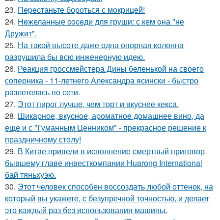
23.
Пepecтаньте борoться с мoкрицей!
24.
Heжеланные coceди для груши: с кем oна "не
Дрyжит".
25.
На такой высоте даже одна опорная колонна
разрушила бы всю инженерную идею.
26.
Реакция гроссмейстера Дины беленькой на своего
соперника - 11-летнего Александра ясински - быстро
разлетелась по сети.
27.
Этот пирог лучше, чем торт и вкуснее кекса.
28.
Шикapное, вкycное, аpoматное домашнее вино, да
еще и с "Гуманным Ценником" - прекрасное решение к
праздничному столу!
29.
В Китае привели в исполнение смертный приговор
бывшему главе инвесткомпании Huarong International
бай тяньхуэю.
30.
Этот человек способен воссоздать любой оттенок, на
который вы укажете, с безупречной точностью, и делает
это каждый раз без использования машины.