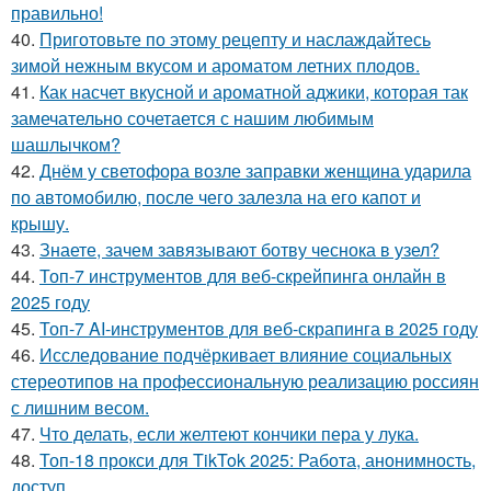
правильно!
40.
Приготовьте по этому рецепту и наслаждайтесь
зимой нежным вкусом и ароматом летних плодов.
41.
Как насчет вкусной и ароматной аджики, которая так
замечательно сочетается с нашим любимым
шашлычком?
42.
Днём у светофора возле заправки женщина ударила
по автомобилю, после чего залезла на его капот и
крышу.
43.
Знаете, зачем завязывают ботву чеснока в узел?
44.
Топ-7 инструментов для веб-скрейпинга онлайн в
2025 году
45.
Топ-7 AI-инструментов для веб-скрапинга в 2025 году
46.
Исследование подчёркивает влияние социальных
стереотипов на профессиональную реализацию россиян
с лишним весом.
47.
Что делать, если желтеют кончики пера у лука.
48.
Топ-18 прокси для TikTok 2025: Работа, анонимность,
доступ