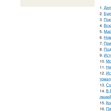
1.
Деп
2.
Буд
3.
Пок
4.
Всю
5.
Мар
6.
Нов
7.
При
8.
Под
9.
Ист
10.
Мо
11.
Не
12.
Ис
томат
13.
Со
14.
В 
людей
15.
Ко
16.
Пя