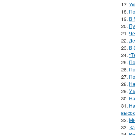
17.
Уж
18.
По
19.
В 
20.
Пу
21.
Че
22.
Дe
23.
В 
24.
"T
25.
Пe
26.
Пp
27.
По
28.
На
29.
У 
30.
На
31.
На
высок
32.
Мн
33.
За
34.
Вм