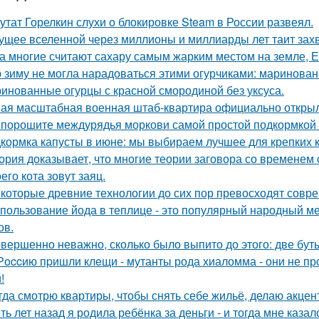
утат Горелкин слухи о блокировке Steam в России развеял.
ущее вселенной через миллионы и миллиарды лет таит за
а многие считают сахару самым жарким местом на земле, 
 зиму не могла нарадоваться этими огурчиками: маринован
инованные огурцы с красной смородиной без уксуса.
ая масштабная военная штаб-квартира официально открыл
порошите междурядья моркови самой простой подкормкой и
кормка капусты в июне: мы выбираем лучшее для крепких 
ория доказывает, что многие теории заговора со временем
его кота зовут заяц.
которые древние технологии до сих пор превосходят совр
пользование йода в теплице - это популярный народный ме
ов.
вершенно неважно, сколько было выпито до этого: две буты
Рoccию пpишли клeщи - мутанты рода хиаломма - они не пр
!
гда смотрю квартиры, чтобы снять себе жильё, делаю акцен
ть лет назад я родила ребёнка за деньги - и тогда мне казал