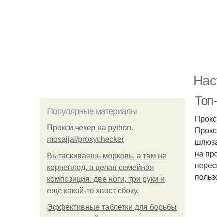
Нас
Топ
Популярные материалы
Прокс
Прокси чекер на python.
Прокс
mosajjal/proxychecker
шлюза
на пр
Вытаскиваешь морковь, а там не
перес
корнеплод, а целая семейная
польз
композиция: две ноги, три руки и
ещё какой-то хвост сбоку.
Эффективные таблетки для борьбы