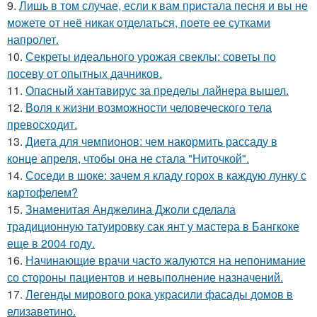
9.
Лишь в том случае, если к вам пристала песня и вы не
можете от неё никак отделаться, поете ее сутками
напролет.
10.
Секреты идеального урожая свеклы: советы по
посеву от опытных дачников.
11.
Опасный хантавирус за пределы лайнера вышел.
12.
Воля к жизни возможности человеческого тела
превосходит.
13.
Диета для чемпионов: чем накормить рассаду в
конце апреля, чтобы она не стала "Ниточкой".
14.
Соседи в шоке: зачем я кладу горох в каждую лунку с
картофелем?
15.
Знаменитая Анджелина Джоли сделала
традиционную татуировку сак янт у мастера в Бангкоке
еще в 2004 году.
16.
Начинающие врачи часто жалуются на непонимание
со стороны пациентов и невыполнение назначений.
17.
Легенды мирового рока украсили фасады домов в
елизаветино.