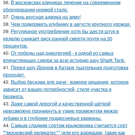
36.
В московских клиниках лечение на современном
оборудовании нормой стало.
37.
Очень вкусная аджика на зиму!
38.
Чем подкормить клубнику в августе крупного урожая.
39.
Регулярное употребление хотя бы шести штук в
неделю снижает риск ранней смерти почти на 30
процентов.
40.
От победы над онкологией - к одной из самых
впечатляющих сделок за всю историю шоу Shark Tank.
41.
Перед шоу Дронов в Катаре тщательная подготовка
проходит.
42.
Выбор беседки для дачи - важное решение, которое
зависит от ваших потребностей, стиля участка и
бюджета.
43.
Даже самой дорогой и качественной щёткой
невозможно проникнуть в узкие промежутки между
зубами и в глубокие поддесневые карманы.
44.
Самым сладким сортом крыжовника считается сорт
*"московский деликатес"* (или его вариации, такие как