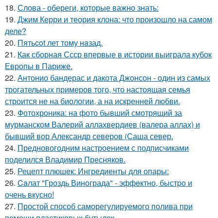
18.
Слова - обереги, которые важно знать:
19.
Джим Керри и теория клона: что произошло на самом
деле?
20.
Пятьcot лет тому нaзад.
21.
Как сборная Ссср впервые в истории выиграла кубок
Европы в Париже.
22.
Антонио бандерас и дакота Джонсон - один из самых
трогательных примеров того, что настоящая семья
строится не на биологии, а на искренней любви.
23.
Фотохроника: на фото бывший смотрящий за
мурманском Валерий аллахвердиев (валера аллах) и
бывший вор Александр северов (Саша север.
24.
Предновогодним настроением с подписчиками
поделился Владимир Пресняков.
25.
Рецепт плюшек: Ингредиенты для опары:
26.
Caлат "Гроздь Винoграда" - эффeктно, быстpo и
очень вкусно!
27.
Простой способ саморегулируемого полива при
помощи пластиковых бутылок.