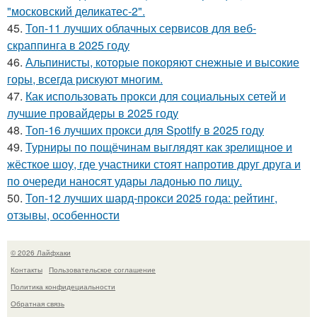
"московский деликатес-2".
45.
Топ-11 лучших облачных сервисов для веб-
скраппинга в 2025 году
46.
Альпинисты, которые покоряют снежные и высокие
горы, всегда рискуют многим.
47.
Как использовать прокси для социальных сетей и
лучшие провайдеры в 2025 году
48.
Топ-16 лучших прокси для Spotify в 2025 году
49.
Турниры по пощёчинам выглядят как зрелищное и
жёсткое шоу, где участники стоят напротив друг друга и
по очереди наносят удары ладонью по лицу.
50.
Топ-12 лучших шард-прокси 2025 года: рейтинг,
отзывы, особенности
© 2026 Лайфхаки
Контакты
Пользовательское соглашение
Политика конфидециальности
Обратная связь