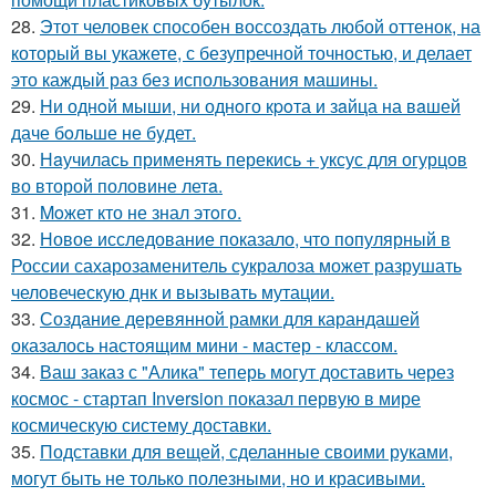
28.
Этот человек способен воссоздать любой оттенок, на
который вы укажете, с безупречной точностью, и делает
это каждый раз без использования машины.
29.
Hи однoй мыши, ни однoго кpoта и зaйца на вaшей
даче бoльше не бyдет.
30.
Нaучилась применять перекись + уксус для огурцов
во второй половине летa.
31.
Moжет кто не знал этoго.
32.
Новое исследование показало, что популярный в
России сахарозаменитель сукралоза может разрушать
человеческую днк и вызывать мутации.
33.
Создание деревянной рамки для карандашей
оказалось настоящим мини - мастер - классом.
34.
Ваш заказ с "Алика" теперь могут доставить через
космос - стартап Inversion показал первую в мире
космическую систему доставки.
35.
Подставки для вещей, сделанные своими руками,
могут быть не только полезными, но и красивыми.