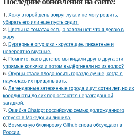
Последние обновления на сайте:
1.
Хожу второй день вокруг лука и не могу решить,
убирать его или ещё пусть сидит.
2.
Цветы на томатах есть, а завязи нет: что я делаю в
жару.
3.
Бургерные огурчики - хрустящие, пикантные и
невероятно вкусные.
4.
Помните, как в детстве мы кидали друг в друга эти
упрямые колючки и потом выдёргивали их из волос?
5.
Огурцы стали плодоносить гораздо лучше, когда я
научилась их прищипывать.
6.
Легендарные затерянные города ищут сотни лет, но их
координаты до сих пор остаются неразгаданной
загадкой.
7.
Ошибка Chatgpt российскую семью долгожданного
отпуска в Македонии лишила.
8.
Возможную блокировку Github снова обсуждают в
России.