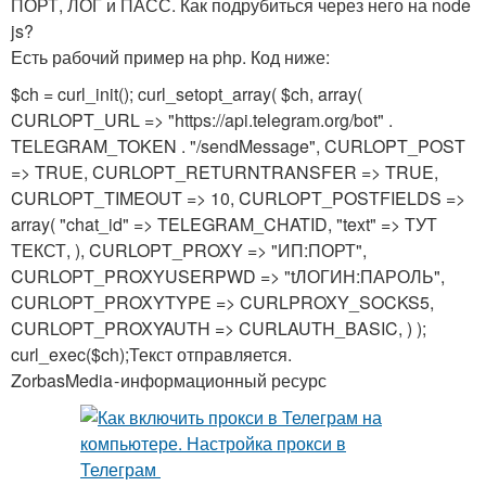
ПОРТ, ЛОГ и ПАСС. Как подрубиться через него на node
js?
Есть рабочий пример на php. Код ниже:
$ch = curl_init(); curl_setopt_array( $ch, array(
CURLOPT_URL => "https://api.telegram.org/bot" .
TELEGRAM_TOKEN . "/sendMessage", CURLOPT_POST
=> TRUE, CURLOPT_RETURNTRANSFER => TRUE,
CURLOPT_TIMEOUT => 10, CURLOPT_POSTFIELDS =>
array( "chat_id" => TELEGRAM_CHATID, "text" => ТУТ
ТЕКСТ, ), CURLOPT_PROXY => "ИП:ПОРТ",
CURLOPT_PROXYUSERPWD => "tЛОГИН:ПАРОЛЬ",
CURLOPT_PROXYTYPE => CURLPROXY_SOCKS5,
CURLOPT_PROXYAUTH => CURLAUTH_BASIC, ) );
curl_exec($ch);Текст отправляется.
ZorbasMedia - информационный ресурс