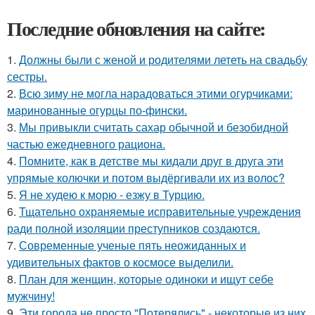
Последние обновления на сайте:
1.
Должны были с женой и родителями лететь на свадьбу
сестры.
2.
Всю зиму не могла нарадоваться этими огурчиками:
маринованные огурцы по-фински.
3.
Мы привыкли считать сахар обычной и безобидной
частью ежедневного рациона.
4.
Помните, как в детстве мы кидали друг в друга эти
упрямые колючки и потом выдёргивали их из волос?
5.
Я не худею к морю - езжу в Турцию.
6.
Тщательно охраняемые исправительные учреждения
ради полной изоляции преступников создаются.
7.
Современные ученые пять неожиданных и
удивительных фактов о космосе выделили.
8.
План для женщин, которые одиноки и ищут себе
мужчину!
9.
Эти города не просто "Потерялись" - некоторые из них