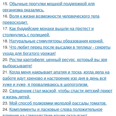
15.
Обычные прогулки мощной поддержкой для
организма оказались.
16.
Воля к жизни возможности человеческого тела
превосходит.
17.
Как буддийские монахи вышли на протест и
столкнулись с полицией.
18.
Натуральные стимуляторы образования корней.
19.
Что любит перец после высадки в теплицу - секреты
ухода для богатого урожая!
20.
Ростки картофеля: ценный ресурс, который вы зря
выбрасываете!
21.
Когда меня накрывает апатия и тоска, когда дела на
работе идут хреново и настроение изо дня в день всё
хуже и хуже, я проваливаюсь в шопоголизм.
22.
Священник стал маской, чтобы спасти детский приют
и жизнь детей.
23.
Мой способ подкормки молодой рассады томатов.
24.
Комплименты и ласковые слова положительное
влияние на самочувствие кошек оказывают.