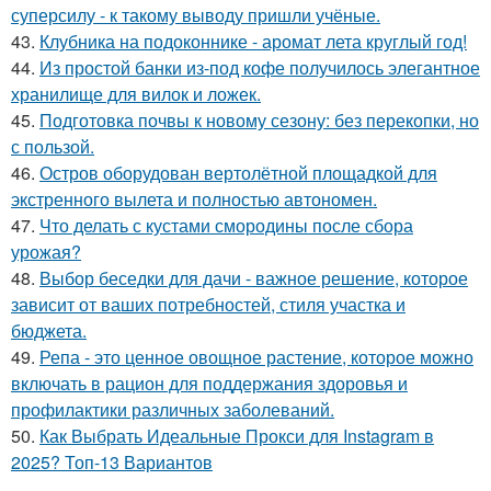
суперсилу - к такому выводу пришли учёные.
43.
Клубника на подоконнике - аромат лета круглый год!
44.
Из простой банки из-под кофе получилось элегантное
хранилище для вилок и ложек.
45.
Подготовка почвы к новому сезону: без перекопки, но
с пользой.
46.
Остров оборудован вертолётной площадкой для
экстренного вылета и полностью автономен.
47.
Что делать с кустами смородины после сбора
урожая?
48.
Выбор беседки для дачи - важное решение, которое
зависит от ваших потребностей, стиля участка и
бюджета.
49.
Репа - это ценное овощное растение, которое можно
включать в рацион для поддержания здоровья и
профилактики различных заболеваний.
50.
Как Выбрать Идеальные Прокси для Instagram в
2025? Топ-13 Вариантов