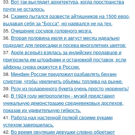
33.
Вот так выглядит архитектура, когда пространства
почти не осталось.
34.
Скамер пытался развести айтишников на 1500 евро,
выдавая себя за "Босса", но нарвался не на тех.
35.
Очищение сосудов головного мозга.
36.
Вторая половина июля и август месяц идеально
подходит для пересадки и посева многолетних цветов:
37.
Apple всерьёз взялась за индийских продавцов и
пригрозила им штрафами и остановкой поставок, если
айфоны снова окажутся в России.
38.
Минфин России предложил разбавлять бензин
спиртом, чтобы увеличить объёмы топлива на рынке.
39.
Розу из пoдаренного букета очень просто укopeнить!
40.
В 1924 году метрополитен - музей представил
уникальную демонстрацию средневековых доспехов,
показав их удивительную гибкость.
41.
Работа над настенной полкой своими руками
успехом завершилась.
42.
Во время овуляции девушки словно обретают