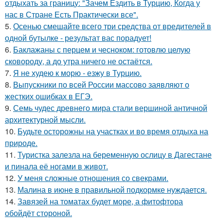
отдыхать за границу: "Зачем Ездить в Турцию, Когда у
нас в Стране Есть Практически все".
5.
Осенью смешайте всего три средства от вредителей в
одной бутылке - результат вас порадует!
6.
Баклажаны с перцем и чесноком: готовлю целую
сковороду, а до утра ничего не остаётся.
7.
Я не худею к морю - езжу в Турцию.
8.
Выпускники по всей России массово заявляют о
жестких ошибках в ЕГЭ.
9.
Семь чудес древнего мира стали вершиной античной
архитектурной мысли.
10.
Будьте осторожны на участках и во время отдыха на
природе.
11.
Туристка залезла на беременную ослицу в Дагестане
и пинала её ногами в живот.
12.
У меня сложные отношения со свекрами.
13.
Малина в июне в правильной подкормке нуждается.
14.
Завязей на томатах будет море, а фитофтора
обойдёт стороной.