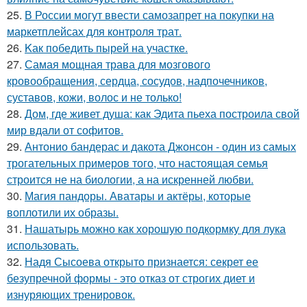
25.
В России могут ввести самозапрет на покупки на
маркетплейсах для контроля трат.
26.
Kак победить пырей на участке.
27.
Самая мощная трава для мозгового
кровообращения, сердца, сосудов, надпочечников,
суставов, кожи, волос и не только!
28.
Дом, где живет душа: как Эдита пьеха построила свой
мир вдали от софитов.
29.
Антонио бандерас и дакота Джонсон - один из самых
трогательных примеров того, что настоящая семья
строится не на биологии, а на искренней любви.
30.
Магия пандоры. Аватары и актёры, которые
воплотили их образы.
31.
Нашатырь можно как хорошую подкормку для лука
использовать.
32.
Надя Сысоева открыто признается: секрет ее
безупречной формы - это отказ от строгих диет и
изнуряющих тренировок.