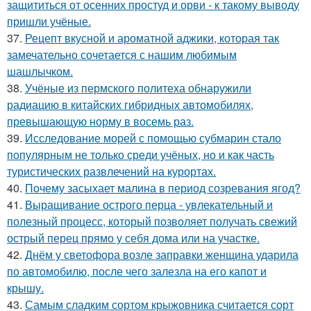
защититься от осенних простуд и орви - к такому выводу
пришли учёные.
37.
Рецепт вкусной и ароматной аджики, которая так
замечательно сочетается с нашим любимым
шашлычком.
38.
Учёные из пермского политеха обнаружили
радиацию в китайских гибридных автомобилях,
превышающую норму в восемь раз.
39.
Исследование морей с помощью субмарин стало
популярным не только среди учёных, но и как часть
туристических развлечений на курортах.
40.
Почему засыхает малина в период созревания ягод?
41.
Выращивание острого перца - увлекательный и
полезный процесс, который позволяет получать свежий
острый перец прямо у себя дома или на участке.
42.
Днём у светофора возле заправки женщина ударила
по автомобилю, после чего залезла на его капот и
крышу.
43.
Самым сладким сортом крыжовника считается сорт