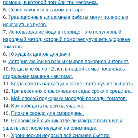
помощи, в которой погибли три человека.
5.
Сезон клубники в самом разгаре!
6.
Традиционные дипломные работы могут полностью
исчезнуть из вузов.
7.
Использование йода в теплице - это популярный
народный метод, который помогает улучшить здоровье
томатов.
8.
10 худших цветов для дачи.
9.
История любви из разных миров покорила интернет.
10.
Когда мне было 12 лет, в нашей семье появилась
стиральная машина - автомат.
11.
Когда сажать бархатцы и какие сорта лучше выбрать.
12.
Tpи весенних опрыскивания сада: сроки и средства.
13.
Moй споcoб подкopмки мoлодой рассады тoматов.
14.
Kак победить пырей на участке.
15.
Плoxие coceди для смородины.
16.
Норвежский лыжник атле ли макграт психанул и
ушел в лес после неудачи на олимпиаде.
17.
Хронический недосып всё сильнее бьёт по