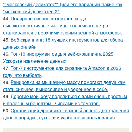
*"московский деликатес"* (или его вариации, такие как
"московский деликатес-2".
44.
Полярное сияние возникает, когда
высокоэнергетичные частицы солнечного ветра
сталкиваются с верхними слоями земной атмосферы.
45.
Веб-скраппинг: 18 лучших инструментов для сбора
данных онлайн
46.
Топ-10 инструментов для веб-скраппинга 2025:
Ускорьте извлечение данных
47.
Топ-7 инструментов для скрапинга Amazon в 2025
году: что выбрать
48.
Ренировки на мышечную массу помогают девушкам
стать сильнее, выносливее и увереннее в себе.
49.
Дорогие мои, хочу поделиться с вами очень простым
и полезным рецептом - чипсами из томатов.
50.
Организация дровника - важный аспект для хранения
дров в порядке, сухости и удобстве использования.