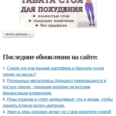
читать дальше →
Последние обновления на сайте:
1.
Сняли лук или ранний картофель и бросили голую
грядку до весны?
2.
Роскошные мегаполисы будущего превращаются в
пустые города - призраки вопреки гигантским
финансовым вложениям.
3.
Розы отцвели и стоят неряшливые: что я делаю, чтобы
увидеть вторую волну цветения.
4.
Умер в день похорон дочки: не стало водителя скорой