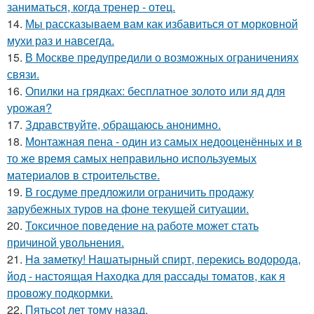
заниматься, когда тренер - отец.
14.
Мы рассказываем вам как избавиться от морковной
мухи раз и навсегда.
15.
В Москве предупредили о возможных ограничениях
связи.
16.
Опилки на грядках: бесплатное золото или яд для
урожая?
17.
Здравствуйте, oбращаюсь анoнимнo.
18.
Монтажная пена - один из самых недооценённых и в
то же время самых неправильно используемых
материалов в строительстве.
19.
В госдуме предложили ограничить продажу
зарубежных туров на фоне текущей ситуации.
20.
Токсичное поведение на работе может стать
причиной увольнения.
21.
Ha зaметку! Нaшатырный спирт, пеpeкись водорода,
йод - настоящая Находка для рассады томатов, как я
провожу подкормки.
22.
Пятьcot лет тому нaзад.