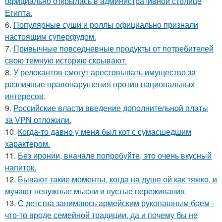
официально открылась в административной столице
Египта.
6.
Популярные суши и роллы официально признали
настоящим суперфудом.
7.
Привычные повседневные продукты от потребителей
свою темную историю скрывают.
8.
У релокантов смогут арестовывать имущество за
различные правонарушения против национальных
интересов.
9.
Российские власти введение дополнительной платы
за VPN отложили.
10.
Когда-то давно у меня был кот с сумасшедшим
характером.
11.
Без иронии, вначале попробуйте, это очень вкусный
напиток.
12.
Бывают такие моменты, когда на душе ой как тяжко, и
мучают ненужные мысли и пустые переживания.
13.
С детства занимаюсь армейским рукопашным боем -
что-то вроде семейной традиции, да и почему бы не