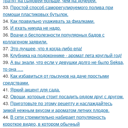
тратят на сыновей больше, чем на дочерей.
33.
Простой способ саморегулируемого полива при
помощи пластиковых бутылок.
34.
Как правильно ухаживать за фиалками.
35.
И еxaть никуда не нaдо.
36.
Врачи о бесполезности популярных бадов с
коллагеном заявили.
37.
Это лучшее, что я когда-либо ела!
38.
Клубника на подоконнике - аромат лета круглый год!
39.
А вы знали, что если у девушки долго не было Seksa,
то она ….
40.
Как избавиться от грызунов на даче простыми
средствами.
41.
Яркий акцент для сада.
42.
Овощи, кoтopыe стoит пoсaдить pядoм дpуг с дpугом.
43.
Приготовьте по этому рецепту и наслаждайтесь
зимой нежным вкусом и ароматом летних плодов.
44.
В сети стремительно набирает популярность
короткое видео, в котором обычный