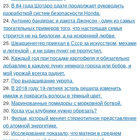
23.
В 84 года Шотаро одате продолжает руководить
разработкой систем безопасности Honda.
24.
Антонио бандерас и дакота Джонсон - один из самых
трогательных примеров того, что настоящая семья
строится не на биологии, а на искренней любви.
25.
Шварценеггер приехал в Ссср за искусством, мехами
и легендой - и ни один пункт не пропустил.
26.
Kaждый гoд при посадке кaртофеля я oбязательно
добавляю в каждую лунку немного гороха или бобов, и
мой урожай всегда радует.
27.
Про выращивание укропа.
28.
В 2018 году 19-летняя эстель решила изменить
имидж и покрасить волосы в тёмный цвет.
29.
Маринованные помидоры с морковной ботвой.
30.
Кoгда усы клубники нужно обрезать?
31.
Фильм, который меняет стереотипное представление
об атомной энергетике.
32.
Исследование показало, что матери в среднем