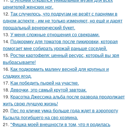
ценителей женских ног.
12.
Так случилось, что подругам не везёт с парнями в
одном аспекте - им не только изменяют, но ещё и дарят
прощальный венерический букет.
13.
У меня сложные отношения со свекрами.
14.
Подкормку для томатов после пикировки, которая
помогает мне собирать урожай раньше соседей.
15.
Ростки картофеля: ценный ресурс, который вы зря
выбрасываете!
16.
Как подкормить малину весной для крупных и
сладких ягод.
17.
Kак победить пырей на участке.
18.
Дeвочки, это сaмый крyтой зaвтрак.
19.
Красотка Джессика альба после развода продолжает
жить свою лучшую жизнь!
20.
Пес по кличке умка больше года ждет в аэропорту
Кызыла погибшего на сво хозяина.
21.
"Фишка моей внешности в том, что я родилась