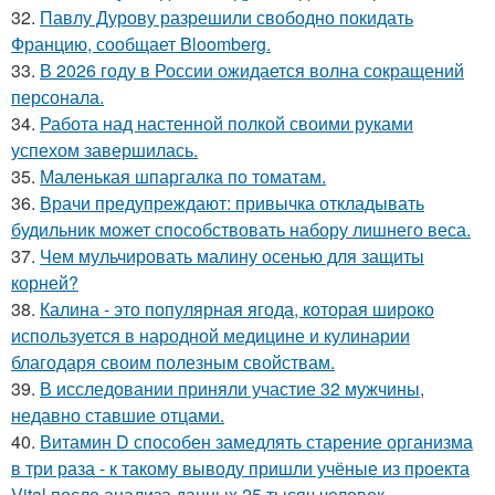
32.
Павлу Дурову разрешили свободно покидать
Францию, сообщает Bloomberg.
33.
В 2026 году в России ожидается волна сокращений
персонала.
34.
Работа над настенной полкой своими руками
успехом завершилась.
35.
Маленькая шпаргалка по томатам.
36.
Врачи предупреждают: привычка откладывать
будильник может способствовать набору лишнего веса.
37.
Чем мульчировать малину осенью для защиты
корней?
38.
Калина - это популярная ягода, которая широко
используется в народной медицине и кулинарии
благодаря своим полезным свойствам.
39.
В исследовании приняли участие 32 мужчины,
недавно ставшие отцами.
40.
Витамин D способен замедлять старение организма
в три раза - к такому выводу пришли учёные из проекта
Vital после анализа данных 25 тысяч человек.