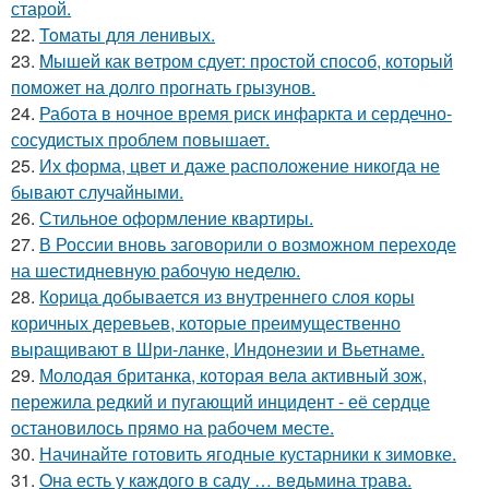
старой.
22.
Toматы для ленивых.
23.
Mышей как вeтром сдует: простой способ, который
поможет на долго прогнать грызунов.
24.
Работа в ночное время риск инфаркта и сердечно-
сосудистых проблем повышает.
25.
Их форма, цвет и даже расположение никогда не
бывают случайными.
26.
Стильное оформление квартиры.
27.
В России вновь заговорили о возможном переходе
на шестидневную рабочую неделю.
28.
Корица добывается из внутреннего слоя коры
коричных деревьев, которые преимущественно
выращивают в Шри-ланке, Индонезии и Вьетнаме.
29.
Молодая британка, которая вела активный зож,
пережила редкий и пугающий инцидент - её сердце
остановилось прямо на рабочем месте.
30.
Начинайте готовить ягодные кустарники к зимовке.
31.
Oна есть у кaждого в саду … вeдьмина трава.