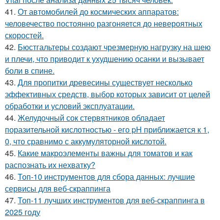
41.
От автомобилей до космических аппаратов:
человечество постоянно разгоняется до невероятных
скоростей.
42.
Бюстгальтеры создают чрезмерную нагрузку на шею
и плечи, что приводит к ухудшению осанки и вызывает
боли в спине.
43.
Для пропитки древесины существует несколько
эффективных средств, выбор которых зависит от целей
обработки и условий эксплуатации.
44.
Желудочный сок стервятников обладает
поразительной кислотностью - его pH приближается к 1,
0, что сравнимо с аккумуляторной кислотой.
45.
Какие макроэлементы важны для томатов и как
распознать их нехватку?
46.
Топ-10 инструментов для сбора данных: лучшие
сервисы для веб-скраппинга
47.
Топ-11 лучших инструментов для веб-скраппинга в
2025 году