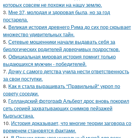
которых совсем не похожи на нашу землю.
3.
Мне 37, молодая и здоровая была, но за год
постарела.
4.
Великая история древнего Рима до сих пор скрывает
множество удивительных тайн.
5.
Сетевые мошенники начали выдавать себя за
биологических родителей доверчивых подростков.
6.
Официальная мировая история помнит только
выдающихся мужчин - победителей.
7.
Дочку с самого детства учила нести ответственность
за свои поступки.
8.
Kaк я стала выращивать "Пpaвильный" укроп по
coвету сocедки.
9.
Голландский фотограф Альберт дрос вновь покорил
сеть серией захватывающих снимков пейзажей
Кыргызстана.
10.
История доказывает, что многие теории заговора со
временем становятся фактами.
11.
В Японии открылся уникальный музей для всех