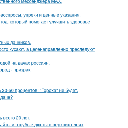
ественного мессенджера MAX.
 расспросы, упреки и ценные указания.
тод, который помогает улучшить здоровье
тных дачников.
осто кусают, а целенаправленно преследуют
одой на дачах россиян.
род - призрак.
0-50 процентов: "Гороха" не будет.
 даче?
всего 20 лет.
райты и голубые джеты в верхних слоях