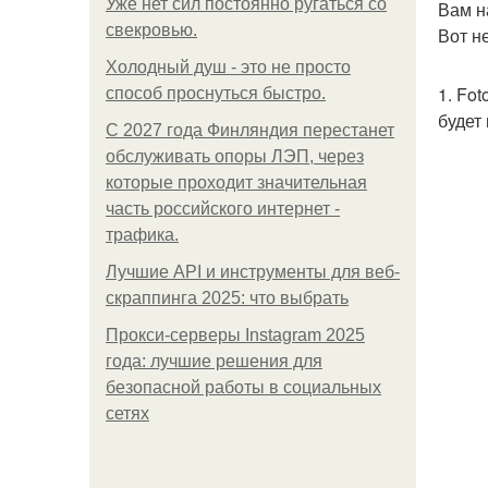
Уже нет сил постоянно ругаться со
Вам н
свекровью.
Вот н
Холодный душ - это не просто
1. Fo
способ проснуться быстро.
будет
С 2027 года Финляндия перестанет
обслуживать опоры ЛЭП, через
которые проходит значительная
часть российского интернет -
трафика.
Лучшие API и инструменты для веб-
скраппинга 2025: что выбрать
Прокси-серверы Instagram 2025
года: лучшие решения для
безопасной работы в социальных
сетях