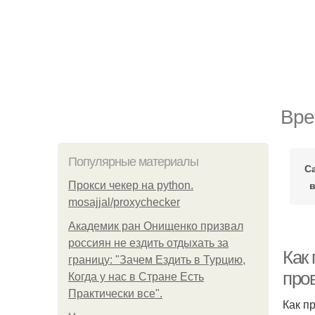
Вре
Популярные материалы
С
Прокси чекер на python.
mosajjal/proxychecker
Академик ран Онищенко призвал
россиян не ездить отдыхать за
Как 
границу: "Зачем Ездить в Турцию,
пров
Когда у нас в Стране Есть
Практически все".
Как п