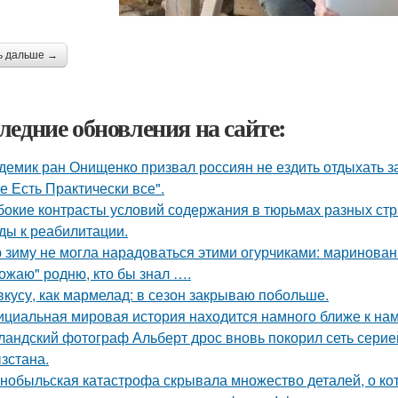
ь дальше →
ледние обновления на сайте:
демик ран Онищенко призвал россиян не ездить отдыхать за 
е Есть Практически все".
бокие контрасты условий содержания в тюрьмах разных стр
ды к реабилитации.
 зиму не могла нарадоваться этими огурчиками: маринован
ожаю" родню, кто бы знал ….
вкусу, как мармелад: в сезон закрываю побольше.
циальная мировая история находится намного ближе к нам,
ландский фотограф Альберт дрос вновь покорил сеть сери
зстана.
нобыльская катастрофа скрывала множество деталей, о кот