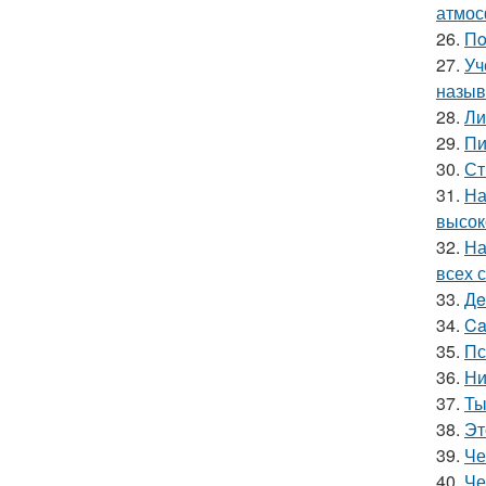
атмос
26.
Пo
27.
Уч
называ
28.
Ли
29.
Пи
30.
Ст
31.
На
высок
32.
На
всех 
33.
Дe
34.
Ca
35.
Пс
36.
Ни
37.
Ты
38.
Эт
39.
Че
40.
Че