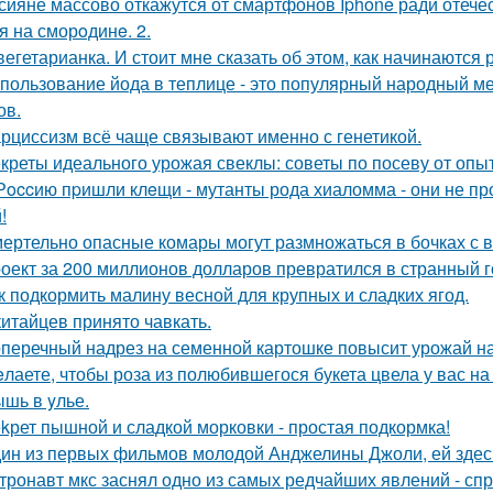
сияне массово откажутся от смартфонов Iphone ради отеч
я на сморoдинe. 2.
вегетарианка. И стоит мне сказать об этом, как начинаются
пользование йода в теплице - это популярный народный ме
ов.
рциссизм всё чаще связывают именно с генетикой.
креты идеального урожая свеклы: советы по посеву от опы
Рoccию пpишли клeщи - мутанты рода хиаломма - они не пр
!
ертельно опасные комары могут размножаться в бочках с в
оект за 200 миллионов долларов превратился в странный го
к подкормить малину весной для крупных и сладких ягод.
китайцев принято чавкать.
перечный надрез на семенной картошке повысит урожай на 3
лаете, чтобы роза из полюбившегося букета цвела у вас на
шь в yлье.
kрет пышной и сладкой морковки - простая подкормка!
ин из первых фильмов молодой Анджелины Джоли, ей здесь 
тронавт мкс заснял одно из самых редчайших явлений - сп