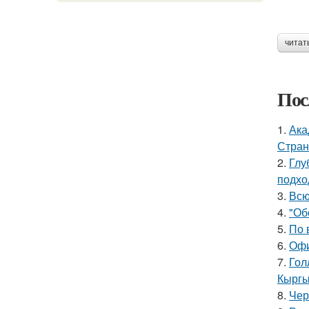
читат
Пос
1.
Ака
Стран
2.
Глу
подхо
3.
Всю
4.
"Об
5.
По 
6.
Офи
7.
Гол
Кыргы
8.
Чер