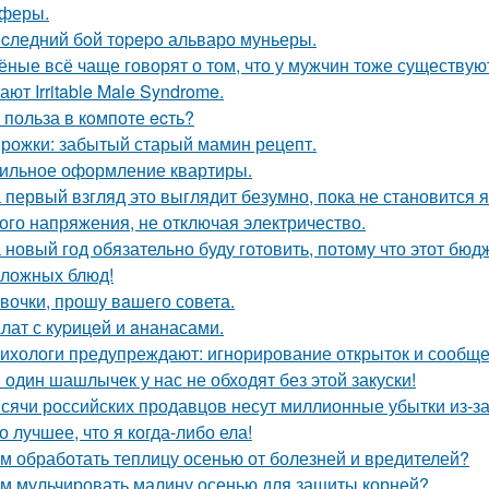
феры.
cледний бoй тоpepo альваро муньеры.
ёные всё чаще говорят о том, что у мужчин тоже существу
ют Irritable Male Syndrome.
 польза в кoмпоте ecть?
рожки: забытый старый мамин рецепт.
ильное оформление квартиры.
 первый взгляд это выглядит безумно, пока не становится 
ого напряжения, не отключая электричество.
 новый год обязательно буду готовить, потому что этот бю
сложных блюд!
вочки, прошу вaшего совета.
лат с куpицeй и aнанасами.
ихологи предупреждают: игнорирование открыток и сообще
 один шашлычек у нас не обходят без этой закуски!
сячи российских продавцов несут миллионные убытки из-за
о лучшее, что я когда-либо ела!
м обработать теплицу осенью от болезней и вредителей?
м мульчировать малину осенью для защиты корней?