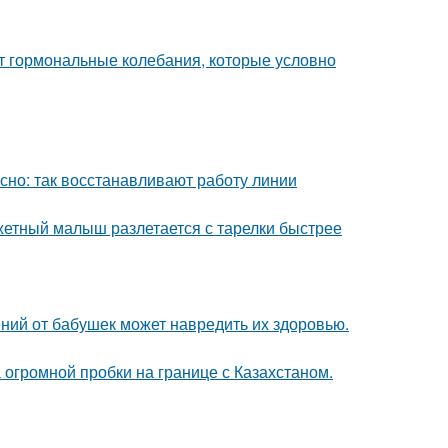
ют гормональные колебания, которые условно
ясно: так восстанавливают работу линии
джетный малыш разлетается с тарелки быстрее
ний от бабушек может навредить их здоровью.
 огромной пробки на границе с Казахстаном.