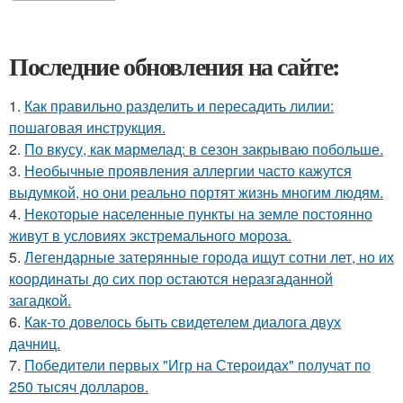
Последние обновления на сайте:
1.
Как правильно разделить и пересадить лилии:
пошаговая инструкция.
2.
По вкусу, как мармелад: в сезон закрываю побольше.
3.
Необычные проявления аллергии часто кажутся
выдумкой, но они реально портят жизнь многим людям.
4.
Некоторые населенные пункты на земле постоянно
живут в условиях экстремального мороза.
5.
Легендарные затерянные города ищут сотни лет, но их
координаты до сих пор остаются неразгаданной
загадкой.
6.
Как-то довелось быть свидетелем диалога двух
дачниц.
7.
Победители первых "Игр на Стероидах" получат по
250 тысяч долларов.