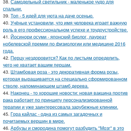
38.
Самодельный светильник - маленькое чудо для
спальни.
39.
Топ - 5 идей для уюта на даче осенью.
40.
Учёные установили, что имя человека играет важную
роль в его профессиональном успехе и трудоустройстве.
41.
Йосинори осуми - японский биолог, лауреат
нобелевской премии по физиологии или медицине 2016
года.
42.
Перцу нездоровится? Как по листьям определить,
чего не хватает вашим перцам.
43.
Штамбовая роза - это декоративная форма розы,
которая выращивается на специально сформированном
стволе, напоминающем штамб дерева.
44.
Наконец - то хорошие новости: новая вакцина против
рака работает по принципу персонализированной
терапии и уже заинтересовала зарубежные клиники.
45.
Гора кайлас - одна из самых загадочных и
почитаемых вершин в мире.
46.
Арбузы и смородина помогут разбудить "Мозг" в это