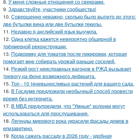
8.
У меня сложные отношения со свекрами.
9.
Здравствуйте, участники сообщества!
10.
Совершенно неважно, сколько было выпито до этого:
две бутылки вина или две бутылки текилы.
11.
Недавно я английский язык выучила.
12.
Одна клетка кажется невероятно обширной в
трёхмерной реконструкции.
13.
Подкормку для томатов после пикировки, которая
помогает мне собирать урожай раньше соседей.
14.
Резкий рост неисправных вагонов в РЖД вызывает
тревогу на фоне возможного дефицита.
15.
Топ - 10 теневыносливых растений для вашего сада.
16.
В Госдуме предложили необычный способ провести
время без интернета.
17.
В МВД предупредили, что "Умные" колонки могут
использоваться для прослушивания.
18.
Легенды мирового рока украсили фасады домов в
елизаветино.
19.
Когда сажать рассаду в 2026 году - удобная