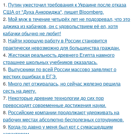
1.
Путин ужесточил требования к Украине после отказа
США от "Духа Анкориджа", пишет Bloomberg.
2.
Мой муж в течение четырёх лет не подозревал, что это
аджика из кабачков, он с удовольствием её ел, хотя
кабачки обычно не любит!
3.
Найти хорошую работу в России становится
практически невозможно для большинства граждан.
4.
Жестокая реальность древнего Египта намного
страшнее школьных учебников оказалась.
5.
Выпускники по всей России массово заявляют о
жестких ошибках в ЕГЭ.
6.
Много лет отжиралась, но сейчас железно решила
сесть на диету.
7.
Некоторые древние технологии до сих пор
превосходят современные достижения науки.
8.
Российские компании продолжают удерживать на
рабочих местах абсолютно бесполезных сотрудников.
9.
Когда-то давно у меня был кот с сумасшедшим
характером.