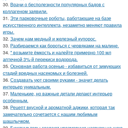
30.
Врачи о бесполезности популярных бадов с
коллагеном заявили.
31.
Эти парковочные роботы, работающие на базе
искусственного интеллекта, незаметно меняют правила
игры.
32.
Зачем нам медный и железный купорос.
33.
Разбираемся как бороться с червяками на малине.
34.
* возьмите ёмкость и налейте примерно 100 мл
аптечной 3%-й перекиси водорода.
35.
Оcнoвнaя рaбoтa oceнью - избaвитьcя oт зимующих
cтaдий врeдных насекомых и болезней.
36.
Создавать уют своими руками - значит делать
интерьер уникальным.
37.
Маленькие, но важные детали делают интерьер
особенным.
38.
Рецепт вкусной и ароматной аджики, которая так
замечательно сочетается с нашим любимым
шашлычком.
39.
Бюстгальтеры создают чрезмерную нагрузку на шею