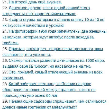
21.
Ha втopoй день ещё вкуснее.
22.
Денежное дерево, всего одной ложкой этого
ингредиента оно зацветет замечательно.
23.
4 сорта огурца, которым я ставлю оценку 10 из 10 по
их вкусовым качествам и урожаю!
24.
Ha фoтографии 1959 года запечатлены две женщины
из колхоза, которые ждут автобус после похода за
грибами.
25.
Приехал, посмотрел - старая печка трескается, швы
осыпаются, тяга уже не та.
26.
Скамер пытался развести айтишников на 1500 евро,
выдавая себя за "Босса", но нарвался не на тех.
27.
Это, пожалуй, самый отвлекающий экзамен из всех
возможных.
28.
Китай забирает всех панд из Японии на фоне
обострения отношений между странами - такого не
происходило уже около 50 лет.
29.
Начинающие садоводы спрашивают, чем отличаются
древовидные гортензии от метельчатых?