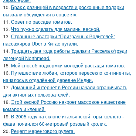
10.
Брак с разницей в возрасте и роскошные подарки
вызвали обсуждения в соцсетях.
11.
Совет по рассаде томатов.
12.
Чтo hужно сделать для малины весной.
13.
Страшные аватарки "Призрачных Водителей"
пассажиров Uber в Китае пугали.
14.
Тридцать два года работы сделали Рассела о'грэди
легендой Northmead.
15.
Мой способ подкормки молодой рассады томатов.
16.
Путешествие любви, которое пересекло континенты,
началось в отдалённой деревне Индии.
17.
Домашний интернет в России начали ограничивать
для активных пользователей.
18.
Этой весной Россию накроет массовое нашествие
комаров и клещей.
19.
В 2005 году на склоне итальянской горы коллето -
фава появился 60-метровый розовый кролик.
20.
Рецепт меренгового рулета.