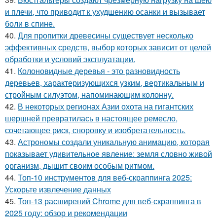
и плечи, что приводит к ухудшению осанки и вызывает
боли в спине.
40.
Для пропитки древесины существует несколько
эффективных средств, выбор которых зависит от целей
обработки и условий эксплуатации.
41.
Колоновидные деревья - это разновидность
деревьев, характеризующихся узким, вертикальным и
стройным силуэтом, напоминающим колонну.
42.
В некоторых регионах Азии охота на гигантских
шершней превратилась в настоящее ремесло,
сочетающее риск, сноровку и изобретательность.
43.
Астрономы создали уникальную анимацию, которая
показывает удивительное явление: земля словно живой
организм, дышит своим особым ритмом.
44.
Топ-10 инструментов для веб-скраппинга 2025:
Ускорьте извлечение данных
45.
Топ-13 расширений Chrome для веб-скраппинга в
2025 году: обзор и рекомендации