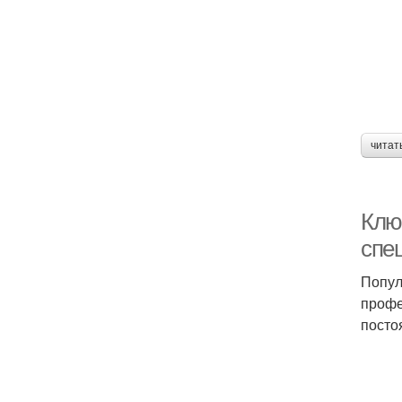
читат
Клю
спе
Попул
профе
посто