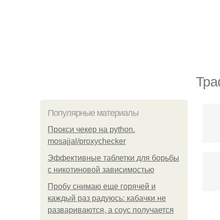
Тра
Популярные материалы
Прокси чекер на python.
mosajjal/proxychecker
Эффективные таблетки для борьбы
с никотиновой зависимостью
Пробу снимаю еще горячей и
каждый раз радуюсь: кабачки не
развариваются, а соус получается
Т