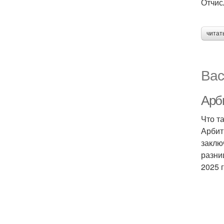
Отчис
читат
Вас
Арби
Что т
Арбит
заклю
разни
2025 