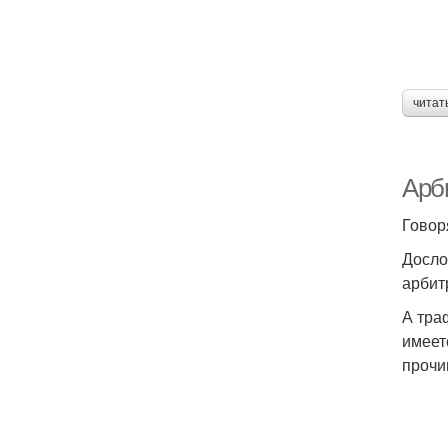
читат
Арб
Говор
Досло
арбит
А тра
имеет
прочи