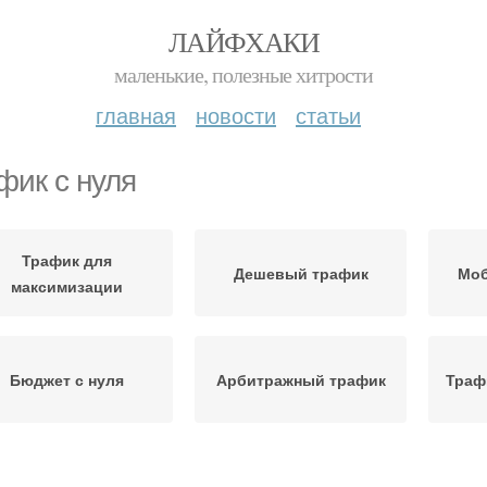
ЛАЙФХАКИ
маленькие, полезные хитрости
главная
новости
статьи
фик с нуля
Трафик для
Дешевый трафик
Моб
максимизации
Бюджет с нуля
Арбитражный трафик
Траф
рафик для работы
Трафик в партнерках