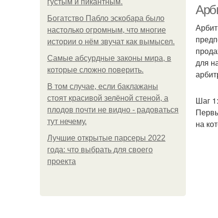
густым и пикантным.
Арб
Богатство Пабло эскобара было
Арбит
настолько огромным, что многие
предп
истории о нём звучат как вымысел.
прода
Самые абсурдные законы мира, в
для н
которые сложно поверить.
арбит
В том случае, если баклажаны
стоят красивой зелёной стеной, а
Шаг 1
плодов почти не видно - радоваться
Первы
тут нечему.
на ко
Лучшие открытые парсеры 2022
года: что выбрать для своего
проекта