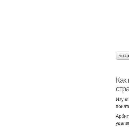
читат
Как
стр
Изуче
понят
Арбит
удале