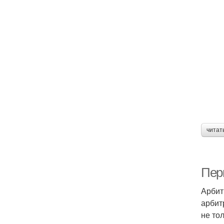
читат
Пер
Арбит
арбит
не то