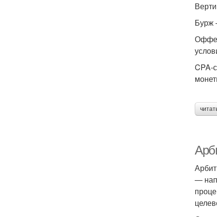
Верти
Бурж 
Оффер
услов
CPA-с
монет
читат
Арб
Арбит
— нап
проце
целев