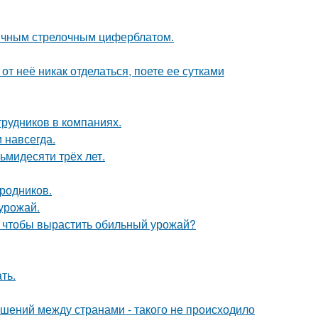
ычным стрелочным циферблатом.
от неё никак отделаться, поете ее сутками
рудников в компаниях.
 навсегда.
ьмидесяти трёх лет.
ородников.
 урожай.
, чтобы вырастить обильный урожай?
ть.
ошений между странами - такого не происходило