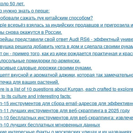
оло 50 лет.
о нужно знать о перце:
обовали сажать лук китайским способом?
ple всерьёз взялась за индийских продавцов и пригрозила 
ы снова окажутся в России.
рейцы представили свой ответ Audi RS6 - эффектный унив
вушка решила добавить уюта в дом и сделала своими рукам
т он - пример того, как из идеи рождается практичная и кра
лосольные помидорки по-армянски.
асивые садовые дорожки своими руками.
цепт вкусной и ароматной аджики, которая так замечател
течка для ваших растений.
re is a list of 10 questions about Kurgan, each crafted to explore
 to its culture and interesting facts:
п-15 инструментов для сбора email-адресов для эффективн
п-11 лучших инструментов для веб-скраппинга в 2025 году
п-10 бесплатных инструментов для веб-скраппинга: извлеч
п-10 лучших бесплатных мгновенных данных
кие интересные факты о московских улицах и их названиях