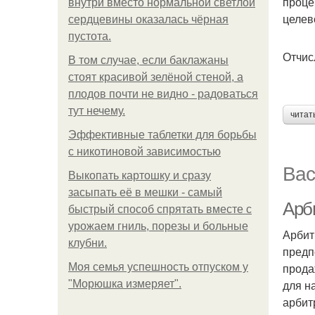
проце
внутри вместо нормальной светлой
целев
сердцевины оказалась чёрная
пустота.
Отчис
В том случае, если баклажаны
стоят красивой зелёной стеной, а
плодов почти не видно - радоваться
тут нечему.
читат
Эффективные таблетки для борьбы
с никотиновой зависимостью
Вас
Выкопать картошку и сразу
засыпать её в мешки - самый
Арб
быстрый способ спрятать вместе с
урожаем гниль, порезы и больные
Арбит
клубни.
предп
прода
Моя семья успешность отпуском у
для н
"Морюшка измеряет".
арбит