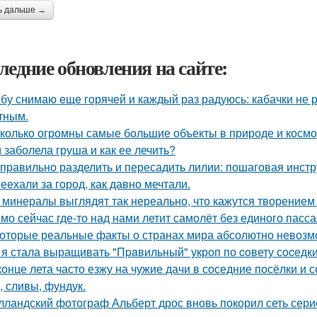
ь дальше →
ледние обновления на сайте:
бу снимаю еще горячей и каждый раз радуюсь: кабачки не р
тным.
колько огромны самые большие объекты в природе и космо
 заболела груша и как ее лечить?
 правильно разделить и пересадить лилии: пошаговая инстр
еехали за город, как давно мечтали.
 минералы выглядят так нереально, что кажутся творением
мо сейчас где-то над нами летит самолёт без единого пасс
оторые реальные факты о странах мира абсолютно невозм
 я стала выращивать "Пpaвильный" укроп по coвету сocедки
конце лета часто езжу на чужие дачи в соседние посёлки и 
, сливы, фундук.
лландский фотограф Альберт дрос вновь покорил сеть сер