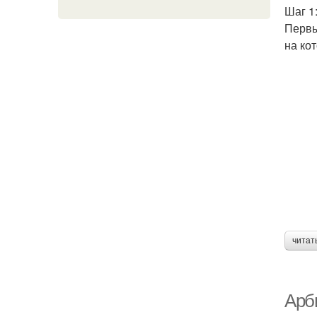
Шаг 1
Первы
на ко
читат
Арб