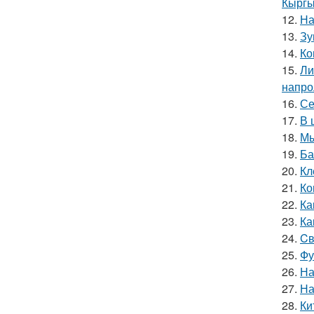
Кыргы
12.
На
13.
Зу
14.
Ко
15.
Ли
напро
16.
Се
17.
В 
18.
Мы
19.
Ба
20.
Кл
21.
Ко
22.
Ка
23.
Ка
24.
Cв
25.
Фу
26.
На
27.
На
28.
Ки