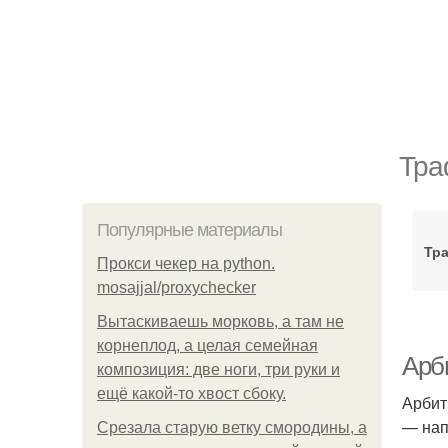
Тра
Популярные материалы
Тра
Прокси чекер на python.
mosajjal/proxychecker
Вытаскиваешь морковь, а там не
корнеплод, а целая семейная
Арб
композиция: две ноги, три руки и
ещё какой-то хвост сбоку.
Арбит
— нап
Срезала старую ветку смородины, а