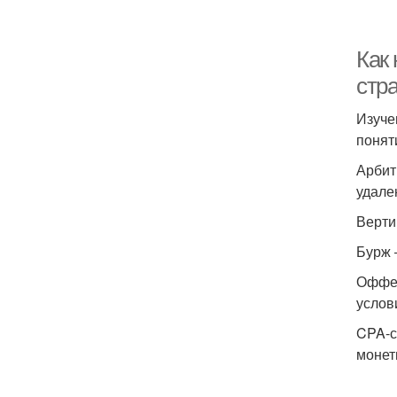
Как
стр
Изуче
понят
Арбит
удале
Верти
Бурж 
Оффер
услов
CPA-с
монет