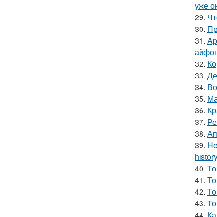
уже ок
29.
Чт
30.
Пр
31.
Ap
айфон
32.
Ко
33.
Де
34.
Во
35.
Ма
36.
Кр
37.
Ре
38.
Ап
39.
He
history
40.
То
41.
То
42.
То
43.
То
44.
Ка