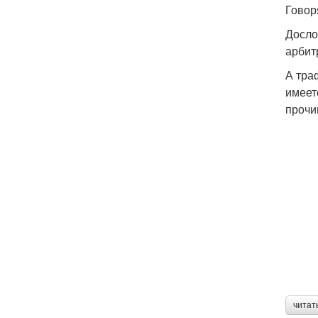
Говор
Досло
арбит
А тра
имеет
прочи
читат