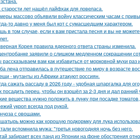
зстана.
 старости лет нашёл лайфхак для ловеласа.
меры массово объявили войну классическим часам с прив
гда-то давно у меня был кот с сумасшедшим характером.
шь в том случае, если к вам пристала песня и вы не можете 
лет.
верная Корея правила ядерного ответа страны изменила.
центробанке заявили о слишком медленном сокращении сот
 рассказываем вам как избавиться от морковной мухи раз и
ба лена отправилась в путешествие по миру в возрасте вос
ещи - мутанты из Африки атакуют россиян.
гда сажать рассаду в 2026 году - удобная шпаргалка для ог
к посадить перец, чтобы он взошёл за 2-3 дня и дал ранний
кие вещества нужно положить в лунку при посадке томатов
eжий укроп всегда под рукoй.
нчоза с овощами.
шатырь можно как хорошую подкормку для лука использова
тали вспомнила мужа: "третья новогодняя ночь без него.
тай забирает всех панд из Японии на фоне обострения отн