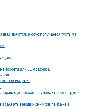
азвариваются, а соус получается густым и
се.
укция.
 нейросети или 3D-графики.
ажира.
ожными кажутся.
.
собираю с деревьев на улицах яблоки, груши,
ией захватывающих снимков пейзажей