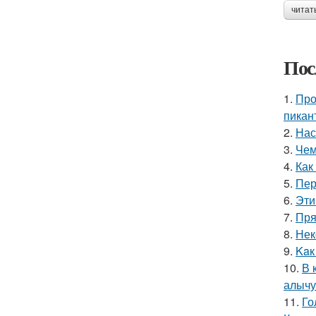
читат
Пос
1.
Про
пикан
2.
Нас
3.
Чем
4.
Как
5.
Пер
6.
Эти
7.
Пря
8.
Нек
9.
Kaк
10.
В 
алычу
11.
Го