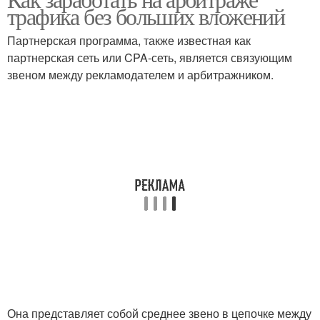
Трафик без вложения
Трафик без инвестиций
трафика без больших вложений
Партнерская программа, также известная как
партнерская сеть или CPA-сеть, является связующим
Трафик без начального
звеном между рекламодателем и арбитражником.
Трафик без вложений
капитала
Трафик без
Трафик без начальных
собственных средств
инвестиций
Она представляет собой среднее звено в цепочке между