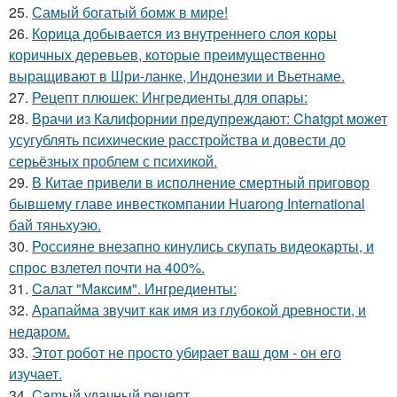
25.
Самый богатый бомж в мире!
26.
Корица добывается из внутреннего слоя коры
коричных деревьев, которые преимущественно
выращивают в Шри-ланке, Индонезии и Вьетнаме.
27.
Рецепт плюшек: Ингредиенты для опары:
28.
Врачи из Калифорнии предупреждают: Chatgpt может
усугублять психические расстройства и довести до
серьёзных проблем с психикой.
29.
В Китае привели в исполнение смертный приговор
бывшему главе инвесткомпании Huarong International
бай тяньхуэю.
30.
Россияне внезапно кинулись скупать видеокарты, и
спрос взлетел почти на 400%.
31.
Caлат "Мaкcим". Ингредиенты:
32.
Арапайма звучит как имя из глубокой древности, и
недаром.
33.
Этот робот не просто убирает ваш дом - он его
изучает.
34.
Camый удачный рецепт