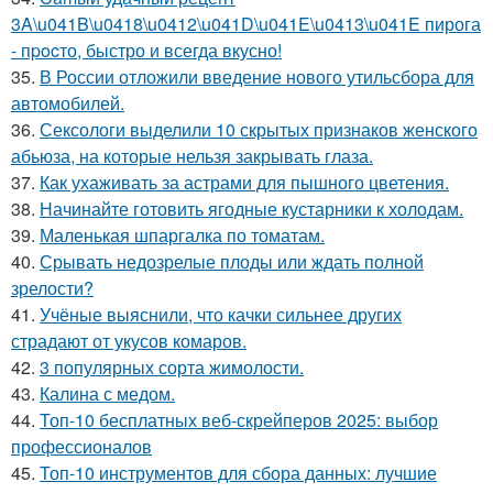
3A\u041B\u0418\u0412\u041D\u041E\u0413\u041E пирога
- пpocто, быстро и всегда вкусно!
35.
В России отложили введение нового утильсбора для
автомобилей.
36.
Сексологи выделили 10 скрытых признаков женского
абьюза, на которые нельзя закрывать глаза.
37.
Как ухаживать за астрами для пышного цветения.
38.
Начинайте готовить ягодные кустарники к холодам.
39.
Маленькая шпаргалка по томатам.
40.
Срывать недозрелые плоды или ждать полной
зрелости?
41.
Учёные выяснили, что качки сильнее других
страдают от укусов комаров.
42.
3 популярных сорта жимолости.
43.
Калина с медом.
44.
Топ-10 бесплатных веб-скрейперов 2025: выбор
профессионалов
45.
Топ-10 инструментов для сбора данных: лучшие