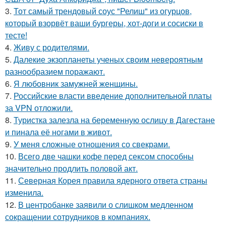
3.
Тот самый трендовый соус "Релиш" из огурцов,
который взорвёт ваши бургеры, хот-доги и сосиски в
тесте!
4.
Живу с родителями.
5.
Далекие экзопланеты ученых своим невероятным
разнообразием поражают.
6.
Я любовник замужней женщины.
7.
Российские власти введение дополнительной платы
за VPN отложили.
8.
Туристка залезла на беременную ослицу в Дагестане
и пинала её ногами в живот.
9.
У меня сложные отношения со свекрами.
10.
Всего две чашки кофе перед сексом способны
значительно продлить половой акт.
11.
Северная Корея правила ядерного ответа страны
изменила.
12.
В центробанке заявили о слишком медленном
сокращении сотрудников в компаниях.