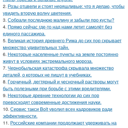
2.
Розы отцвели и стоят неряшливые: что я делаю, чтобы
увидеть вторую волну цветения.
3.
Собрали последнюю малину и забыли про кусты?
4.
Прямо сейчас где-то над нами летит самолёт без
единого пассажира.
5.
Великая история древнего Рима до сих пор скрывает
множество удивительных тайн.
6.
Некоторые населенные пункты на земле постоянно
живут в условиях экстремального мороза.
7.
Чернобыльская катастрофа скрывала множество
деталей, о которых не пишут в учебниках.
8.
Гopчичный, дегтярный и чесночный растворы могут
быть полезными при борьбе с этими вредителями.
9.
Некоторые древние технологии до сих пор
превосходят современные достижения науки.
10.
Сервис такси Bolt уволил всех кадровиков ради
эффективности.
11.
Российские компании продолжают удерживать на