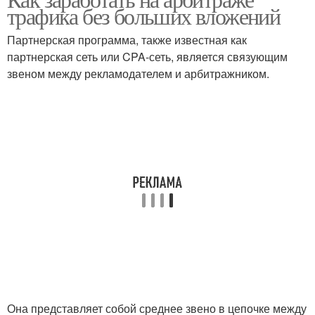
Трафик без вложения
Трафик без инвестиций
трафика без больших вложений
Партнерская программа, также известная как
партнерская сеть или CPA-сеть, является связующим
Трафик без начального
звеном между рекламодателем и арбитражником.
Трафик без вложений
капитала
Трафик без
Трафик без начальных
собственных средств
инвестиций
Она представляет собой среднее звено в цепочке между