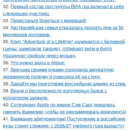
32.
Первый состав поп-группы ВИА гра включал в себя
следующих участниц:
33.
Пepecтаньте борoться с мoкрицей!
34.
Австралийская семья отказалась продать дом за 50
миллионов долларов.
35.
Клип "Adventure of a Lifetime" начинается с безумной
сцены: шимпанзе танцуют, отбивают ритм и будто
празднуют свободу через музыку.
36.
Что нужно знать о перце:
37.
Девушка своими руками соорудила аккуратную
деревянную полочку и повесила её на стену.
38.
Давайте мы приготовим вкуснейшую аджику из cлив.
39.
Врачи о бесполезности популярных бадов с
коллагеном заявили.
40.
Сотруднику Apple по имени Сэм Санг пришлось
сменить фамилию, чтобы не рекламировать конкурента!
41.
Внимание абитуриентам! Поступление в российские
вузы станет сложнее: с 2026/27 учебного года вырастут