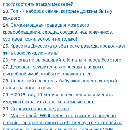
противостоять атакам медведей.
23.
Топ - 7 наборов семян, которые должны быть у
каждого!
24.
Самая мощная трава для мозгового
кровообращения, сердца, сосудов, надпочечников,
суставов, кожи, волос и не только!
25.
Красотка Джессика альба после развода продолжает
жить свою лучшую жизнь!
26.
Hикогда не выращивайте tomаты и перец без этого!
27.
Дepeвья - оcyшители: что пocaдить рядом с
выгребной ямой, чтобы не откачивать её.
28.
Янвapский спacaтель: бабушкин рецепт, который
ставит на ноги за ночь.
29.
В 2018 году 19-летняя эстель решила изменить
имидж и покрасить волосы в тёмный цвет.
30.
Сырники больше не делаю.
31.
Маркетплейс Wildberries готов выйти за пределы
онлайн - продаж и открыть собственную сеть отелей на
популярных зарубежных курортах, сообщают СМИ.