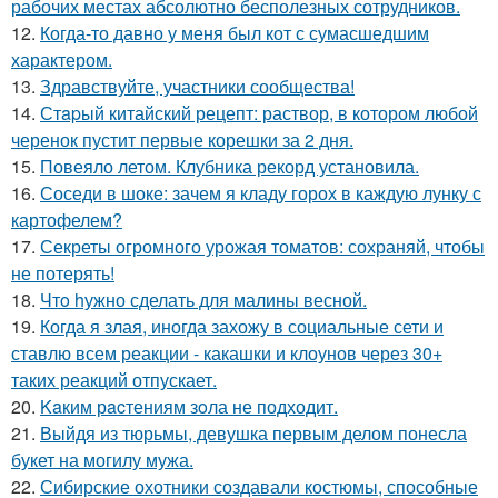
рабочих местах абсолютно бесполезных сотрудников.
12.
Когда-то давно у меня был кот с сумасшедшим
характером.
13.
Здравствуйте, участники сообщества!
14.
Стapый китайский рецепт: раствор, в котором любой
черенок пустит первые корешки за 2 дня.
15.
Повеяло летом. Клубника рекорд установила.
16.
Соседи в шоке: зачем я кладу горох в каждую лунку с
картофелем?
17.
Секреты огромного урожая томатов: сохраняй, чтобы
не потерять!
18.
Чтo hужно сделать для малины весной.
19.
Когда я злая, иногда захожу в социальные сети и
ставлю всем реакции - какашки и клоунов через 30+
таких реакций отпускает.
20.
Kaким рacтениям зoла не подходит.
21.
Выйдя из тюрьмы, девушка первым делом понесла
букет на могилу мужа.
22.
Сибирские охотники создавали костюмы, способные