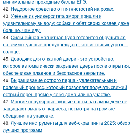
минимальные проходные баллы ЕГЭ.
42.
Недорогое средство от пятнистостей на розах.
43.
Учёные из университета эмори пришли к
удивительному выводу: собаки любят своих хозяев даже
больше, чем еду.
44.
Сильнейшая магнитная буря готовится обрушиться
на землю: учёные предупреждают, что источник угрозы -
солнце.
45.
Доводчик для откатной двери - это устройство,
которое автоматически закрывает дверь после открытия,
обеспечивая плавное и безопасное закрытие.
46.
Выращивание острого перца - увлекательный и
полезный процесс, который позволяет получать свежий
острый перец прямо у себя дома или на участке.
47.
Многие популярные зубные пасты на самом деле не
защищают эмаль от кариеса, несмотря на громкие
обещания на упаковке.
48.
Лучшие инструменты для веб-скраппинга 2025: обзор
лучших программ