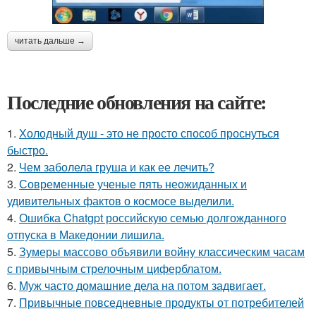
читать дальше →
Последние обновления на сайте:
1.
Холодный душ - это не просто способ проснуться
быстро.
2.
Чем заболела груша и как ее лечить?
3.
Современные ученые пять неожиданных и
удивительных фактов о космосе выделили.
4.
Ошибка Chatgpt российскую семью долгожданного
отпуска в Македонии лишила.
5.
Зумеры массово объявили войну классическим часам
с привычным стрелочным циферблатом.
6.
Муж часто домашние дела на потом задвигает.
7.
Привычные повседневные продукты от потребителей