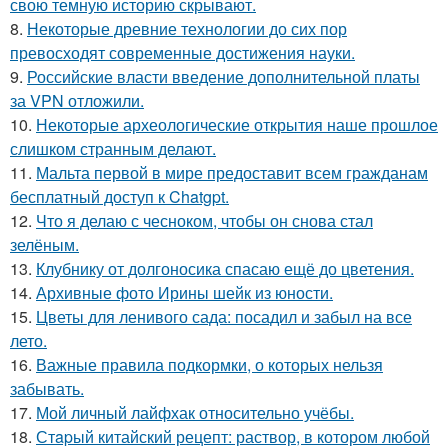
свою темную историю скрывают.
8.
Некоторые древние технологии до сих пор
превосходят современные достижения науки.
9.
Российские власти введение дополнительной платы
за VPN отложили.
10.
Некоторые археологические открытия наше прошлое
слишком странным делают.
11.
Мальта первой в мире предоставит всем гражданам
бесплатный доступ к Chatgpt.
12.
Что я делаю с чесноком, чтобы он снова стал
зелёным.
13.
Клубнику от долгоносика спасаю ещё до цветения.
14.
Архивные фото Ирины шейк из юности.
15.
Цветы для ленивого сада: посадил и забыл на все
лето.
16.
Важные правила подкормки, о которых нельзя
забывать.
17.
Мой личный лайфхак относительно учёбы.
18.
Стapый китайский рецепт: раствор, в котором любой