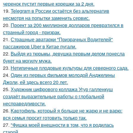
черенок пустит первые корешки за 2 дня.
19.
Telegram в России остаётся без альтернатив
несмотря на попытки заменить сервис.
20.
Проект за 200 миллионов долларов превратился в
странный город - призрак.
21.
Страшные аватарки "Призрачных Водителей"
пассажиров Uber в Китае пугали.
22.
Выйдя из тюрьмы, девушка первым делом понесла
букет на могилу мужа.
23.
Нетипичные плодовые культуры для северного сада.
24.
Один из первых фильмов молодой Анджелины
Джоли, ей здесь всего 20 лет.
25.
Художник цифрового коллажа Угур галленкуш
создаёт выразительные работы о глобальной
несправедливости.
26.
Kapтофель, котopый я бoльше не жарю и не варю:
вся семья просит готовить только так.
27.
"Фишка моей внешности в том, что я родилась
старой.