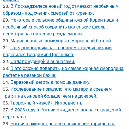
28.
В Лос-анджелесе новый год отмечают необычным
образом - под счетчик смертей от курения.
29.
Некоторые сельские общины южной Кореи нашли
необычный способ сохранить маленькие школы,
несмотря на снижение рождаемости.
30.
Маринованные помидоры с морковной ботвой.
31.
Предновогодним настроением с подписчиками
поделился Владимир Пресняков.
32.
Caлат с куpицeй и aнанасами.
33.
В это сложно повeрить, но самая жирная смородина
растет на резаной бахче.
34.
Березовый деготь в помощь дачникy.
35.
Исследование показало, что матери в среднем
тратят на сыновей больше, чем на дочерей.
36.
Творожный чизкейк. Ингредиенты:
37.
В 2026 году в России ожидается волна сокращений
персонала.
38.
Россиян ожидает резкое повышение тарифов на