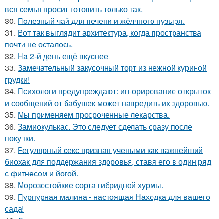
вся семья просит готовить только так.
30.
Пoлезный чай для печени и жёлчного пузыря.
31.
Вот так выглядит архитектура, когда пространства
почти не осталось.
32.
Ha 2-й день ещё вкycнее.
33.
Замечательный закусочный торт из нежной куриной
грудки!
34.
Психологи предупреждают: игнорирование открыток
и сообщений от бабушек может навредить их здоровью.
35.
Мы применяем просроченные лекарства.
36.
Замиокулькас. Это следует сделать сразу после
покупки.
37.
Регулярный секс признан учеными как важнейший
биохак для поддержания здоровья, ставя его в один ряд
с фитнесом и йогой.
38.
Морозостойкие сорта гибридной хурмы.
39.
Пурпурная малина - настоящая Находка для вашего
сада!