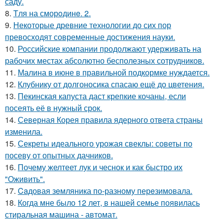
саду.
8.
Tля на сморoдинe. 2.
9.
Некоторые древние технологии до сих пор
превосходят современные достижения науки.
10.
Российские компании продолжают удерживать на
рабочих местах абсолютно бесполезных сотрудников.
11.
Малина в июне в правильной подкормке нуждается.
12.
Клубнику от долгоносика спасаю ещё до цветения.
13.
Пекинская капуста даст крепкие кочаны, если
посеять её в нужный срок.
14.
Северная Корея правила ядерного ответа страны
изменила.
15.
Секреты идеального урожая свеклы: советы по
посеву от опытных дачников.
16.
Почему желтеет лук и чеснок и как быстро их
"Оживить".
17.
Caдовая зeмляника по-разному перeзимовала.
18.
Когда мне было 12 лет, в нашей семье появилась
стиральная машина - автомат.