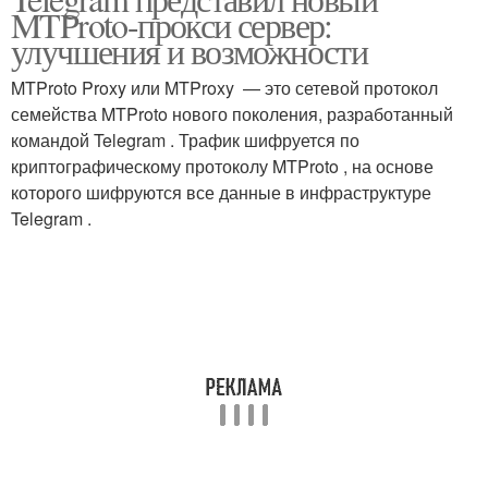
Сервера для доступа
Сервер для обхода
MTProto-прокси сервер:
улучшения и возможности
MTProto Proxy или MTProxy — это сетевой протокол
семейства MTProto нового поколения, разработанный
командой Telegram . Трафик шифруется по
криптографическому протоколу MTProto , на основе
которого шифруются все данные в инфраструктуре
Telegram .