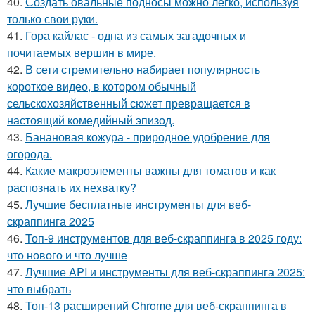
40.
Создать овальные подносы можно легко, используя
только свои руки.
41.
Гора кайлас - одна из самых загадочных и
почитаемых вершин в мире.
42.
В сети стремительно набирает популярность
короткое видео, в котором обычный
сельскохозяйственный сюжет превращается в
настоящий комедийный эпизод.
43.
Банановая кожура - природное удобрение для
огорода.
44.
Какие макроэлементы важны для томатов и как
распознать их нехватку?
45.
Лучшие бесплатные инструменты для веб-
скраппинга 2025
46.
Топ-9 инструментов для веб-скраппинга в 2025 году:
что нового и что лучше
47.
Лучшие API и инструменты для веб-скраппинга 2025:
что выбрать
48.
Топ-13 расширений Chrome для веб-скраппинга в