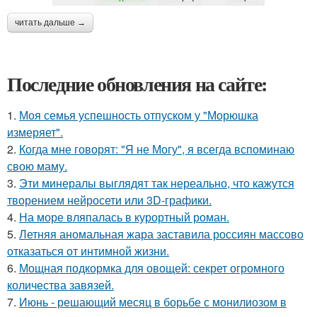
читать дальше →
Последние обновления на сайте:
1.
Моя семья успешность отпуском у "Морюшка
измеряет".
2.
Когда мне говорят: "Я не Могу", я всегда вспоминаю
свою маму.
3.
Эти минералы выглядят так нереально, что кажутся
творением нейросети или 3D-графики.
4.
На море вляпалась в курортный роман.
5.
Летняя аномальная жара заставила россиян массово
отказаться от интимной жизни.
6.
Мощная подкормка для овощей: секрет огромного
количества завязей.
7.
Июнь - решающий месяц в борьбе с монилиозом в