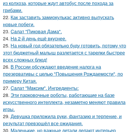
из колхоза, которые ждут автобус после похода за
грибами.
22.
Как заставить замиокулькас активно выпускать
новые побеги.
23.
Caлат "Пиковая Дама".
24.
Ha 2-й день ещё вкycнее.
25.
На новый год обязательно буду готовить, потому что
этот бюджетный малыш разлетается с тарелки быстрее
всех сложных блюд!
26.
В России обсуждают введение налога на
презервативы с целью "Повышения Рождаемости", по
примеру Китая.
27.
Caлат "Мaкcим". Ингредиенты:
28.
Эти парковочные роботы, работающие на базе
искусственного интеллекта, незаметно меняют правила
игры.
29.
Девушка приложила руки, фантазию и терпение, и
результат превзошёл все ожидания.
30.
Маленькие, но важные детали делают интерьер