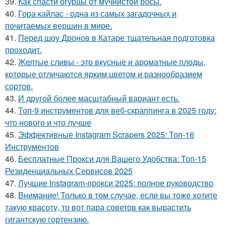
39.
Как спасти огурцы от мучнистой росы.
40.
Гора кайлас - одна из самых загадочных и
почитаемых вершин в мире.
41.
Перед шоу Дронов в Катаре тщательная подготовка
проходит.
42.
Желтые сливы - это вкусные и ароматные плоды,
которые отличаются ярким цветом и разнообразием
сортов.
43.
И другой более масштабный вариант есть.
44.
Топ-9 инструментов для веб-скраппинга в 2025 году:
что нового и что лучше
45.
Эффективные Instagram Scrapers 2025: Топ-16
Инструментов
46.
Бесплатные Прокси для Вашего Удобства: Топ-15
Резиденциальных Сервисов 2025
47.
Лучшие Instagram-прокси 2025: полное руководство
48.
Внимание! Только в том случае, если вы тоже хотите
такую красоту, то вот пара советов как вырастить
гигантскую гортензию.