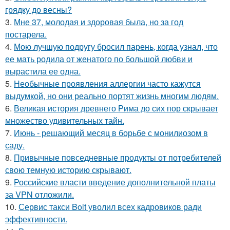
грядку до весны?
3.
Мне 37, молодая и здоровая была, но за год
постарела.
4.
Мою лучшую подругу бросил парень, когда узнал, что
ее мать родила от женатого по большой любви и
вырастила ее одна.
5.
Необычные проявления аллергии часто кажутся
выдумкой, но они реально портят жизнь многим людям.
6.
Великая история древнего Рима до сих пор скрывает
множество удивительных тайн.
7.
Июнь - решающий месяц в борьбе с монилиозом в
саду.
8.
Привычные повседневные продукты от потребителей
свою темную историю скрывают.
9.
Российские власти введение дополнительной платы
за VPN отложили.
10.
Сервис такси Bolt уволил всех кадровиков ради
эффективности.