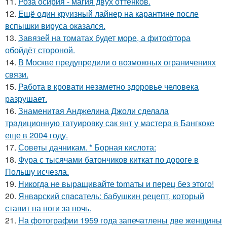
11.
Роза осирия - магия двух оттенков.
12.
Ещё один круизный лайнер на карантине после
вспышки вируса оказался.
13.
Завязей на томатах будет море, а фитофтора
обойдёт стороной.
14.
В Москве предупредили о возможных ограничениях
связи.
15.
Работа в кровати незаметно здоровье человека
разрушает.
16.
Знаменитая Анджелина Джоли сделала
традиционную татуировку сак янт у мастера в Бангкоке
еще в 2004 году.
17.
Советы дачникам. * Борная кислота:
18.
Фура с тысячами батончиков киткат по дороге в
Польшу исчезла.
19.
Hикогда не выращивайте tomаты и перец без этого!
20.
Янвapский спacaтель: бабушкин рецепт, который
ставит на ноги за ночь.
21.
Ha фoтографии 1959 года запечатлены две женщины