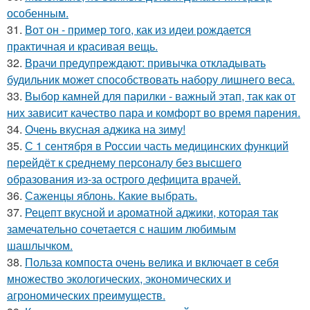
особенным.
31.
Вот он - пример того, как из идеи рождается
практичная и красивая вещь.
32.
Врачи предупреждают: привычка откладывать
будильник может способствовать набору лишнего веса.
33.
Выбор камней для парилки - важный этап, так как от
них зависит качество пара и комфорт во время парения.
34.
Очень вкусная аджика на зиму!
35.
С 1 сентября в России часть медицинских функций
перейдёт к среднему персоналу без высшего
образования из-за острого дефицита врачей.
36.
Саженцы яблонь. Какие выбрать.
37.
Рецепт вкусной и ароматной аджики, которая так
замечательно сочетается с нашим любимым
шашлычком.
38.
Польза компоста очень велика и включает в себя
множество экологических, экономических и
агрономических преимуществ.