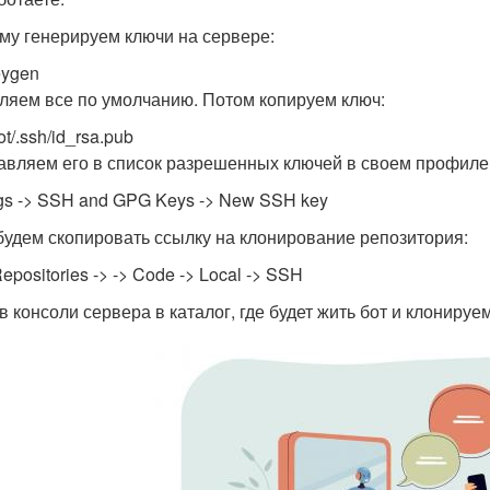
му генерируем ключи на сервере:
eygen
ляем все по умолчанию. Потом копируем ключ:
oot/.ssh/id_rsa.pub
авляем его в список разрешенных ключей в своем профиле 
ngs -> SSH and GPG Keys -> New SSH key
будем скопировать ссылку на клонирование репозитория:
epositories -> -> Code -> Local -> SSH
в консоли сервера в каталог, где будет жить бот и клонируем