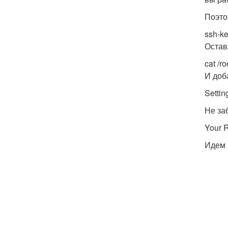
Поэто
ssh-k
Остав
cat /r
И доб
Setti
Не за
Your R
Идем 