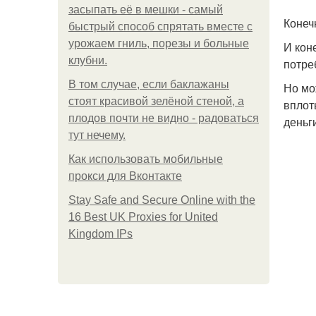
засыпать её в мешки - самый
Конеч
быстрый способ спрятать вместе с
урожаем гниль, порезы и больные
И кон
клубни.
потре
В том случае, если баклажаны
Но мо
стоят красивой зелёной стеной, а
вплот
плодов почти не видно - радоваться
деньг
тут нечему.
Как использовать мобильные
прокси для Вконтакте
Stay Safe and Secure Online with the
16 Best UK Proxies for United
Kingdom IPs