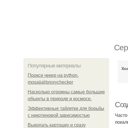
Сер
Популярные материалы
Хос
Прокси чекер на python.
mosajjal/proxychecker
Насколько огромны самые большие
объекты в природе и космосе.
Созд
Эффективные таблетки для борьбы
Часто
с никотиновой зависимостью
локал
Выкопать картошку и сразу