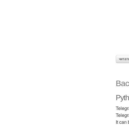
читат
Вас
Pyth
Teleg
Telegr
It can