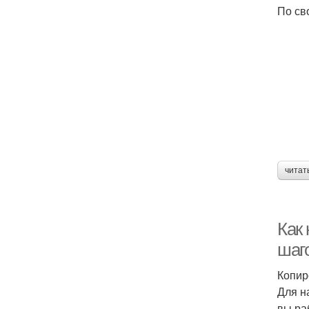
По св
читат
Как 
шаг
Копир
Для н
вы ра