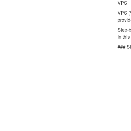
VPS
VPS (V
provid
Step-
In thi
### St