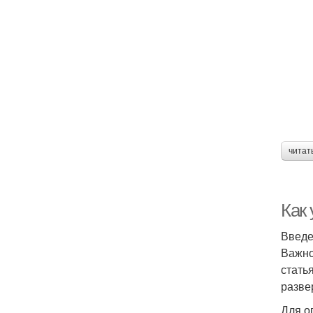
читат
Как 
Введ
Важно
стать
разве
Для о