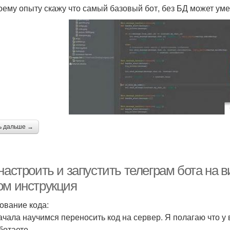
оему опыту скажу что самый базовый бот, без БД может ум
ь дальше →
настроить и запустить телеграм бота на 
ом инструкция
ование кода:
ачала научимся переносить код на сервер. Я полагаю что у 
ботаете.