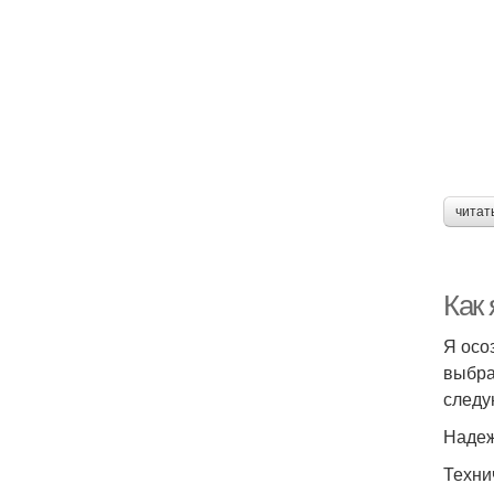
читат
Как 
Я осо
выбра
следу
Надеж
Техни