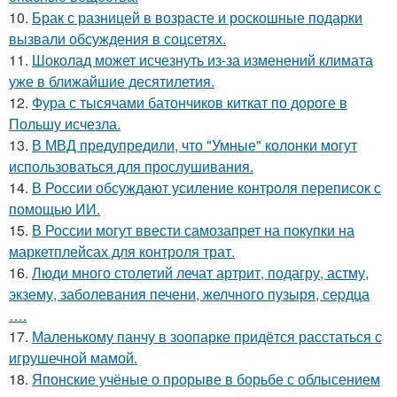
10.
Брак с разницей в возрасте и роскошные подарки
вызвали обсуждения в соцсетях.
11.
Шоколад может исчезнуть из-за изменений климата
уже в ближайшие десятилетия.
12.
Фура с тысячами батончиков киткат по дороге в
Польшу исчезла.
13.
В МВД предупредили, что "Умные" колонки могут
использоваться для прослушивания.
14.
В России обсуждают усиление контроля переписок с
помощью ИИ.
15.
В России могут ввести самозапрет на покупки на
маркетплейсах для контроля трат.
16.
Люди много столетий лечат артрит, подагру, астму,
экзему, заболевания печени, желчного пузыря, сеpдца
….
17.
Маленькому панчу в зоопарке придётся расстаться с
игрушечной мамой.
18.
Японские учёные о прорыве в борьбе с облысением