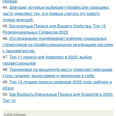
урожай.
44.
Девушки, которые выбирают профессию сварщика,
часто удивляют тех, кто привык считать эту работу
только мужской.
45.
Бесплатные Прокси для Вашего Удобства: Топ-15
Резиденциальных Сервисов 2025
46.
Исследование подчёркивает влияние социальных
стереотипов на профессиональную реализацию россиян
с лишним весом.
47.
Топ-11 прокси для Instagram в 2025: выбор
профессионалов
48.
Тренировки на мышечную массу помогают девушкам
стать сильнее, выносливее и увереннее в себе.
49.
Топ-10 лучших прокси-серверов 2025 года: рейтинг и
обзор
50.
Как Выбрать Идеальные Прокси для Snapchat в 2025:
Топ-16
© 2026 Лайфхаки