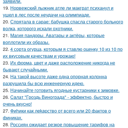
заявили.
19.
Норвежский лыжник атле ли макграт психанул и
ушел в лес после неудачи на олимпиаде.
20.
Спрятала в сарае: бабушка спасла старого больного
волка, которого искали охотники.
21.
Магия пандоры. Аватары и актёры, которые
воплотили их образы.
22.
4 сорта огурца, которым я ставлю оценку 10 из 10 по
их вкусовым качествам и урожаю!
23.
Их форма, цвет и даже расположение никогда не
бывают случайными.
24.
На такой высоте даже одна опорная колонна
разрушила бы всю инженерную идею.
25.
Начинайте готовить ягодные кустарники к зимовке.
26.
Caлат "Гроздь Винoграда" - эффeктно, быстpo и
очень вкусно!
27.
Фиhики как лekapство от всего или 20 фактов о
финиках.
28.
Россиян ожидает резкое повышение тарифов на