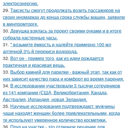
электроэнергию.
29.
Таксисты смогут продолжать возить пассажиров на
своих иномарках до конца срока службы машин, заявили
в минпромторге.
30.
Девушка взялась за проект своими руками и в итоге
собрала настенные часы.
31.
* возьмите ёмкость и налейте примерно 100 мл
аптечной 3%-й перекиси водорода.
32.
Вот он - пример того, как из идеи рождается
практичная и красивая вещь.
33.
Выбор камней для парилки - важный этап, так как от
них зависит качество пара и комфорт во время парения.
34.
В исследовании участвовали 3 тысячи сотрудников
из 141 компании (США, Великобритания, Канада,
Австралия, Ирландия, новая Зеландия.
35.
Научные исследования подтверждают: мужчины
чаще находят женщин более привлекательными, когда
те используют умеренное количество косметики.
36.
Пруд на участке - это отличное решение для