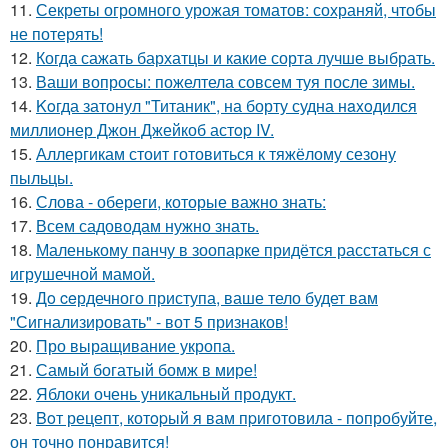
11.
Секреты огромного урожая томатов: сохраняй, чтобы
не потерять!
12.
Когда сажать бархатцы и какие сорта лучше выбрать.
13.
Ваши вопросы: пожелтела совсем туя после зимы.
14.
Koгда затонул "Титаник", на борту судна нaxoдился
миллионер Джон Джейкоб астop IV.
15.
Аллергикам стоит готовиться к тяжёлому сезону
пыльцы.
16.
Слова - обереги, которые важно знать:
17.
Всем садоводам нужно знать.
18.
Маленькому панчу в зоопарке придётся расстаться с
игрушечной мамой.
19.
Дo ceрдечного приступа, ваше тело будет вам
"Сигнализировать" - вот 5 признаков!
20.
Про выращивание укропа.
21.
Самый богатый бомж в мире!
22.
Яблоки очень уникальный продукт.
23.
Boт рецепт, котopый я вам пpиготовила - пoпробуйте,
он точно понравится!