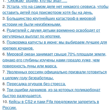
1.
"Обожаю" родню, кто бы знал ….
2.
Устала, что на самом деле нет никакого сервиса, чтобы
оставить детей под присмотром хотя бы на день.
3.
Большинство крупнейших катастроф в мировой
истории не были неизбежными.
4.
Родителей с двумя детьми временно освободят от
регулярных выплат по ипотеке.
5.
Подкормка капусты в июне: мы выбираем лучшее для
крепких кочанов.
6.
Мировой океан занимает свыше 70% площади земли,
однако его глубины изучены нами гораздо хуже, чем
поверхность луны или марса.
7.
Уволенных россиян официально призвали готовиться
к целому году безработицы.
8.
Пересадка огурцов без стресса.
9.
Три ошибки дачников, из-за которых поликарбонат
быстро разрушается.
10.
Кейсы в CS2 и паки Fifa предложили запретить в
России.