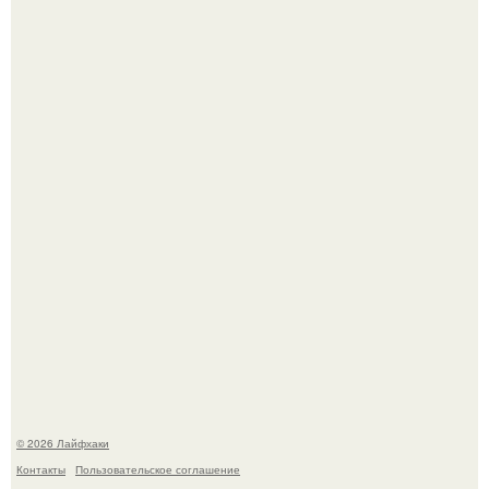
Помидоры уже упёрлись в крышу теплицы, но
продолжают цвести как сумасшедшие?
Сняли лук или ранний картофель и бросили голую грядку
до весны?
© 2026 Лайфхаки
Контакты
Пользовательское соглашение