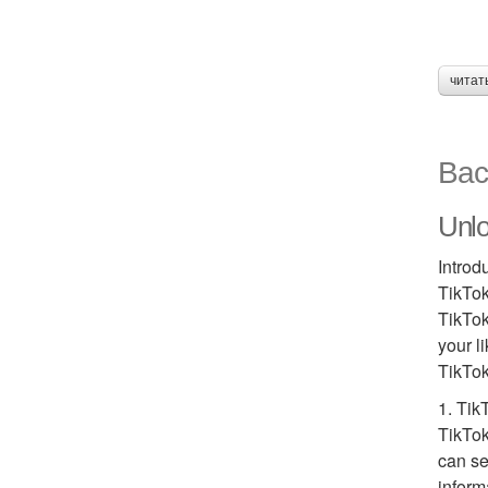
читат
Вас
Unlo
Introd
TikTok
TikTok
your l
TikTok
1. Tik
TikTok
can se
inform