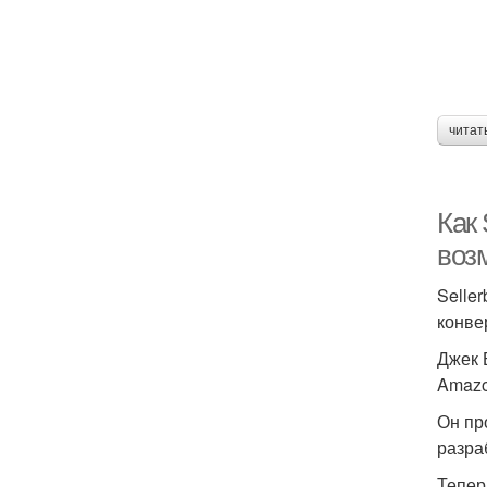
читат
Как 
воз
Selle
конве
Джек 
Amazo
Он пр
разра
Тепер