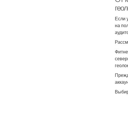
гео
Если 
на по
аудит
Рассм
Фитне
север
геоло
Прежд
аккау
Выбир