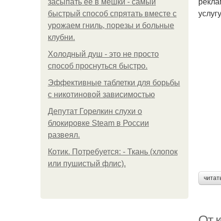
рекла
засыпать её в мешки - самый
услуг
быстрый способ спрятать вместе с
урожаем гниль, порезы и больные
клубни.
Холодный душ - это не просто
способ проснуться быстро.
Эффективные таблетки для борьбы
с никотиновой зависимостью
Депутат Горелкин слухи о
блокировке Steam в России
развеял.
Котик. Потребуется: - Ткань (хлопок
или пушистый флис).
читат
От к