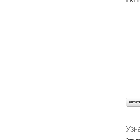
читат
Узна