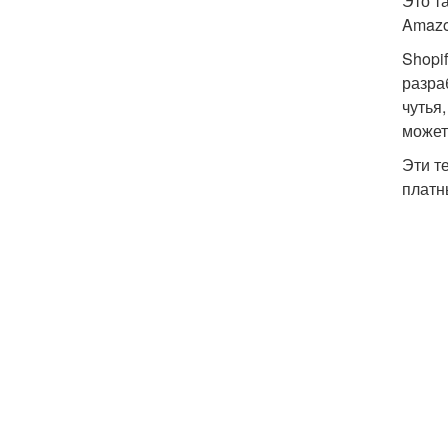
Это т
Amazo
Shopi
разра
чутья
может
Эти т
платн