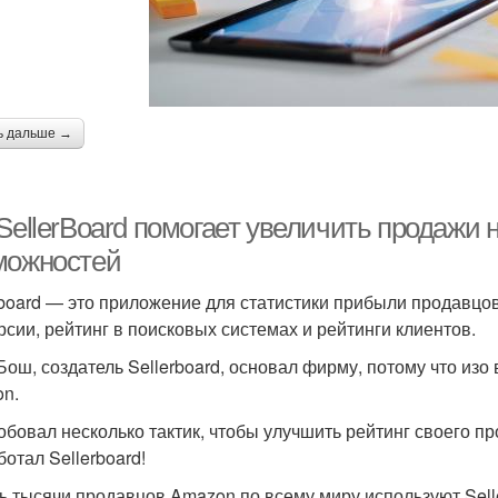
ь дальше →
SellerBoard помогает увеличить продажи 
можностей
rboard — это приложение для статистики прибыли продавц
рсии, рейтинг в поисковых системах и рейтинги клиентов.
Бош, создатель Sellerboard, основал фирму, потому что изо
n.
обовал несколько тактик, чтобы улучшить рейтинг своего про
ботал Sellerboard!
ь тысячи продавцов Amazon по всему миру используют Sell