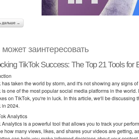
ь дальше →
 может заинтересовать
cking TikTok Success: The Top 21 Tools for 
uction
 has taken the world by storm, and it's not showing any signs of 
 is one of the most popular social media platforms in the world. 
ikes on TikTok, you're in luck. In this article, we'll be discussing
 in 2024.
Tok Analytics
 Analytics is a powerful tool that allows you to track your perfo
e how many views, likes, and shares your videos are getting, a
ation can help you make informed decisions about your content 