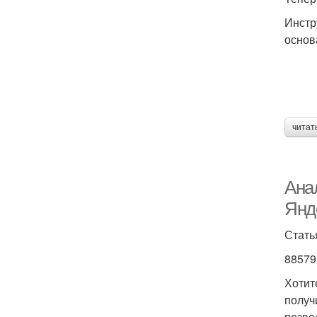
Инстр
основ
читат
Анал
Янд
Стать
88579
Хотит
получ
позво