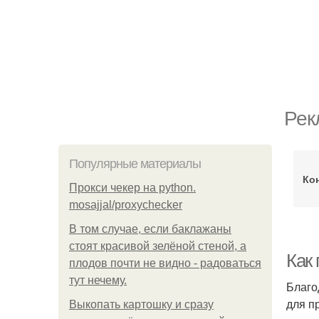
Рек
Популярные материалы
Ко
Прокси чекер на python.
mosajjal/proxychecker
В том случае, если баклажаны
стоят красивой зелёной стеной, а
Как
плодов почти не видно - радоваться
тут нечему.
Благо
для п
Выкопать картошку и сразу