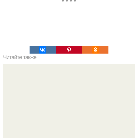
Читайте также
Перестала покупать кетчуп, когда попробовала сделать
его с яблоками.