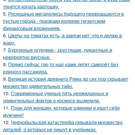
тянется копать картошку.
5.
Роскошные мегаполисы будущего превращаются в
пустые города - призраки вопреки гигантским
финансовым вложениям.
6.
Цветы на томатах есть, а завязи нет: что я делаю в
жару.
7.
Бургерные огурчики - хрустящие, пикантные и
невероятно вкусные.
8.
Прямо сейчас где-то над нами летит самолёт без
единого пассажира.
9.
Великая история древнего Рима до сих пор скрывает
множество удивительных тайн.
10.
Современные ученые пять неожиданных и
удивительных фактов о космосе выделили.
11.
План для женщин, которые одиноки и ищут себе
мужчину!
12.
Чернобыльская катастрофа скрывала множество
деталей, о которых не пишут в учебниках.