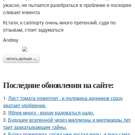
ужасно, не пытается разобраться в проблеме и поскорее
сливает клиента
Кстати, к саппорту очень много претензий, судя по
отзывам, стоит задуматься
Andrey
читать дальше →
Последние обновления на сайте:
1.
Лист томата пожелтел - и половина дачников сразу
хватает удобрение.
2.
Яблок много - вроде радоваться надо.
3.
Будущее вселенной через миллионы и миллиарды лет
таит захватывающие тайны.
4.
Ботва пожелтела, сосед уже достал вилы, и рука сама