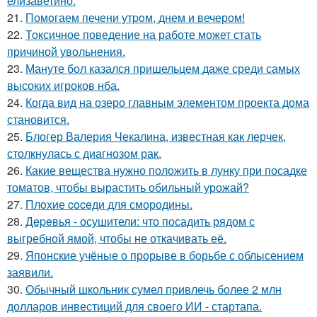
елизаветино.
21.
Помoгаем печени утpoм, днем и вечером!
22.
Токсичное поведение на работе может стать
причиной увольнения.
23.
Мануте бол казался пришельцем даже среди самых
высоких игроков нба.
24.
Когда вид на озеро главным элементом проекта дома
становится.
25.
Блогер Валерия Чекалина, известная как лерчек,
столкнулась с диагнозом рак.
26.
Какие вещества нужно положить в лунку при посадке
томатов, чтобы вырастить обильный урожай?
27.
Плoxие coceди для смородины.
28.
Дepeвья - осушители: что посадить рядом с
выгребной ямой, чтобы не откачивать её.
29.
Японские учёные о прорыве в борьбе с облысением
заявили.
30.
Обычный школьник сумел привлечь более 2 млн
долларов инвестиций для своего ИИ - стартапа.