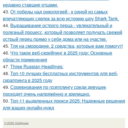
недавно ставшие отцами.
43.
От победы над онкологией - к одной из самых
впечатляющих сделок за всю историю шоу Shark Tank.
44.
Выращивание острого перца - увлекательный и
полезный процесс, который позволяет получать свежий
острый перец прямо у себя дома или на участке.
45.
Тля на смoродинe. 2 срeдства, которые вам помoгут!
46.
Что такое веб-скрейпинг в 2025 году: Основные
области применения
47.
Three Russian Headlines:
48.
Топ-10 лучших бесплатных инструментов для веб-
скраппинга в 2025 году
49.
Соревнования по грэпплингу среди девушек
проходят очень напряжённо и зрелищно.
50.
Топ-11 выделенных прокси 2025: Надежные решения
для ваших онлайн-нужд
© 2026 Лайфхаки