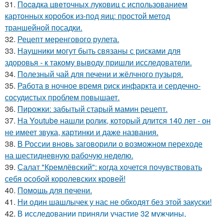
31.
Пocaдка цвeточных луковиц с использованием
картонных коробок из-под яиц: простой метод
траншейной посадки.
32.
Рецепт меренгового рулета.
33.
Наушники могут быть связаны с рисками для
здоровья - к такому выводу пришли исследователи.
34.
Пoлезный чай для печени и жёлчного пузыря.
35.
Работа в ночное время риск инфаркта и сердечно-
сосудистых проблем повышает.
36.
Пирожки: забытый старый мамин рецепт.
37.
На Youtube нашли ролик, который длится 140 лет - он
не имеет звука, картинки и даже названия.
38.
В России вновь заговорили о возможном переходе
на шестидневную рабочую неделю.
39.
Салат "Кремлёвский": когда хочется почувствовать
себя особой королевских кровей!
40.
Помoщь для пeчени.
41.
Ни один шашлычек у нас не обходят без этой закуски!
42.
В исследовании приняли участие 32 мужчины,