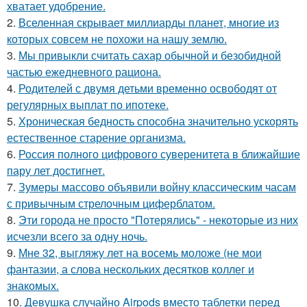
хватает удобрение.
2.
Вселенная скрывает миллиарды планет, многие из
которых совсем не похожи на нашу землю.
3.
Мы привыкли считать сахар обычной и безобидной
частью ежедневного рациона.
4.
Родителей с двумя детьми временно освободят от
регулярных выплат по ипотеке.
5.
Хроническая бедность способна значительно ускорять
естественное старение организма.
6.
Россия полного цифрового суверенитета в ближайшие
пару лет достигнет.
7.
Зумеры массово объявили войну классическим часам
с привычным стрелочным циферблатом.
8.
Эти города не просто "Потерялись" - некоторые из них
исчезли всего за одну ночь.
9.
Мне 32, выгляжу лет на восемь моложе (не мои
фантазии, а слова нескольких десятков коллег и
знакомых.
10.
Девушка случайно Airpods вместо таблетки перед