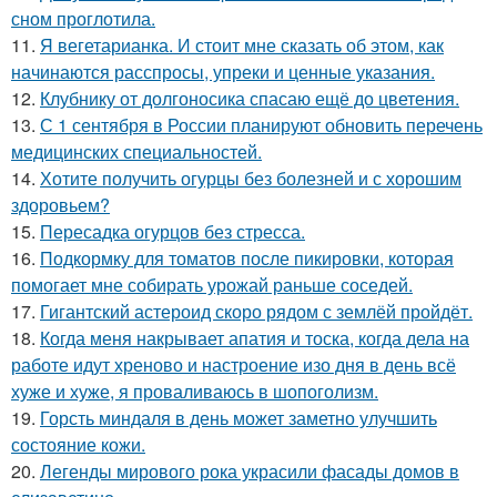
сном проглотила.
11.
Я вегетарианка. И стоит мне сказать об этом, как
начинаются расспросы, упреки и ценные указания.
12.
Клубнику от долгоносика спасаю ещё до цветения.
13.
С 1 сентября в России планируют обновить перечень
медицинских специальностей.
14.
Хотите получить огурцы без болезней и с хорошим
здоровьем?
15.
Пересадка огурцов без стресса.
16.
Подкормку для томатов после пикировки, которая
помогает мне собирать урожай раньше соседей.
17.
Гигантский астероид скоро рядом с землёй пройдёт.
18.
Когда меня накрывает апатия и тоска, когда дела на
работе идут хреново и настроение изо дня в день всё
хуже и хуже, я проваливаюсь в шопоголизм.
19.
Горсть миндаля в день может заметно улучшить
состояние кожи.
20.
Легенды мирового рока украсили фасады домов в