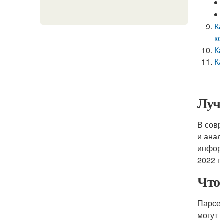
К
к
К
К
Луч
В сов
и ана
инфор
2022 
Что
Парсе
могут