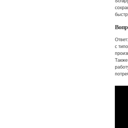
Scrap
сохра
быстр
Вопр
Ответ
с тип
произ
Также
работ
потре