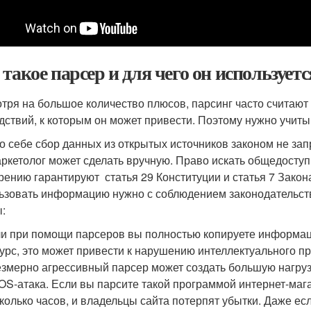
 такое парсер и для чего он используетс
тря на большое количество плюсов, парсинг часто считаю
дствий, к которым он может привести. Поэтому нужно учит
о себе сбор данных из открытых источников законом не за
аркетолог может сделать вручную. Право искать общедосту
рению гарантируют статья 29 Конституции и статья 7 Закона
ьзовать информацию нужно с соблюдением законодательств
:
и при помощи парсеров вы полностью копируете информац
урс, это может привести к нарушению интеллектуального пр
змерно агрессивный парсер может создать большую нагрузку
S-атака. Если вы парсите такой программой интернет-мага
колько часов, и владельцы сайта потерпят убытки. Даже есл