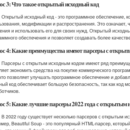
ос 3: Что такое открытый исходный код
: Открытый исходный код - это программное обеспечение, к
ьзования, модификации и распространения. Это означает, чт
ения и использовать его для своих нужд. Открытый исходн
аммного обеспечения и позволяет создавать более качеств
ос 4: Какие преимущества имеют парсеры с откры
: Парсеры с открытым исходным кодом имеют ряд преимущес
ляет экономить средства на покупке коммерческого програм
 что позволяет улучшать программное обеспечение и добавл
ный код обеспечивает большую безопасность, так как код 
ботчиков.
ос 5: Какие лучшие парсеры 2022 года с открытым
: В 2022 году существует несколько парсеров с открытым и
мер, Beautiful Soup - это популярный HTML-парсер, котор