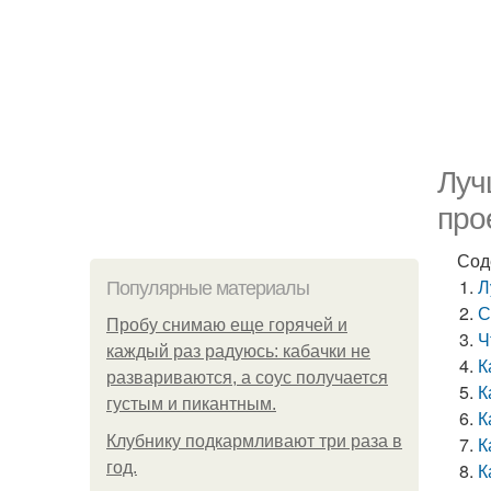
Луч
про
Сод
Л
Популярные материалы
С
Пробу снимаю еще горячей и
Ч
каждый раз радуюсь: кабачки не
К
развариваются, а соус получается
К
густым и пикантным.
К
Клубнику подкaрмливают три раза в
К
гoд.
К