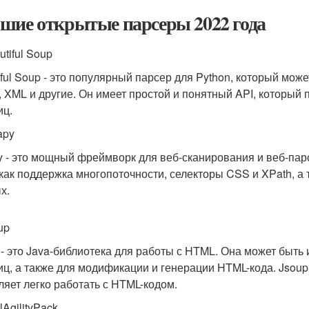
шие открытые парсеры 2022 года
utiful Soup
iful Soup - это популярный парсер для Python, который мож
 XML и другие. Он имеет простой и понятный API, который 
иц.
apy
y - это мощный фреймворк для веб-сканирования и веб-пар
 как поддержка многопоточности, селекторы CSS и XPath, 
х.
up
 - это Java-библиотека для работы с HTML. Она может быть
иц, а также для модификации и генерации HTML-кода. Jsoup
ляет легко работать с HTML-кодом.
lAgilityPack