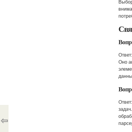
Выбор
внима
потре
Свя
Вопро
Ответ
Оно а
элеме
данны
Вопр
Ответ
задач
обраб
⇦
парсе