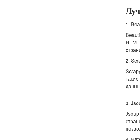
Луч
1. Bea
Beaut
HTML,
стран
2. Scr
Scrap
таких
данны
3. Jso
Jsoup
стран
позво
4. Htm