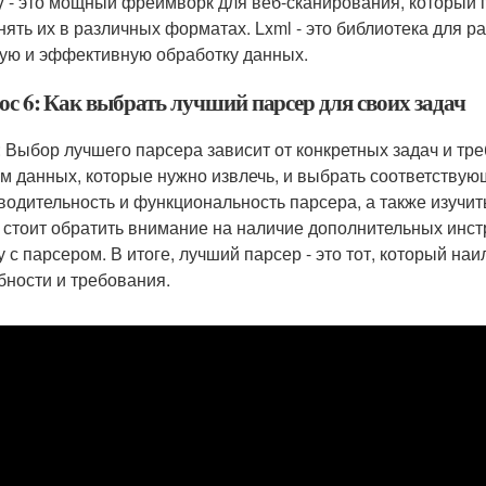
y - это мощный фреймворк для веб-сканирования, который п
нять их в различных форматах. Lxml - это библиотека для 
ую и эффективную обработку данных.
ос 6: Как выбрать лучший парсер для своих задач
: Выбор лучшего парсера зависит от конкретных задач и тр
ом данных, которые нужно извлечь, и выбрать соответствую
водительность и функциональность парсера, а также изучит
 стоит обратить внимание на наличие дополнительных инстр
у с парсером. В итоге, лучший парсер - это тот, который н
бности и требования.