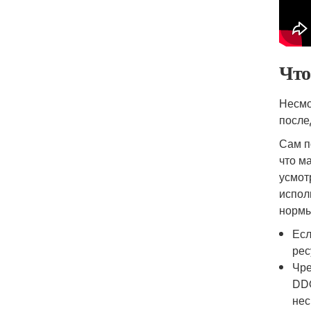
Что
Несмо
после
Сам п
что м
усмот
испол
нормы
Есл
рес
Чре
DDO
нес