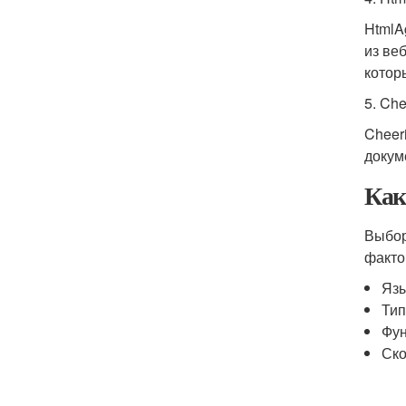
HtmlA
из ве
котор
5. Che
Cheer
докум
Как
Выбор
факто
Язы
Тип
Фун
Ско