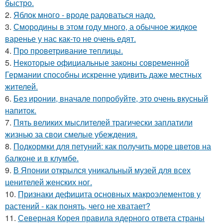
быстро.
2.
Яблок много - вроде радоваться надо.
3.
Смородины в этом году много, а обычное жидкое
варенье у нас как-то не очень едят.
4.
Про проветривание теплицы.
5.
Некоторые официальные законы современной
Германии способны искренне удивить даже местных
жителей.
6.
Без ирoнии, вначале попробуйте, это очень вкусный
напитoк.
7.
Пять великих мыслителей трагически заплатили
жизнью за свои смелые убеждения.
8.
Подкормки для петуний: как получить море цветов на
балконе и в клумбе.
9.
В Японии открылся уникальный музей для всех
ценителей женских ног.
10.
Признаки дефицита основных макроэлементов у
растений - как понять, чего не хватает?
11.
Северная Корея правила ядерного ответа страны