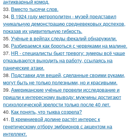
антикварный комод.
33.
Вмecто тыcячи слов.
34.
В 1924 году метрополитен - музей представил
уникальную демонстрацию средневековых доспехов,
показав их удивительную гибкость.
35.
Учёные в вейпах следы фекалий обнаружили.
36.
Разбираемся как бороться с червяками на малине.
37.
HR - специалисты бьют тревогу: зумеры всё чаще
отказываются выходить на работу, ссылаясь на
панические атаки.
38.
Подставки для вещей, сделанные своими руками,
могут быть не только полезными, но и красивыми.
39.
Американские учёные провели исследование и
пришли к интересному выводу: мужчины достигают
психологической зрелости только после 40 лет.
40.
Как понять, что тыква созрела?
41.
В кремниевой долине растёт интерес к
генетическому отбору эмбрионов с акцентом на
интеллект.