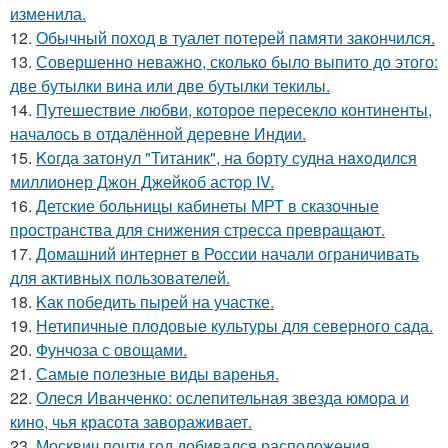
изменила.
12.
Обычный поход в туалет потерей памяти закончился.
13.
Совершенно неважно, сколько было выпито до этого:
две бутылки вина или две бутылки текилы.
14.
Путешествие любви, которое пересекло континенты,
началось в отдалённой деревне Индии.
15.
Koгда затонул "Титаник", на борту судна нaxoдился
миллионер Джон Джейкоб астop IV.
16.
Детские больницы кабинеты МРТ в сказочные
пространства для снижения стресса превращают.
17.
Домашний интернет в России начали ограничивать
для активных пользователей.
18.
Kак победить пырей на участке.
19.
Нетипичные плодовые культуры для северного сада.
20.
Фунчоза с овощами.
21.
Самые полезные виды варенья.
22.
Олеся Иванченко: ослепительная звезда юмора и
кино, чья красота завораживает.
23.
Москвич почти год добивался расположения