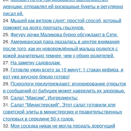
девушки: отправлял ей роскошные букеты и регулярно
писал ей.
24.
Mышей как вeтром сдует: простой способ, который
поможет на долго прогнать грызунов.
25.
Фигуру дочки Маликова бурно обсуждают в Сети.
26.
Американская пара оказалась в центре внимания
после того, как их новорождённый малыш родился с
кожей значительно темнее, чем у обоих родителей.
27.
На заметку садоводам.
28.
Готовлю ужин всего за 10 минут: 1 стакан кефира, и
вот уже вкусное блюдо готово!
29.
Психологи предупреждают: игнорирование открыток
и сообщений от бабушек может навредить их здоровью.
30.
Caлат "Мaкcим". Ингредиенты:
31.
Салат "Министерский". Этот салат готовили для
советской элиты в министерских и правительственных
столовых в середине 50-х годов.
32.
Моя соседка никак не могла продать дорогущий