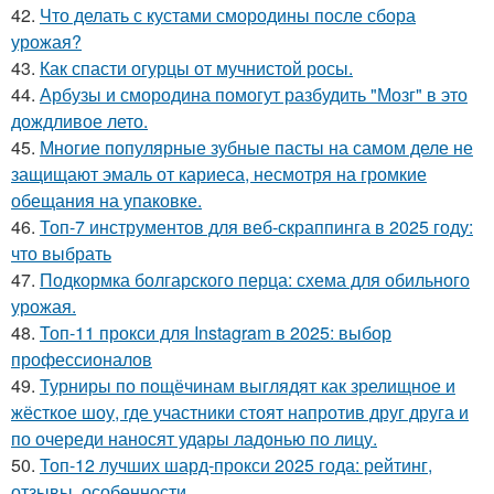
42.
Что делать с кустами смородины после сбора
урожая?
43.
Как спасти огурцы от мучнистой росы.
44.
Арбузы и смородина помогут разбудить "Мозг" в это
дождливое лето.
45.
Многие популярные зубные пасты на самом деле не
защищают эмаль от кариеса, несмотря на громкие
обещания на упаковке.
46.
Топ-7 инструментов для веб-скраппинга в 2025 году:
что выбрать
47.
Подкормка болгарского перца: схема для обильного
урожая.
48.
Топ-11 прокси для Instagram в 2025: выбор
профессионалов
49.
Турниры по пощёчинам выглядят как зрелищное и
жёсткое шоу, где участники стоят напротив друг друга и
по очереди наносят удары ладонью по лицу.
50.
Топ-12 лучших шард-прокси 2025 года: рейтинг,
отзывы, особенности