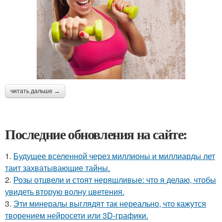
читать дальше →
Последние обновления на сайте:
1.
Будущее вселенной через миллионы и миллиарды лет
таит захватывающие тайны.
2.
Розы отцвели и стоят неряшливые: что я делаю, чтобы
увидеть вторую волну цветения.
3.
Эти минералы выглядят так нереально, что кажутся
творением нейросети или 3D-графики.