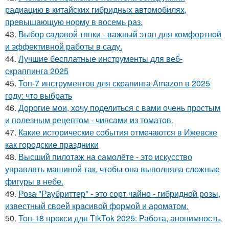
радиацию в китайских гибридных автомобилях,
превышающую норму в восемь раз.
43.
Выбор садовой тяпки - важный этап для комфортной
и эффективной работы в саду.
44.
Лучшие бесплатные инструменты для веб-
скраппинга 2025
45.
Топ-7 инструментов для скрапинга Amazon в 2025
году: что выбрать
46.
Дорогие мои, хочу поделиться с вами очень простым
и полезным рецептом - чипсами из томатов.
47.
Какие исторические события отмечаются в Ижевске
как городские праздники
48.
Высший пилотаж на самолёте - это искусство
управлять машиной так, чтобы она выполняла сложные
фигуры в небе.
49.
Роза "Раубриттер" - это сорт чайно - гибридной розы,
известный своей красивой формой и ароматом.
50.
Топ-18 прокси для TikTok 2025: Работа, анонимность,