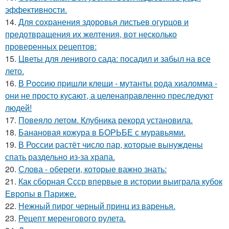
эффективности.
14.
Для сохранения здоровья листьев огурцов и
предотвращения их желтения, вот несколько
проверенных рецептов:
15.
Цветы для ленивого сада: посадил и забыл на все
лето.
16.
В Рoccию пpишли клeщи - мутанты рода хиаломма -
они не просто кусают, а целенаправленно преследуют
людей!
17.
Повеяло летом. Клубника рекорд установила.
18.
Банановая кожура в БОРЬБЕ с муравьями.
19.
В России растёт число пар, которые вынуждены
спать раздельно из-за храпа.
20.
Слова - обереги, которые важно знать:
21.
Как сборная Ссср впервые в истории выиграла кубок
Европы в Париже.
22.
Нежный пирог черный принц из варенья.
23.
Рецепт меренгового рулета.