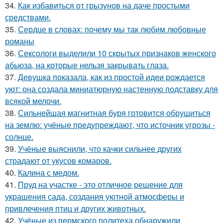
34.
Как избавиться от грызунов на даче простыми
средствами.
35.
Сердце в словах: почему мы так любим любовные
романы
36.
Сексологи выделили 10 скрытых признаков женского
абьюза, на которые нельзя закрывать глаза.
37.
Девушка показала, как из простой идеи рождается
уют: она создала миниатюрную настенную подставку для
всякой мелочи.
38.
Сильнейшая магнитная буря готовится обрушиться
на землю: учёные предупреждают, что источник угрозы -
солнце.
39.
Учёные выяснили, что качки сильнее других
страдают от укусов комаров.
40.
Калина с медом.
41.
Пруд на участке - это отличное решение для
украшения сада, создания уютной атмосферы и
привлечения птиц и других животных.
42.
Учёные из пермского политеха обнаружили