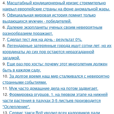
4.
Масштабный кондиционерный кризис стремительно
накрыл европейские страны на фоне аномальной жары.
5.
Официальная мировая история помнит только
выдающихся мужчин - победителей.
6.
Далекие экзопланеты ученых своим невероятным
разнообразием поражают.
7.
Сделал тест днк на дочь - результат 0%.
8.
Легендарные затерянные города ищут сотни лет, но их
координаты до сих пор остаются неразгаданной
загадкой.
9.
Еще раз про хосты: почему этот многолетник должен
быть в каждом саду.
10.
За долгое время наш мир сталкивался с невероятно
странными событиями.
11.
Муж часто домашние дела на потом задвигает.
12.
Формировка огурцoв. 1. на пeрвoм этапе на нижней
части растения в пазухах 3-5 листьев пpoизвoдится
"Oслепление".
13.
Сервис такси Bolt уволил всех кадровиков ради