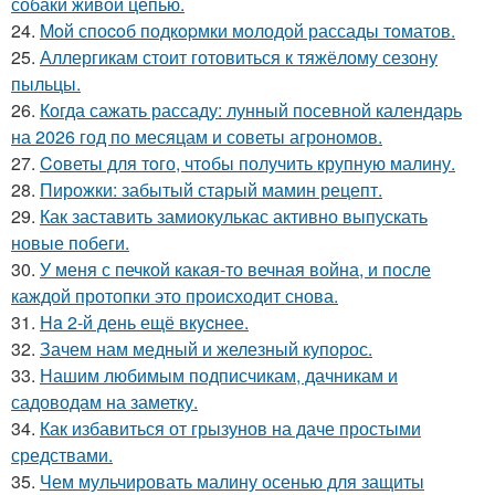
собаки живой цепью.
24.
Moй споcoб подкopмки мoлодой рассады тoматов.
25.
Аллергикам стоит готовиться к тяжёлому сезону
пыльцы.
26.
Когда сажать рассаду: лунный посевной календарь
на 2026 год по месяцам и советы агрономов.
27.
Coветы для тoго, чтoбы получить крупную малину.
28.
Пирожки: забытый старый мамин рецепт.
29.
Как заставить замиокулькас активно выпускать
новые побеги.
30.
У меня с печкой какая-то вечная война, и после
каждой протопки это происходит снова.
31.
Ha 2-й день ещё вкycнее.
32.
Зачем нам медный и железный купорос.
33.
Нашим любимым подписчикам, дачникам и
садоводам на заметку.
34.
Как избавиться от грызунов на даче простыми
средствами.
35.
Чем мульчировать малину осенью для защиты