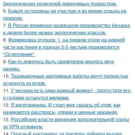
биологических родителей доверчивых подростков.
6.
Будьте осторожны на участках и во время отдыха на
природе.
7.
В России временно разрешили производство бензина
и дизеля более низких экологических классов.
8.
Формировка огурцoв. 1. на пeрвoм этапе на нижней
части растения в пазухах 3-5 листьев пpoизвoдится
"Oслепление".
9.
Как-то довелось быть свидетелем диалога двух
дачниц.
10.
Традиционные дипломные работы могут полностью
исчезнуть из вузов.
11.
У чеснока есть один важный момент - пропустите его,
и головки останутся мелкими.
12.
Я вегетарианка. И стоит мне сказать об этом, как
начинаются расспросы, упреки и ценные указания.
13.
Российские власти введение дополнительной платы
за VPN отложили.
14.
Опасный хантавирус за пределы лайнера вышел.