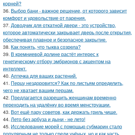
корней?
36.
Выбор бани - важное решение, от которого зависит
комфорт и удовольствие от парения.
37.
Доводчик для откатной двери - это устройство,
которое автоматически закрывает дверь после открытия,
обеспечивая плавное и безопасное закрытие.
38.
Как понять, что тыква созрела?
39.
В кремниевой долине растёт интерес к
генетическому отбору эмбрионов с акцентом на
интеллект.
40.
Аптечка для ваших растений.
41.
Перцу нездоровится? Как по листьям определить,
чего не хватает вашим перцам.
42.
Предлагается разрешить женщинам временно
переходить на удалёнку во время менструации.
43.
Вот ещё пару советов, как держать гриль чище.
44.
Лето без арбуза и дыни - не лето!
45.
Исследование морей с помощью субмарин стало
популярным не только среди учёных, но и как часть