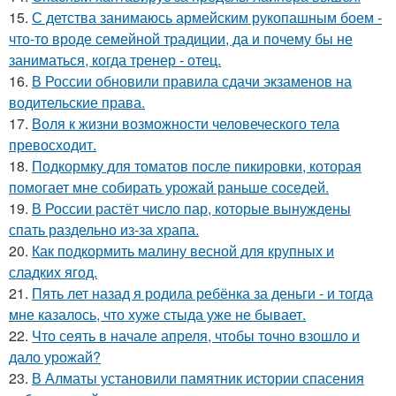
15.
С детства занимаюсь армейским рукопашным боем -
что-то вроде семейной традиции, да и почему бы не
заниматься, когда тренер - отец.
16.
В России обновили правила сдачи экзаменов на
водительские права.
17.
Воля к жизни возможности человеческого тела
превосходит.
18.
Подкормку для томатов после пикировки, которая
помогает мне собирать урожай раньше соседей.
19.
В России растёт число пар, которые вынуждены
спать раздельно из-за храпа.
20.
Как подкормить малину весной для крупных и
сладких ягод.
21.
Пять лет назад я родила ребёнка за деньги - и тогда
мне казалось, что хуже стыда уже не бывает.
22.
Что сеять в начале апреля, чтобы точно взошло и
дало урожай?
23.
В Алматы установили памятник истории спасения