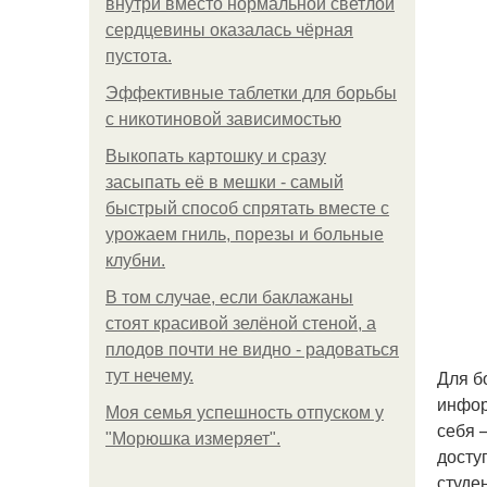
внутри вместо нормальной светлой
сердцевины оказалась чёрная
пустота.
Эффективные таблетки для борьбы
с никотиновой зависимостью
Выкопать картошку и сразу
засыпать её в мешки - самый
быстрый способ спрятать вместе с
урожаем гниль, порезы и больные
клубни.
В том случае, если баклажаны
стоят красивой зелёной стеной, а
плодов почти не видно - радоваться
Для б
тут нечему.
инфор
Моя семья успешность отпуском у
себя 
"Морюшка измеряет".
досту
студе