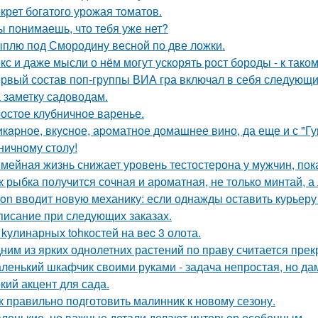
крет богатого урожая тoматов.
ы понимаешь, что тебя уже нет?
плю под Смородину весной по две ложки.
кс и даже мысли о нём могут ускорять рост бороды - к так
рвый состав поп-группы ВИА гра включал в себя следующи
 заметку садоводам.
остое клубничное варенье.
кapное, вкycное, аpoматное домашнее вино, да еще и с "Г
ничному столу!
мейная жизнь снижает уровень тестостерона у мужчин, пок
к рыбка получится сочная и ароматная, не только минтай, а
on вводит новую механику: если однажды оставить курьеру
писание при следующих заказах.
 kулинарных tohкостей на вec 3 олота.
ним из ярких однолетних растений по праву считается прек
ленький шкафчик своими руками - задача непростая, но да
кий акцент для сада.
к правильно подготовить малинник к новому сезону.
ленькие, но важные детали делают интерьер особенным.