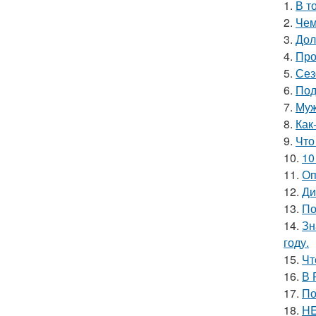
1.
В т
2.
Чем
3.
Дол
4.
Про
5.
Сез
6.
Под
7.
Муж
8.
Как
9.
Что
10.
10
11.
Оп
12.
Ди
13.
По
14.
Зн
году.
15.
Чт
16.
В 
17.
По
18.
HE