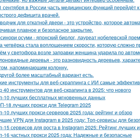
1 сентября в России часть медицинских функций перейдёт 
 острого дефицита врачей.
водчик для откатной двери - это устройство, которое автом
ечивая плавное и безопасное закрытие.
синори осуми - японский биолог, лауреат нобелевской пре
а четвёрка стала воплощением скорости, которую сложно п
ём у светофора возле заправки женщина ударила по автомоб
лоновидные деревья - это разновидность деревьев, харак
том, напоминающим колонну.
другой более масштабный вариант есть.
кие инструменты для веб-скраппинга с ИИ самые эффекти
p 40 инструментов для веб-скрапинга в 2025: что нового
п-10 лучших бесплатных мгновенных данных
П-18 лучших прокси для Telegram 2025
п-10 лучших прокси-серверов 2025 года: рейтинг и обзор
чшие VPN для Instagram в 2025 году: Топ-сервисы для без
п-15 сервисов для роста в Instagram 2025: Рейтинг лучших 
п-16 частных прокси 2025 года: Надежные и безопасные