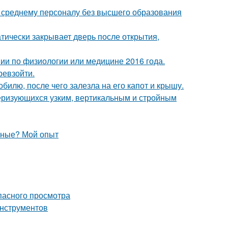
к среднему персоналу без высшего образования
атически закрывает дверь после открытия,
мии по физиологии или медицине 2016 года.
ревзойти.
илю, после чего залезла на его капот и крышу.
теризующихся узким, вертикальным и стройным
вные? Мой опыт
опасного просмотра
инструментов