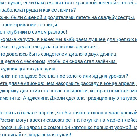
ом случае, если баклажаны стоят красивой зелёной стеной, а
 заболела груша и как ее лечить?
жны были с женой и родителями лететь на свадьбу сестры.
 проветривание теплицы.
он клубники в самом разгаре!
кормка капусты в июне: мы выбираем лучшее для крепких 
 часто домашние дела на потом задвигает.
-то довелось быть свидетелем диалога двух дачниц.
 я делаю с чесноком, чтобы он снова стал зелёным.
 худших цветов для дачи.
илки на грядках: бесплатное золото или яд для урожая?
ета для чемпионов: чем накормить рассаду в конце апреля, 
дкормку для томатов после пикировки, которая помогает м
аменитая Анджелина Джоли сделала традиционную татуировк
о сеять в начале апреля, чтобы точно взошло и дало урожа
России могут ввести самозапрет на покупки на маркетплейса
перечный надрез на семенной картошке повысит урожай на 3
 поливайте, когда земля сухая!