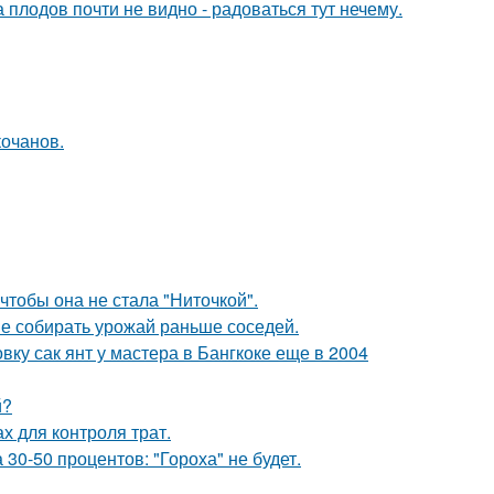
 плодов почти не видно - радоваться тут нечему.
кочанов.
чтобы она не стала "Ниточкой".
не собирать урожай раньше соседей.
у сак янт у мастера в Бангкоке еще в 2004
й?
х для контроля трат.
0-50 процентов: "Гороха" не будет.