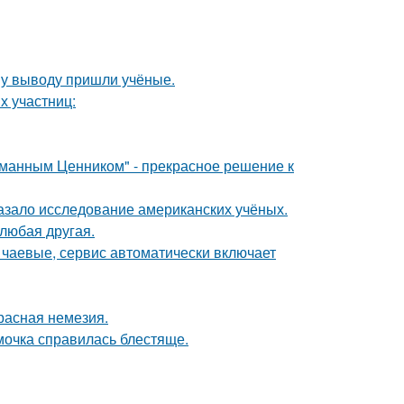
ому выводу пришли учёные.
х участниц:
уманным Ценником" - прекрасное решение к
азало исследование американских учёных.
 любая другая.
 чаевые, сервис автоматически включает
расная немезия.
мочка справилась блестяще.