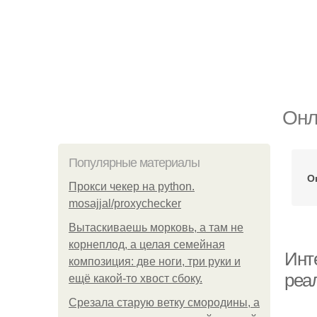
Онл
Популярные материалы
О
Прокси чекер на python.
mosajjal/proxychecker
Вытаскиваешь морковь, а там не
корнеплод, а целая семейная
Инт
композиция: две ноги, три руки и
реа
ещё какой-то хвост сбоку.
Срезала старую ветку смородины, а