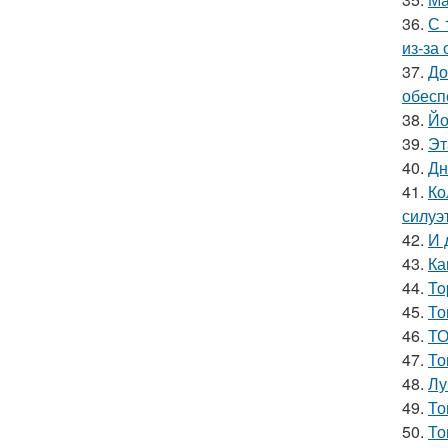
36.
С 
из-за
37.
До
обесп
38.
Йо
39.
Эт
40.
Дн
41.
Ко
силуэ
42.
И 
43.
Ка
44.
To
45.
То
46.
ТО
47.
То
48.
Лу
49.
То
50.
То