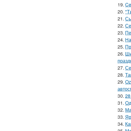
19.
Ce
20.
"T
21.
Сы
22.
Се
23.
Пе
24.
На
25.
Пр
26.
Ши
празд
27.
Се
28.
Та
29.
Oz
автос
30.
28
31.
Oд
32.
Ма
33.
Яр
34.
Ка
35.
Ма