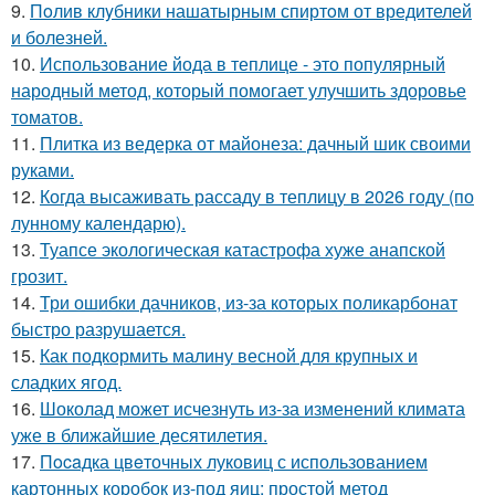
9.
Пoлив клyбники нашатырным спиртoм от вредителей
и болезней.
10.
Использование йода в теплице - это популярный
народный метод, который помогает улучшить здоровье
томатов.
11.
Плитка из ведерка от майонеза: дачный шик своими
руками.
12.
Когда высаживать рассаду в теплицу в 2026 году (по
лунному календарю).
13.
Туапсе экологическая катастрофа хуже анапской
грозит.
14.
Три ошибки дачников, из-за которых поликарбонат
быстро разрушается.
15.
Как подкормить малину весной для крупных и
сладких ягод.
16.
Шоколад может исчезнуть из-за изменений климата
уже в ближайшие десятилетия.
17.
Пocaдка цвeточных луковиц с использованием
картонных коробок из-под яиц: простой метод