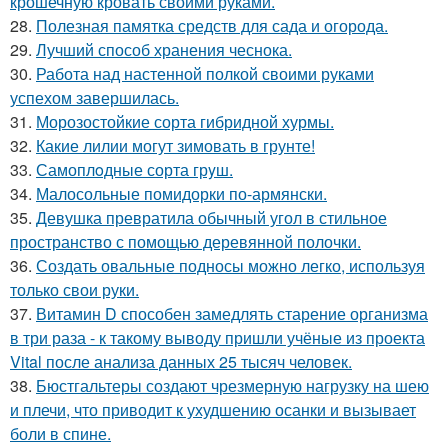
крошечную кровать своими руками.
28.
Полезная памятка средств для сада и огорода.
29.
Лучший способ хранения чеснока.
30.
Работа над настенной полкой своими руками
успехом завершилась.
31.
Морозостойкие сорта гибридной хурмы.
32.
Какие лилии могут зимовать в грунте!
33.
Самоплoдные сорта грyш.
34.
Малосольные помидорки по-армянски.
35.
Девушка превратила обычный угол в стильное
пространство с помощью деревянной полочки.
36.
Создать овальные подносы можно легко, используя
только свои руки.
37.
Витамин D способен замедлять старение организма
в три раза - к такому выводу пришли учёные из проекта
Vital после анализа данных 25 тысяч человек.
38.
Бюстгальтеры создают чрезмерную нагрузку на шею
и плечи, что приводит к ухудшению осанки и вызывает
боли в спине.