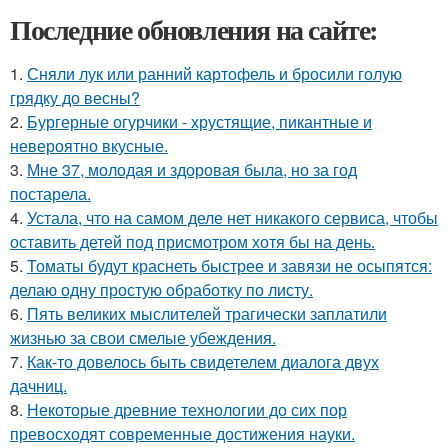
Последние обновления на сайте:
1.
Сняли лук или ранний картофель и бросили голую
грядку до весны?
2.
Бургерные огурчики - хрустящие, пикантные и
невероятно вкусные.
3.
Мне 37, молодая и здоровая была, но за год
постарела.
4.
Устала, что на самом деле нет никакого сервиса, чтобы
оставить детей под присмотром хотя бы на день.
5.
Томаты будут краснеть быстрее и завязи не осыпятся:
делаю одну простую обработку по листу.
6.
Пять великих мыслителей трагически заплатили
жизнью за свои смелые убеждения.
7.
Как-то довелось быть свидетелем диалога двух
дачниц.
8.
Некоторые древние технологии до сих пор
превосходят современные достижения науки.