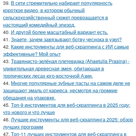
39.
В сети стремительно набирает популярность
короткое видео, в котором обычный
сельскохозяйственный сюжет превращается в
настоящий комедийный эпизод.
40.
И другой более масштабный вариант есть.
41.
Знаете, зачем завязывают ботву чеснока в узел?
42.
Какие инструменты для веб-скраппинга с ИИ самые
эффективные? Мой опыт
43.
Травянисто-зелёная плетевидка (Ahaetulla Prasina) -
удивительная древесная змея, обитающая в
тропических лесах юго-восточной Азии.
44.
Многие популярные зубные пасты на самом деле не
защищают эмаль от кариеса, несмотря на громкие
обещания на упаковке.
45.
Топ-9 инструментов для веб-скраппинга в 2025 году:
что нового и что лучше
46.
Лучшие инструменты для веб-скраппинга 2025: обзор
лучших программ
47.
Топ-11 лучших инструментов для веб-скраппинга в