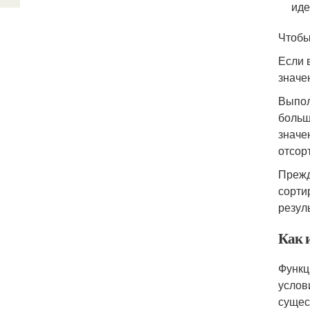
иде
Чтобы
Если 
значе
Выпол
больш
значе
отсор
Прежд
сорти
резуль
Как 
Функц
услов
сущес