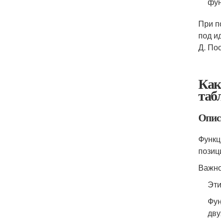
фун
При п
под и
Д. По
Как
таб
Опис
Функц
позиц
Важн
Эти
Фун
дву