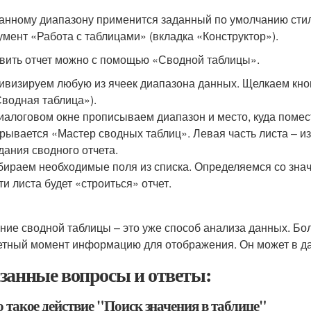
занному диапазону применится заданный по умолчанию сти
умент «Работа с таблицами» (вкладка «Конструктор»).
вить отчет можно с помощью «Сводной таблицы».
ивизируем любую из ячеек диапазона данных. Щелкаем кно
Сводная таблица»).
иалоговом окне прописываем диапазон и место, куда помест
рывается «Мастер сводных таблиц». Левая часть листа – и
дания сводного отчета.
ираем необходимые поля из списка. Определяемся со значе
ти листа будет «строиться» отчет.
ние сводной таблицы – это уже способ анализа данных. Бол
етный момент информацию для отображения. Он может в д
занные вопросы и ответы:
о такое действие "Поиск значения в таблице"