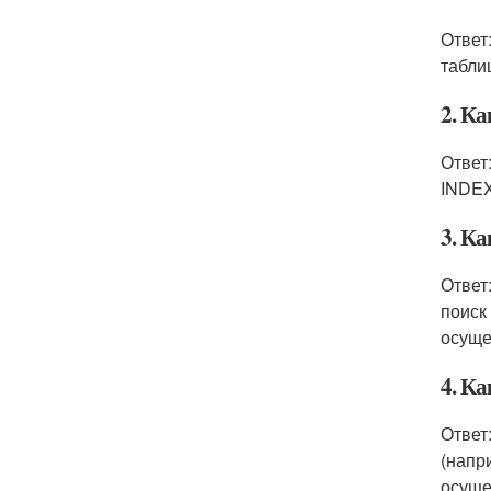
Ответ
табли
2. К
Ответ
INDEX
3. Ка
Ответ
поиск
осуще
4. К
Ответ
(напр
осуще