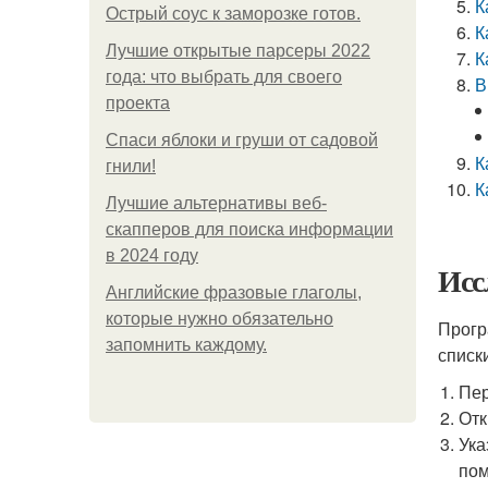
К
Острый соус к заморозке готов.
К
Лучшие открытые парсеры 2022
К
года: что выбрать для своего
В
проекта
Спаси яблоки и груши от садовой
К
гнили!
К
Лучшие альтернативы веб-
скапперов для поиска информации
в 2024 году
Исс
Английские фразовые глаголы,
которые нужно обязательно
Прогр
запомнить каждому.
списк
Пер
Отк
Ука
пом