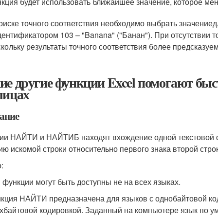
кция будет использовать ближайшее значение, которое ме
оиске точного соответствия необходимо выбрать значение
д
дентификатором 103 – "Banana" ("Банан"). При отсутствии 
скольку результаты точного соответствия более предсказуе
ие другие функции Excel помогают быс
лицах
ание
ии НАЙТИ и НАЙТИБ находят вхождение одной текстовой с
ию искомой строки относительно первого знака второй стро
о:
 функции могут быть доступны не на всех языках.
кция НАЙТИ предназначена для языков с однобайтовой ко
хбайтовой кодировкой. Заданный на компьютере язык по 