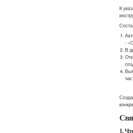
К ука
инстр
Соста
Акт
- «
В д
Отк
соз
Выб
час
Созда
конкр
Свя
1. Чт