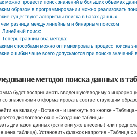
ак можно провести поиск значений в больших объемах дан
аким образом в программировании можно реализовать поис
акие существуют алгоритмы поиска в базах данных
 чем разница между линейным и бинарным поиском
Линейный поиск:
Теперь сравним оба метода:
акими способами можно оптимизировать процесс поиска зн
акие ошибки чаще всего допускаются при поиске значений в
ледование методов поиска данных в таб
амма будет воспринимать введенную/вводимую информацию 
и со значениями отформатировать соответствующим образ
ейти на вкладку «Вставка» и щелкнуть по кнопке «Таблица»
роется диалоговое окно «Создание таблицы».
зать диапазон данных (если они уже внесены) или предпола
ещена таблица). Установить флажок напротив «Таблица с з