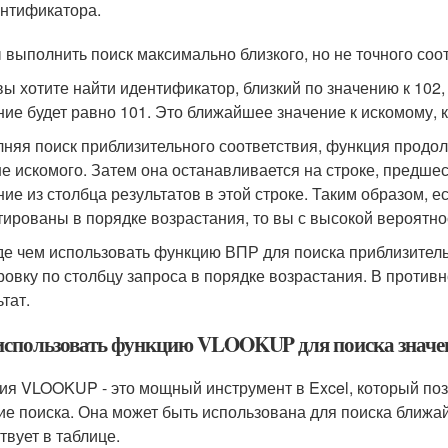
нтификатора.
 выполнить поиск максимально близкого, но не точного соо
вы хотите найти идентификатор, близкий по значению к 102,
ние будет равно 101. Это ближайшее значение к искомому, 
няя поиск приблизительного соответствия, функция продолж
е искомого. Затем она останавливается на строке, предше
ние из столбца результатов в этой строке. Таким образом, е
тированы в порядке возрастания, то вы с высокой вероятно
е чем использовать функцию ВПР для поиска приблизитель
ровку по столбцу запроса в порядке возрастания. В проти
тат.
использовать функцию VLOOKUP для поиска значен
ия VLOOKUP - это мощный инструмент в Excel, который позв
ие поиска. Она может быть использована для поиска ближа
твует в таблице.