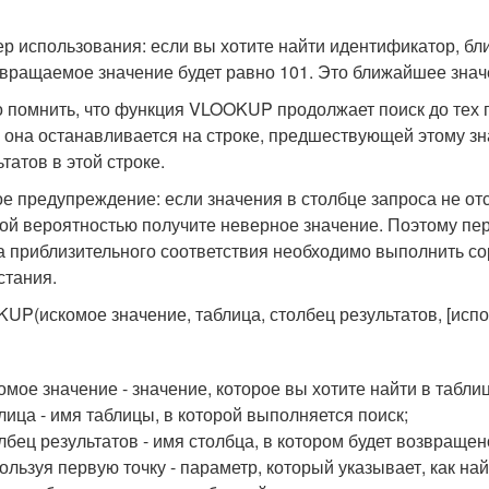
р использования: если вы хотите найти идентификатор, близ
звращаемое значение будет равно 101. Это ближайшее знач
 помнить, что функция VLOOKUP продолжает поиск до тех п
 она останавливается на строке, предшествующей этому зн
татов в этой строке.
е предупреждение: если значения в столбце запроса не отс
ой вероятностью получите неверное значение. Поэтому п
а приблизительного соответствия необходимо выполнить со
стания.
UP(искомое значение, таблица, столбец результатов, [испо
омое значение
- значение, которое вы хотите найти в таблиц
лица
- имя таблицы, в которой выполняется поиск;
лбец результатов
- имя столбца, в котором будет возвращен
ользуя первую точку
- параметр, который указывает, как на