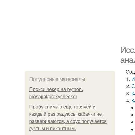
Исс
ана
Сод
И
Популярные материалы
С
Прокси чекер на python.
К
mosajjal/proxychecker
К
Пробу снимаю еще горячей и
каждый раз радуюсь: кабачки не
развариваются, а соус получается
густым и пикантным.