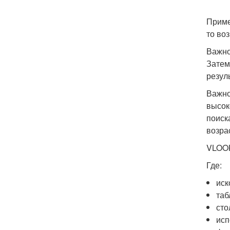
Приме
то во
Важно
Затем
резуль
Важно
высок
поиск
возра
VLOOK
Где:
иск
таб
сто
исп