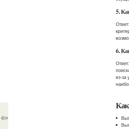
5. Ка
Ответ
крите
возмо
6. К
Ответ
поиск
из-за
наибо
Как
⇦
Вып
Вып