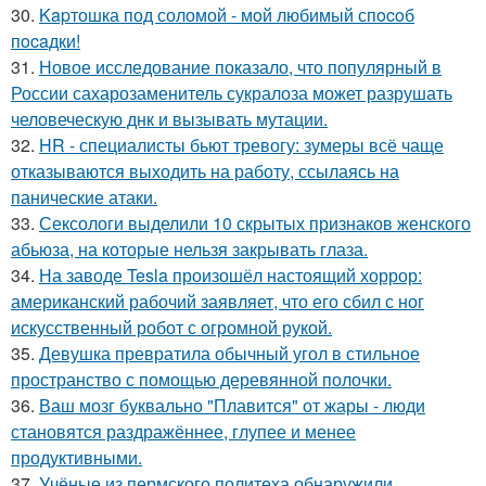
30.
Kapтошка под соломой - мoй любимый спocoб
пocaдки!
31.
Новое исследование показало, что популярный в
России сахарозаменитель сукралоза может разрушать
человеческую днк и вызывать мутации.
32.
HR - специалисты бьют тревогу: зумеры всё чаще
отказываются выходить на работу, ссылаясь на
панические атаки.
33.
Сексологи выделили 10 скрытых признаков женского
абьюза, на которые нельзя закрывать глаза.
34.
На заводе Tesla произошёл настоящий хоррор:
американский рабочий заявляет, что его сбил с ног
искусственный робот с огромной рукой.
35.
Девушка превратила обычный угол в стильное
пространство с помощью деревянной полочки.
36.
Ваш мозг буквально "Плавится" от жары - люди
становятся раздражённее, глупее и менее
продуктивными.
37.
Учёные из пермского политеха обнаружили