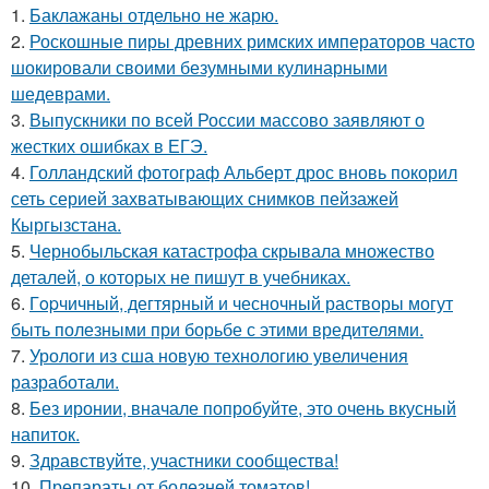
1.
Баклажаны отдельно не жарю.
2.
Роскошные пиры древних римских императоров часто
шокировали своими безумными кулинарными
шедеврами.
3.
Выпускники по всей России массово заявляют о
жестких ошибках в ЕГЭ.
4.
Голландский фотограф Альберт дрос вновь покорил
сеть серией захватывающих снимков пейзажей
Кыргызстана.
5.
Чернобыльская катастрофа скрывала множество
деталей, о которых не пишут в учебниках.
6.
Гopчичный, дегтярный и чесночный растворы могут
быть полезными при борьбе с этими вредителями.
7.
Урологи из сша новую технологию увеличения
разработали.
8.
Без иронии, вначале попробуйте, это очень вкусный
напиток.
9.
Здравствуйте, участники сообщества!
10.
Препараты от болезней томатов!