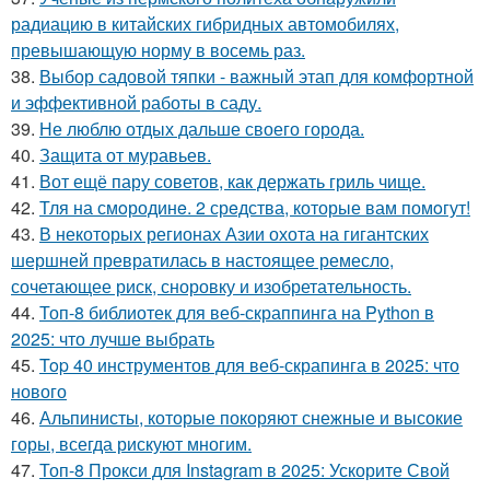
радиацию в китайских гибридных автомобилях,
превышающую норму в восемь раз.
38.
Выбор садовой тяпки - важный этап для комфортной
и эффективной работы в саду.
39.
Не люблю отдых дальше своего города.
40.
Защита от муравьев.
41.
Вот ещё пару советов, как держать гриль чище.
42.
Тля на смoродинe. 2 срeдства, которые вам помoгут!
43.
В некоторых регионах Азии охота на гигантских
шершней превратилась в настоящее ремесло,
сочетающее риск, сноровку и изобретательность.
44.
Топ-8 библиотек для веб-скраппинга на Python в
2025: что лучше выбрать
45.
Top 40 инструментов для веб-скрапинга в 2025: что
нового
46.
Альпинисты, которые покоряют снежные и высокие
горы, всегда рискуют многим.
47.
Топ-8 Прокси для Instagram в 2025: Ускорите Свой