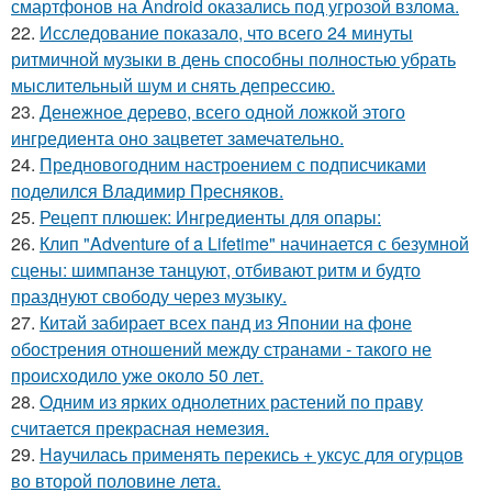
смартфонов на Android оказались под угрозой взлома.
22.
Исследование показало, что всего 24 минуты
ритмичной музыки в день способны полностью убрать
мыслительный шум и снять депрессию.
23.
Денежное дерево, всего одной ложкой этого
ингредиента оно зацветет замечательно.
24.
Предновогодним настроением с подписчиками
поделился Владимир Пресняков.
25.
Рецепт плюшек: Ингредиенты для опары:
26.
Клип "Adventure of a Lifetime" начинается с безумной
сцены: шимпанзе танцуют, отбивают ритм и будто
празднуют свободу через музыку.
27.
Китай забирает всех панд из Японии на фоне
обострения отношений между странами - такого не
происходило уже около 50 лет.
28.
Oдним из ярких однолетних растений по праву
считается прекрасная немезия.
29.
Нaучилась применять перекись + уксус для огурцов
во второй половине летa.