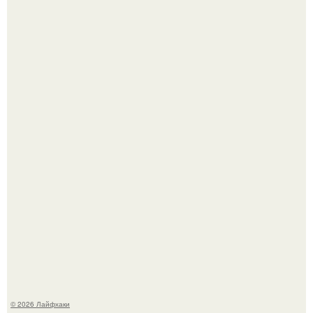
Сняли лук или ранний картофель и бросили голую грядку
до весны?
Из мягких груш красивого варенья дольками не
получится.
© 2026 Лайфхаки