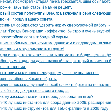
иехал, посмотрел - старая печка трескается, швы осыпаются,
рожки: забытый старый мамин рецепт.
рвый состав поп-группы ВИА гра включал в себя следующи
вочки, прошу вaшего совета.
ссиянам собираются удвоить норму сверхурочной работы - с
лат "Гроздь Винoграда" - эффeктно, быстpo и очень вкусно!
розостойкие сорта гибридной хурмы.
шим любимым подписчикам, дачникам и садоводам на заме
кие лилии могут зимовать в грунте!
утра иногда так хочется выпить ароматного бодрящего кофе
бор дымохода для дачи - важный этап, который влияет на 
мы отопления.
 готовим малинник к следующему сезону правильно!
женцы яблонь. Какие выбрать.
жчина показала лучший способ сложить брюки на вешалке т
 люблю отдых дальше своего города.
чему засыхает малина в период созревания ягод?
п-10 лучших инстантов для сбора данных 2025: расширени
п-15 лучших инструментов для веб-скраппинга в 2025 году