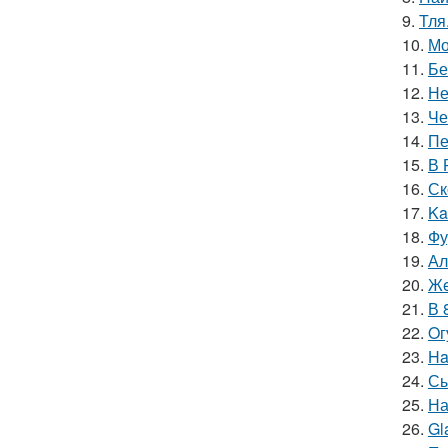
9.
Тля
10.
Мо
11.
Бе
12.
Не
13.
Че
14.
Пе
15.
В 
16.
Ск
17.
Ka
18.
Фу
19.
Ал
20.
Жe
21.
В 
22.
Oг
23.
Ha
24.
Сы
25.
На
26.
Gl