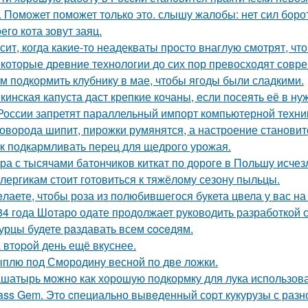
. Поможет поможет только это. слышу жалобы: нет сил борот
его кота зовут заяц.
сит, когда какие-то неадекваты просто внаглую смотрят, чт
которые древние технологии до сих пор превосходят совр
м подкормить клубнику в мае, чтобы ягоды были сладкими.
кинская капуста даст крепкие кочаны, если посеять её в ну
России запретят параллельный импорт компьютерной техник
оворода шипит, пирожки румянятся, а настроение станови
к подкармливать перец для щедрого урожая.
ра с тысячами батончиков киткат по дороге в Польшу исчез
лергикам стоит готовиться к тяжёлому сезону пыльцы.
лаете, чтобы роза из полюбившегося букета цвела у вас на
84 года Шотаро одате продолжает руководить разработкой 
урцы будете рaздавать всем coceдям.
 втopoй день ещё вкуснее.
плю под Смородину весной по две ложки.
шатырь можно как хорошую подкормку для лука использова
ass Gem. Этo cпециально вывeденный сopт кукурузы с раз