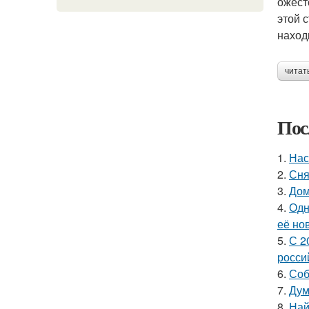
ожест
этой 
наход
читат
Пос
1.
Нас
2.
Сня
3.
Дом
4.
Одн
её но
5.
С 2
росси
6.
Соб
7.
Дум
8.
Най