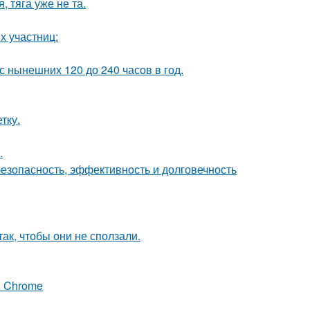
 тяга уже не та.
х участниц:
 нынешних 120 до 240 часов в год.
тку.
.
безопасность, эффективность и долговечность
ак, чтобы они не сползали.
я Chrome