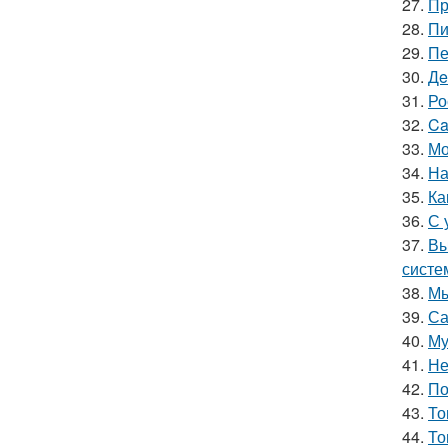
27.
Пр
28.
Пи
29.
Пе
30.
Дe
31.
Ро
32.
Ca
33.
Мо
34.
На
35.
Ка
36.
С 
37.
Вы
систе
38.
Мы
39.
Са
40.
Му
41.
Не
42.
По
43.
То
44.
То