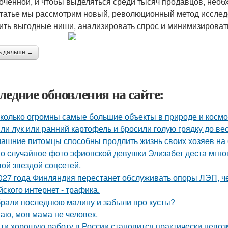
очённой, и чтобы выделяться среди тысяч продавцов, нео
статье мы рассмотрим новый, революционный метод исслед
ить выгодные ниши, анализировать спрос и минимизировать
ь дальше →
ледние обновления на сайте:
колько огромны самые большие объекты в природе и космо
ли лук или ранний картофель и бросили голую грядку до ве
ашние питомцы способны продлить жизнь своих хозяев на 6
о случайное фото эфиопской девушки Элизабет деста мгнов
вой звездой соцсетей.
027 года Финляндия перестанет обслуживать опоры ЛЭП, че
йского интернет - трафика.
рали последнюю малину и забыли про кусты?
аю, моя мама не человек.
ти хорошую работу в России становится практически нево