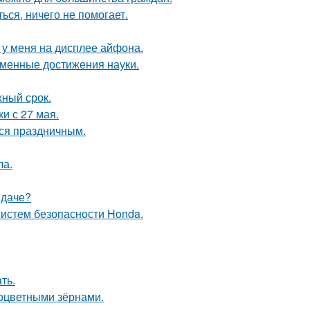
ься, ничего не помогает.
о у меня на дисплее айфона.
еменные достижения науки.
жный срок.
и с 27 мая.
тся праздничным.
ла.
 даче?
систем безопасности Honda.
ть.
ноцветными зёрнами.