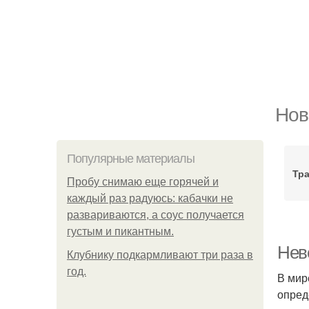
Нов
Популярные материалы
Тр
Пробу снимаю еще горячей и
каждый раз радуюсь: кабачки не
развариваются, а соус получается
густым и пикантным.
Нев
Клубнику подкaрмливают три раза в
гoд.
В мир
опред