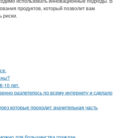
бходимо использовать инновационные подходы. В
ования продуктов, который позволит вам
 риски.
се.
сны?
-10 лет.
енно разлетелось по всему интернету и сделало
рез которые проходит значительная часть
зможно для большинства граждан.