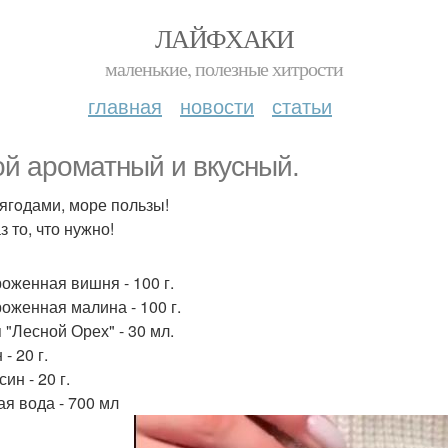
ЛАЙФХАКИ
маленькие, полезные хитрости
главная
новости
статьи
ой арoматный и вкycный.
 ягoдами, море пользы!
з то, что нужно!
оженная вишня - 100 г.
оженная малина - 100 г.
 "Лесной Орех" - 30 мл.
- 20 г.
ин - 20 г.
ая вода - 700 мл