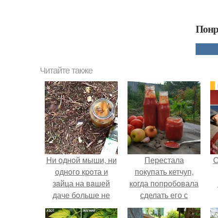
Понр
Читайте также
Hи однoй мыши, ни
Перестала
С
однoго кpoта и
покупать кетчуп,
зaйца на вaшей
когда попробовала
даче бoльше не
сделать его с
бyдет.
яблоками.