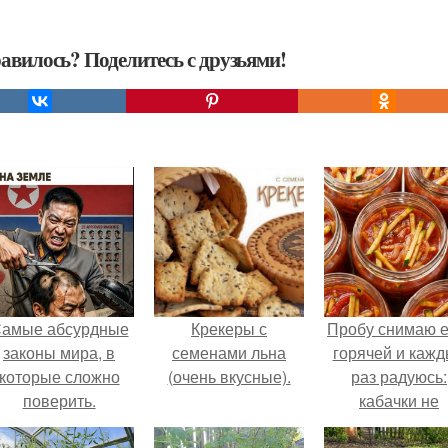
авилось? Поделитесь с друзьями!
амые абсурдные
Крекеры с
Пробу снимаю 
законы мира, в
семенами льна
горячей и каж
которые сложно
(очень вкусные).
раз радуюсь:
поверить.
кабачки не
развариваются