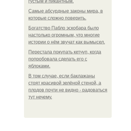
густым и пикантным.
Самые абсурдные законы мира, в
которые сложно поверить.
Богатство Пабло эскобара было
настолько огромным, что многие
истории о нём звучат как вымысел.
Перестала покупать кетчуп, когда
попробовала сделать его с
яблоками.
В том случае, если баклажаны
стоят красивой зелёной стеной, а
плодов почти не видно - радоваться
тут нечему.