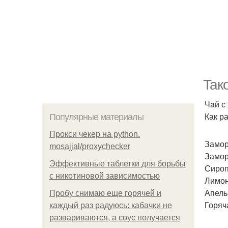
Taк
Чaй с
Как ра
Популярные материалы
Прокси чекер на python.
Замор
mosajjal/proxychecker
Замор
Эффективные таблетки для борьбы
Сироп
с никотиновой зависимостью
Лимон 
Апельс
Пробу снимаю еще горячей и
Горяч
каждый раз радуюсь: кабачки не
развариваются, а соус получается