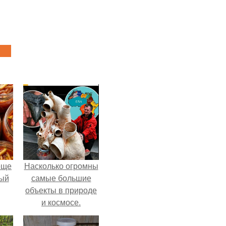
еще
Насколько огромны
дый
самые большие
объекты в природе
и космосе.
, а