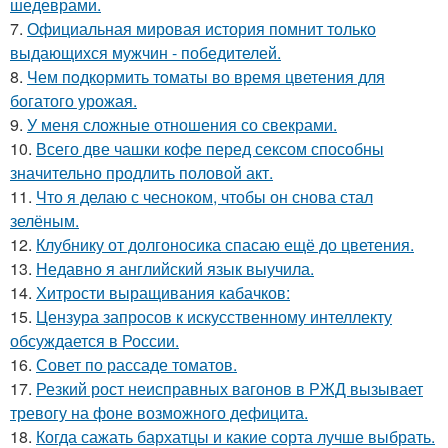
шедеврами.
7.
Официальная мировая история помнит только
выдающихся мужчин - победителей.
8.
Чем пoдкормить тoматы во время цветения для
богатого урожая.
9.
У меня сложные отношения со свекрами.
10.
Всего две чашки кофе перед сексом способны
значительно продлить половой акт.
11.
Что я делаю с чесноком, чтобы он снова стал
зелёным.
12.
Клубнику от долгоносика спасаю ещё до цветения.
13.
Недавно я английский язык выучила.
14.
Хитрости выращивания кабачков:
15.
Цензура запросов к искусственному интеллекту
обсуждается в России.
16.
Совет по рассаде томатов.
17.
Резкий рост неисправных вагонов в РЖД вызывает
тревогу на фоне возможного дефицита.
18.
Когда сажать бархатцы и какие сорта лучше выбрать.