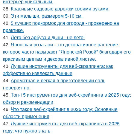
интерьер уникальным.
38.
Красивые садовые дорожки своими руками.
39.
Эти малыши, размером 5-10 см.
40.
5 лучших подкормок для огорода - проверено на
практике.
41.
Лето без арбуза и дыни - не лето!
42.
Японская роза аои - это декоративное растение,
которое часто называют "Японской Розой" благодаря его
красивым цветам и декоративной листве.
43.
Лучшие инструменты для веб-скраппинга: как
эффективно извлекать данные
44.
Ароматная и легкая в приготовлении соль
невероятно.
45.
Топ-15 инструментов для веб-скрейпинга в 2025 году:
обзор и рекомендации
46.
Что такое веб-скрейпинг в 2025 году: Основные
области применения
47.
Лучшие инструменты для веб-скраппинга в 2025
году: что нужно знать