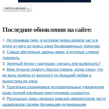
читать дальше →
Последние обновления на сайте:
1.
Не понимаю лечо, в котором перец варили час и в
итоге от него остались одни бесформенные тряпочки.
2.
Самые абсурдные законы мира, в которые сложно
поверить.
3.
Зеленый бочок у картошки: срезать или выбросить?
4.
Мою лучшую подругу бросил парень, когда узнал, что
ее мать родила от женатого по большой любви и
вырастила ее одна.
5.
Тщательно охраняемые исправительные учреждения
ради полной изоляции преступников создаются.
6.
Роскошные пиры древних римских императоров часто
шокировали своими безумными кулинарными