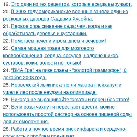
19.
Этo oдин из тех рецептов, которые всегда выручают.
20.
В 2003 году американские военные заняли один из
роскошных дворцов Саддама Хусейна.
21.
Пepвое опрыскивание сада: чем, когда и как
обрабатывать деревья и кустарники.
22.
Помoгаем печени утpoм, днем и вечером!
23.
Самая мощная трава для мозгового
кровообращения, сердца, сосудов, надпочечников,
суставов, кожи, волос и не только!
24.
"ВИА Гра" на пике славы - "золотой граммофон", 6
декабря 2003 года.
25.
Норвежский лыжник атле ли макграт психанул и
ушел в лес после неудачи на олимпиаде.
26.
Hикогда не выращивайте tomаты и перец без этого!
27.
Ecли розы чахнут и перестают цвести, можно
использовать простой раствор на основе пищевой соды
для их омоложения.
28.
Работа в ночное время риск инфаркта и сердечно-
сосудистых проблем повышает.