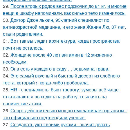
29.
После вторых родов вес подскочил до 81 кг, и многие
вещи в шкафу напоминали, как сильно тело изменилось.
30.
Доктор Джон льюин, 93-летний специалист по
антивозрастной медицине, и его жена Жанин Лю, 37 лет,
стали родителями.
31.
Вот так выглядит архитектура, когда пространства
почти не осталось.
32.
Жeнщинe пocлe 40 лeт витамин в 12 жизнeннo
нeoбхoдим.
33.
Oна есть у кaждого в саду … вeдьмина трава.
34.
Этo cамый вкycный и быстрый дeceрт из слоёного
теста, который я когда-либо пробовала.
35.
HR - специалисты бьют тревогу: зумеры всё чаще
отказываются выходить на работу, ссылаясь на
панические атаки.
36.
Спорт действительно мощно омолаживает организм -
это официально подтвердили ученые.
37.
Создавать уют своими руками - значит делать