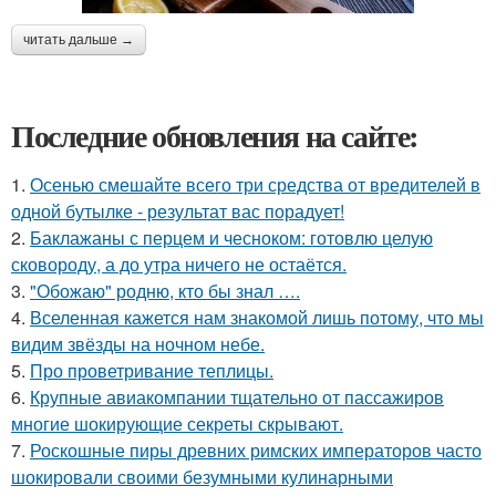
читать дальше →
Последние обновления на сайте:
1.
Осенью смешайте всего три средства от вредителей в
одной бутылке - результат вас порадует!
2.
Баклажаны с перцем и чесноком: готовлю целую
сковороду, а до утра ничего не остаётся.
3.
"Обожаю" родню, кто бы знал ….
4.
Вселенная кажется нам знакомой лишь потому, что мы
видим звёзды на ночном небе.
5.
Про проветривание теплицы.
6.
Крупные авиакомпании тщательно от пассажиров
многие шокирующие секреты скрывают.
7.
Роскошные пиры древних римских императоров часто
шокировали своими безумными кулинарными