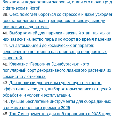
биохак для поддержания здоровья, ставя его в один ряд
с фитнесом и йогой.
39.
Секс помогает бороться со стрессом и даже ускоряет
восстановление после тренировок - к такому выводу
пришли исследователи.
40.
Выбор камней для парилки - важный этап, так как от
них зависит качество пара и комфорт во время парения.
41.
От автомобилей до космических аппаратов:
человечество постоянно разгоняется до невероятных
скоростей.
42.
Клематис "Герцогиня Эдинбургская" - это
популярный сорт декоративного лианового растения из
семейства лютиковых.
43.
Для пропитки древесины существует несколько
эффективных средств, выбор которых зависит от целей
обработки и условий эксплуатации.
44.
Лучшие бесплатные инструменты для сбора данных
в режиме реального времени 2025
45.
Топ-7 инструментов для веб-скраппинга в 2025 году: