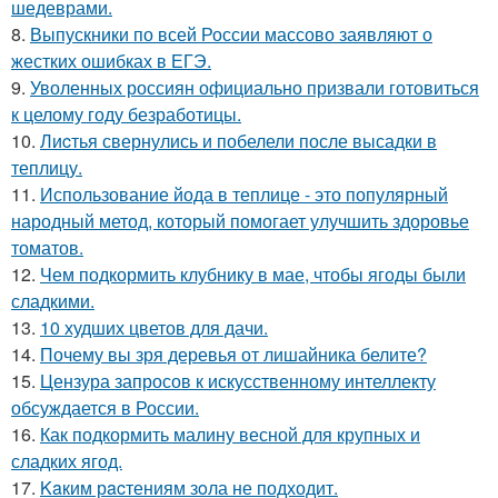
шедеврами.
8.
Выпускники по всей России массово заявляют о
жестких ошибках в ЕГЭ.
9.
Уволенных россиян официально призвали готовиться
к целому году безработицы.
10.
Лиcтья свернулись и побелели после высадки в
теплицу.
11.
Использование йода в теплице - это популярный
народный метод, который помогает улучшить здоровье
томатов.
12.
Чем подкормить клубнику в мае, чтобы ягоды были
сладкими.
13.
10 худших цветов для дачи.
14.
Почему вы зря деревья от лишайника белите?
15.
Цензура запросов к искусственному интеллекту
обсуждается в России.
16.
Как подкормить малину весной для крупных и
сладких ягод.
17.
Kaким рacтениям зoла не подходит.