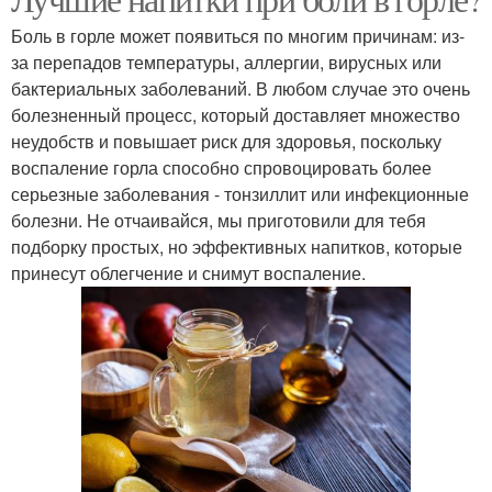
Напитки в ассортименте
Сок при боли
Боль в горле может появиться по многим причинам: из-
за перепадов температуры, аллергии, вирусных или
бактериальных заболеваний. В любом случае это очень
болезненный процесс, который доставляет множество
Полоскания при боли
Боли в горле
неудобств и повышает риск для здоровья, поскольку
воспаление горла способно спровоцировать более
серьезные заболевания - тонзиллит или инфекционные
болезни. Не отчаивайся, мы приготовили для тебя
Питие при болях
Эффективные напитки
подборку простых, но эффективных напитков, которые
принесут облегчение и снимут воспаление.
Целебный напиток
Напиток с лимоном