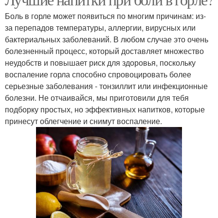
Напитки при болях
Напитки в ассортименте
Боль в горле может появиться по многим причинам: из-
за перепадов температуры, аллергии, вирусных или
бактериальных заболеваний. В любом случае это очень
болезненный процесс, который доставляет множество
Эффективные напитки
Напиток с лимоном
неудобств и повышает риск для здоровья, поскольку
воспаление горла способно спровоцировать более
серьезные заболевания - тонзиллит или инфекционные
болезни. Не отчаивайся, мы приготовили для тебя
подборку простых, но эффективных напитков, которые
принесут облегчение и снимут воспаление.