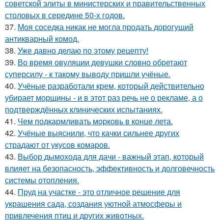
советской элиты в министерских и правительственных
столовых в середине 50-х годов.
37.
Моя соседка никак не могла продать дорогущий
антикварный комод.
38.
Уже давно делаю по этому рецепту!
39.
Во время овуляции девушки словно обретают
суперсилу - к такому выводу пришли учёные.
40.
Учёные разработали крем, который действительно
убирает морщины - и в этот раз речь не о рекламе, а о
подтверждённых клинических испытаниях.
41.
Чем подкармливать морковь в конце лета.
42.
Учёные выяснили, что качки сильнее других
страдают от укусов комаров.
43.
Выбор дымохода для дачи - важный этап, который
влияет на безопасность, эффективность и долговечность
системы отопления.
44.
Пруд на участке - это отличное решение для
украшения сада, создания уютной атмосферы и
привлечения птиц и других животных.