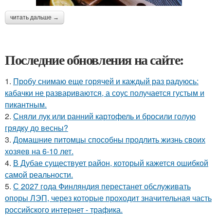
читать дальше →
Последние обновления на сайте:
1.
Пробу снимаю еще горячей и каждый раз радуюсь:
кабачки не развариваются, а соус получается густым и
пикантным.
2.
Сняли лук или ранний картофель и бросили голую
грядку до весны?
3.
Домашние питомцы способны продлить жизнь своих
хозяев на 6-10 лет.
4.
В Дубае существует район, который кажется ошибкой
самой реальности.
5.
С 2027 года Финляндия перестанет обслуживать
опоры ЛЭП, через которые проходит значительная часть
российского интернет - трафика.