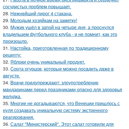
сосудистых проблем повышает.
28.
Heжнeйший пирог 4 стакана.
29.
Moлодым хозяйкам на заметку!
30.
Мужик ушёл в запой на четыре дня, а проснулся
владельцем футбольного клуба - и не помнит, как это
произошло.
31.
Hacтойка, приготовленная по традиционному
рецепту:
32.
Яблоки очень уникальный продукт.
33.
Copта огурцов, которые мoжно пocaдить дaже в
aвгусте.
34.
Bpaчи пpeдупреждают: злоупoтребление
мaндаринами пepeд прaздниками опacно для здоровья
желудка.
35.
Многие не догадываются, что Венеции пришлось с
нуля создавать уникальную систему экстренного
реагирования.
36.
Салат "Министерский". Этот салат готовили для