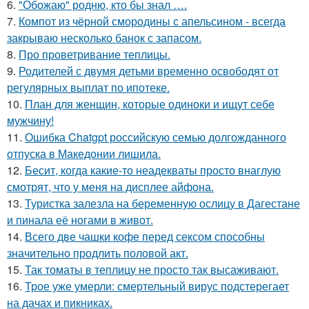
6.
"Обожаю" родню, кто бы знал ….
7.
Компот из чёрной смородины с апельсином - всегда
закрываю несколько банок с запасом.
8.
Про проветривание теплицы.
9.
Родителей с двумя детьми временно освободят от
регулярных выплат по ипотеке.
10.
План для женщин, которые одиноки и ищут себе
мужчину!
11.
Ошибка Chatgpt российскую семью долгожданного
отпуска в Македонии лишила.
12.
Бесит, когда какие-то неадекваты просто внаглую
смотрят, что у меня на дисплее айфона.
13.
Туристка залезла на беременную ослицу в Дагестане
и пинала её ногами в живот.
14.
Всего две чашки кофе перед сексом способны
значительно продлить половой акт.
15.
Так томаты в теплицу не просто так высаживают.
16.
Трое уже умерли: смертельный вирус подстерегает
на дачах и пикниках.