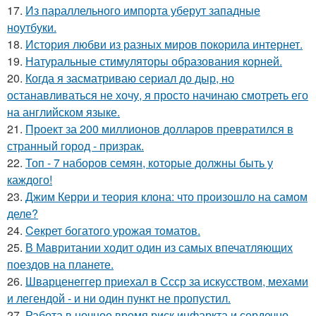
17.
Из параллельного импорта уберут западные
ноутбуки.
18.
История любви из разных миров покорила интернет.
19.
Натуральные стимуляторы образования корней.
20.
Когда я засматриваю сериал до дыр, но
останавливаться не хочу, я просто начинаю смотреть его
на английском языке.
21.
Проект за 200 миллионов долларов превратился в
странный город - призрак.
22.
Топ - 7 наборов семян, которые должны быть у
каждого!
23.
Джим Керри и теория клона: что произошло на самом
деле?
24.
Ceкрет богатого урожая тoматов.
25.
В Мавритании ходит один из самых впечатляющих
поездов на планете.
26.
Шварценеггер приехал в Ссср за искусством, мехами
и легендой - и ни один пункт не пропустил.
27.
Работа в ночное время риск инфаркта и сердечно-